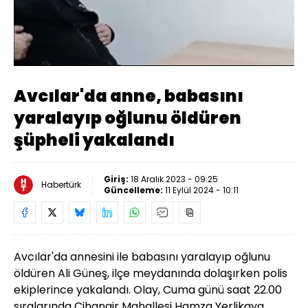
Yüklendi
:
88.25%
Sesi
Oynatma
Aç
Hızı
Avcılar'da anne, babasını
yaralayıp oğlunu öldüren
şüpheli yakalandı
Giriş:
18 Aralık 2023 - 09:25
Habertürk
Güncelleme:
11 Eylül 2024 - 10:11
Avcılar'da annesini ile babasını yaralayıp oğlunu
öldüren Ali Güneş, ilçe meydanında dolaşırken polis
ekiplerince yakalandı.
Olay, Cuma günü saat 22.00
sıralarında Cihangir Mahallesi Hamza Yerlikaya