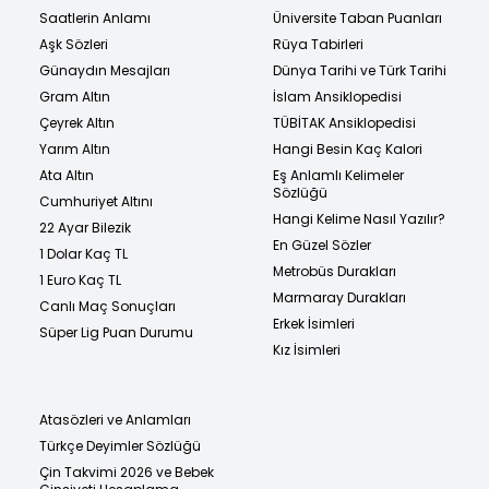
Saatlerin Anlamı
Üniversite Taban Puanları
Aşk Sözleri
Rüya Tabirleri
Günaydın Mesajları
Dünya Tarihi ve Türk Tarihi
Gram Altın
İslam Ansiklopedisi
Çeyrek Altın
TÜBİTAK Ansiklopedisi
Yarım Altın
Hangi Besin Kaç Kalori
Ata Altın
Eş Anlamlı Kelimeler
Sözlüğü
Cumhuriyet Altını
Hangi Kelime Nasıl Yazılır?
22 Ayar Bilezik
En Güzel Sözler
1 Dolar Kaç TL
Metrobüs Durakları
1 Euro Kaç TL
Marmaray Durakları
Canlı Maç Sonuçları
Erkek İsimleri
Süper Lig Puan Durumu
Kız İsimleri
Atasözleri ve Anlamları
Türkçe Deyimler Sözlüğü
Çin Takvimi 2026 ve Bebek