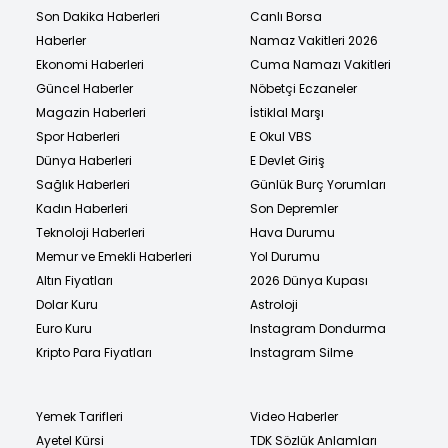
Son Dakika Haberleri
Canlı Borsa
Haberler
Namaz Vakitleri 2026
Ekonomi Haberleri
Cuma Namazı Vakitleri
Güncel Haberler
Nöbetçi Eczaneler
Magazin Haberleri
İstiklal Marşı
Spor Haberleri
E Okul VBS
Dünya Haberleri
E Devlet Giriş
Sağlık Haberleri
Günlük Burç Yorumları
Kadın Haberleri
Son Depremler
Teknoloji Haberleri
Hava Durumu
Memur ve Emekli Haberleri
Yol Durumu
Altın Fiyatları
2026 Dünya Kupası
Dolar Kuru
Astroloji
Euro Kuru
Instagram Dondurma
Kripto Para Fiyatları
Instagram Silme
Yemek Tarifleri
Video Haberler
Ayetel Kürsi
TDK Sözlük Anlamları