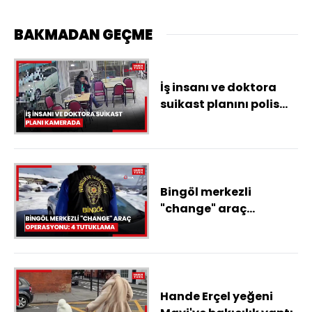
BAKMADAN GEÇME
İş insanı ve doktora
suikast planını polis
ortaya çıkardı;
tetikçiyle buluşma
anları kamerada
Bingöl merkezli
"change" araç
operasyonu: 4
tutuklama
Hande Erçel yeğeni