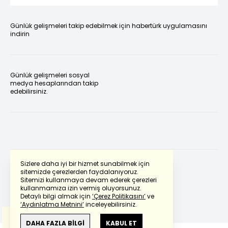
Günlük gelişmeleri takip edebilmek için habertürk uygulamasını
indirin
Günlük gelişmeleri sosyal
medya hesaplarından takip
edebilirsiniz.
Sizlere daha iyi bir hizmet sunabilmek için
sitemizde çerezlerden faydalanıyoruz.
Sitemizi kullanmaya devam ederek çerezleri
Powered by
Translate
kullanmamıza izin vermiş oluyorsunuz.
Detaylı bilgi almak için
‘Çerez Politikasını’
ve
‘Aydınlatma Metnini’
inceleyebilirsiniz.
Bu çeviride
Google Translete
kullanılmıştır.
Anlam ve çeviri hatalarından
haberturk.com
DAHA FAZLA BİLGİ
KABUL ET