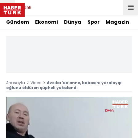
Canlı
Gündem
Ekonomi
Dünya
Spor
Magazin
Anasayfa
Video
Avcılar'da anne, babasını yaralayıp
oğlunu öldüren şüpheli yakalandı