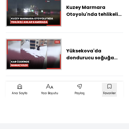
Kuzey Marmara
Otoyolu'nda tehlikeli
anlar kamerada
Yüksekova'da
dondurucu soğuğa
rağmen çatıda ibadet:
Kar üzerinde namaz
kıldı
Ana Sayfa
Yazı Boyutu
Paylaş
Favoriler