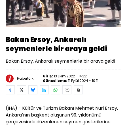
Yüklendi
:
55.67%
Sesi
Oynatma
Aç
Hızı
Bakan Ersoy, Ankaralı
seymenlerle bir araya geldi
Bakan Ersoy, Ankaralı seymenlerle bir araya geldi
Giriş:
13 Ekim 2022 - 14:22
Habertürk
Güncelleme:
11 Eylül 2024 - 10:11
(İHA) - Kültür ve Turizm Bakanı Mehmet Nuri Ersoy,
Ankara’nın başkent oluşunun 99. yıldönümü
çerçevesinde düzenlenen seymen gösterilerine