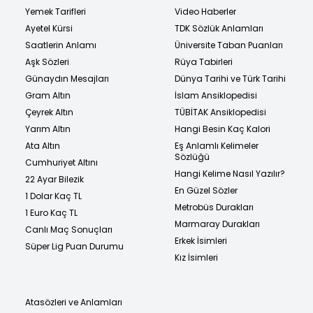
Yemek Tarifleri
Video Haberler
Ayetel Kürsi
TDK Sözlük Anlamları
Saatlerin Anlamı
Üniversite Taban Puanları
Aşk Sözleri
Rüya Tabirleri
Günaydın Mesajları
Dünya Tarihi ve Türk Tarihi
Gram Altın
İslam Ansiklopedisi
Çeyrek Altın
TÜBİTAK Ansiklopedisi
Yarım Altın
Hangi Besin Kaç Kalori
Ata Altın
Eş Anlamlı Kelimeler
Sözlüğü
Cumhuriyet Altını
Hangi Kelime Nasıl Yazılır?
22 Ayar Bilezik
En Güzel Sözler
1 Dolar Kaç TL
Metrobüs Durakları
1 Euro Kaç TL
Marmaray Durakları
Canlı Maç Sonuçları
Erkek İsimleri
Süper Lig Puan Durumu
Kız İsimleri
Atasözleri ve Anlamları