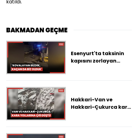
katıldı.
BAKMADAN GEÇME
Esenyurt'ta taksinin
kapısını zorlayan
şüpheli, kendisine
müdahale edenleri
palayla kovaladı
Hakkari-Van ve
Hakkari-Çukurca kara
yollarına çığ düştü