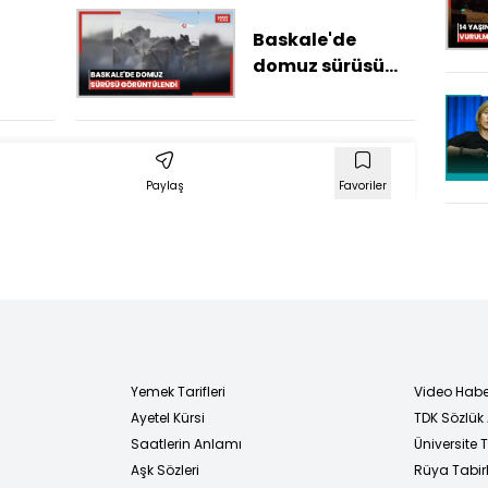
kaybetti
Baskale'de
domuz sürüsü
görüntülendi
arı su
dı
Paylaş
Favoriler
Yemek Tarifleri
Video Habe
Ayetel Kürsi
TDK Sözlük
i
Saatlerin Anlamı
Üniversite
Aşk Sözleri
Rüya Tabirl