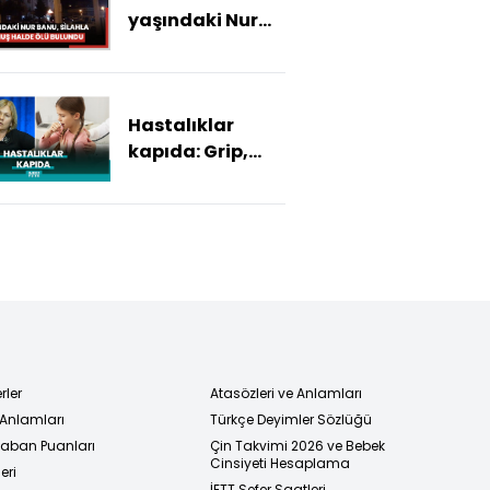
yaşındaki Nur
Banu, silahla
vurulmuş halde
ölü bulundu
Hastalıklar
kapıda: Grip,
Covid, RSV,
Streptokok,
Rinovirüs
rler
Atasözleri ve Anlamları
 Anlamları
Türkçe Deyimler Sözlüğü
 Taban Puanları
Çin Takvimi 2026 ve Bebek
Cinsiyeti Hesaplama
eri
İETT Sefer Saatleri