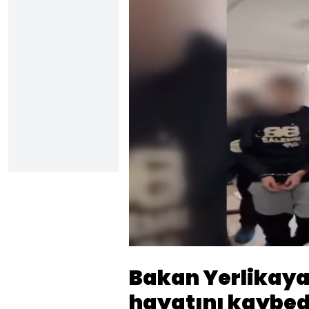
Sesi
Aç
Bakan Yerlikaya
hayatını kaybed