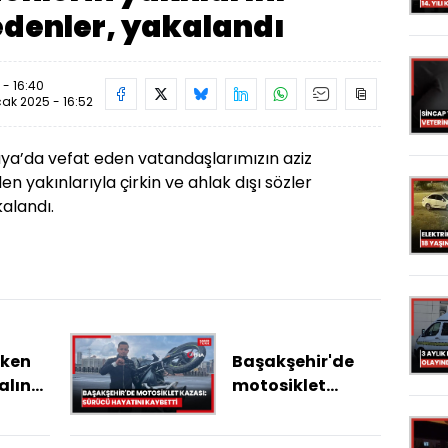
edenler, yakalandı
- 16:40
ak 2025 - 16:52
aya’da vefat eden vatandaşlarımızın aziz
en yakınlarıyla çirkin ve ahlak dışı sözler
alandı.
rken
Başakşehir'de
alına
motosiklet
kazası: Sürücü
Berra
hayatını