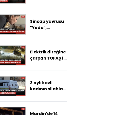
yılı kutlandı
Sincap yavrusu
"Yoda",
veterinerler
gözetiminde
doğada
Elektrik direğine
hayatta
çarpan TOFAŞ 18
kalmayı
yaşındaki gence
öğreniyor
mezar oldu: Feci
kaza kamerada
3 aylık evli
kadının silahla
ölümü olayında
eşi tutuklandı
Mardin'de 14