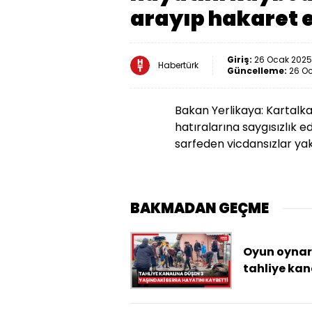
arayıp hakaret 
Giriş:
26 Ocak 2025 
Habertürk
Güncelleme:
26 Oc
Bakan Yerlikaya: Kartalk
hatıralarına saygısızlık ed
sarfeden vicdansızlar yak
BAKMADAN GEÇME
Oyun oyna
tahliye kan
düşen 3
yaşındaki 