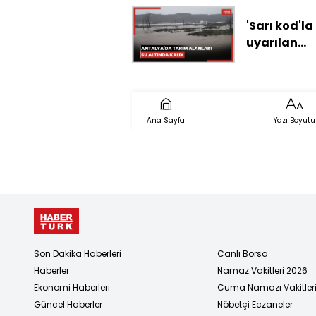
hayatını
kaybetti
'Sarı kod'la
uyarılan
Antalya'da
tarım alanl
altında kal
Ana Sayfa
Yazı Boyutu
Son Dakika Haberleri
Canlı Borsa
Haberler
Namaz Vakitleri 2026
Ekonomi Haberleri
Cuma Namazı Vakitler
Güncel Haberler
Nöbetçi Eczaneler