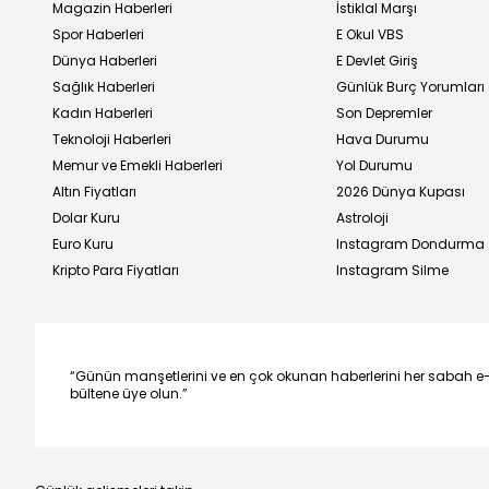
Magazin Haberleri
İstiklal Marşı
Spor Haberleri
E Okul VBS
Dünya Haberleri
E Devlet Giriş
Sağlık Haberleri
Günlük Burç Yorumları
Kadın Haberleri
Son Depremler
Teknoloji Haberleri
Hava Durumu
Memur ve Emekli Haberleri
Yol Durumu
Altın Fiyatları
2026 Dünya Kupası
Dolar Kuru
Astroloji
Euro Kuru
Instagram Dondurma
Kripto Para Fiyatları
Instagram Silme
“Günün manşetlerini ve en çok okunan haberlerini her sabah e
bültene üye olun.”