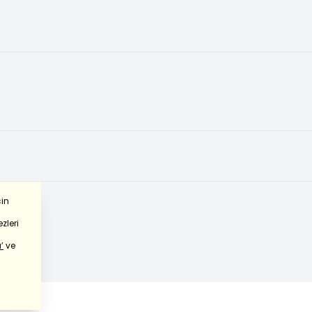
çin
zleri
’
ve