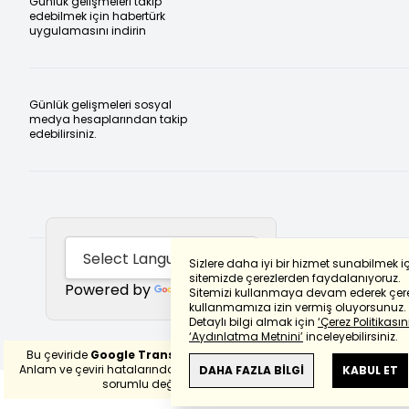
Günlük gelişmeleri takip
edebilmek için habertürk
uygulamasını indirin
Günlük gelişmeleri sosyal
medya hesaplarından takip
edebilirsiniz.
Sizlere daha iyi bir hizmet sunabilmek i
sitemizde çerezlerden faydalanıyoruz.
Powered by
Translate
Sitemizi kullanmaya devam ederek çere
kullanmamıza izin vermiş oluyorsunuz.
Detaylı bilgi almak için
‘Çerez Politikasını
‘Aydınlatma Metnini’
inceleyebilirsiniz.
Bu çeviride
Google Translete
kullanılmıştır.
Anlam ve çeviri hatalarından
haberturk.com
DAHA FAZLA BİLGİ
KABUL ET
sorumlu değildir.