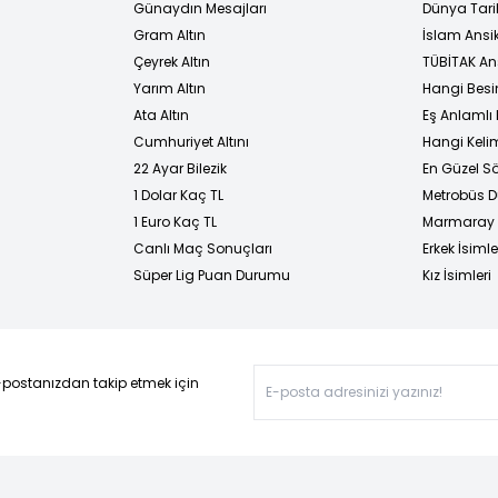
Günaydın Mesajları
Dünya Tarih
Gram Altın
İslam Ansi
Çeyrek Altın
TÜBİTAK An
Yarım Altın
Hangi Besi
Ata Altın
Eş Anlamlı 
Cumhuriyet Altını
Hangi Kelim
22 Ayar Bilezik
En Güzel Sö
1 Dolar Kaç TL
Metrobüs D
1 Euro Kaç TL
Marmaray D
Canlı Maç Sonuçları
Erkek İsimle
Süper Lig Puan Durumu
Kız İsimleri
-postanızdan takip etmek için