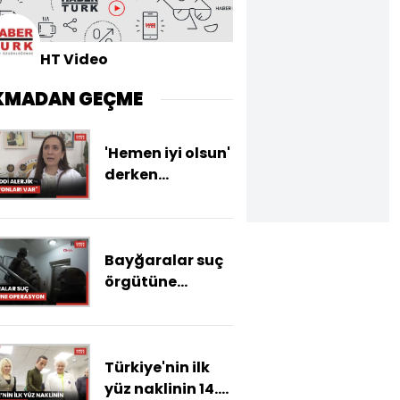
HT Video
KMADAN GEÇME
'Hemen iyi olsun'
derken
influenzaya
karşı yenik
düşmeyin
Bayğaralar suç
örgütüne
operasyon; 15
şüpheli
yakalandı
Türkiye'nin ilk
yüz naklinin 14.