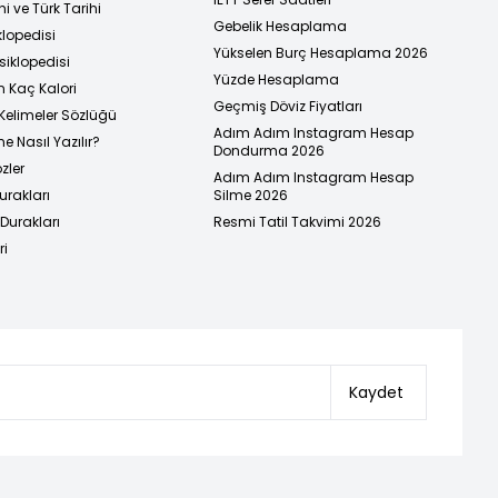
i ve Türk Tarihi
Gebelik Hesaplama
klopedisi
Yükselen Burç Hesaplama 2026
siklopedisi
Yüzde Hesaplama
n Kaç Kalori
Geçmiş Döviz Fiyatları
Kelimeler Sözlüğü
Adım Adım Instagram Hesap
e Nasıl Yazılır?
Dondurma 2026
zler
Adım Adım Instagram Hesap
urakları
Silme 2026
urakları
Resmi Tatil Takvimi 2026
ri
Kaydet