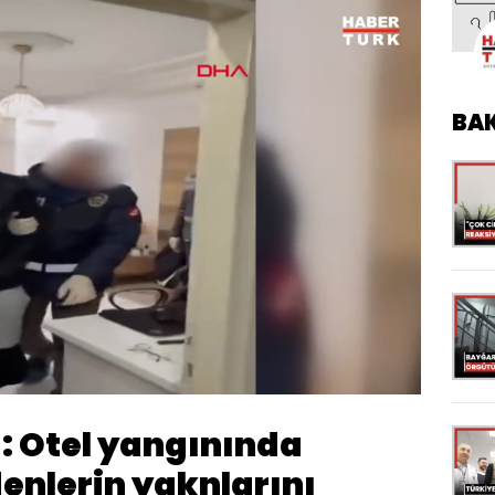
BA
Yüklendi
:
100.00%
Oynatma
Hızı
: Otel yangınında
enlerin yaknlarını