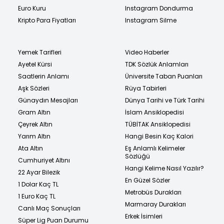
Euro Kuru
Instagram Dondurma
Kripto Para Fiyatları
Instagram Silme
Yemek Tarifleri
Video Haberler
Ayetel Kürsi
TDK Sözlük Anlamları
Saatlerin Anlamı
Üniversite Taban Puanları
Aşk Sözleri
Rüya Tabirleri
Günaydın Mesajları
Dünya Tarihi ve Türk Tarihi
Gram Altın
İslam Ansiklopedisi
Çeyrek Altın
TÜBİTAK Ansiklopedisi
Yarım Altın
Hangi Besin Kaç Kalori
Ata Altın
Eş Anlamlı Kelimeler
Sözlüğü
Cumhuriyet Altını
Hangi Kelime Nasıl Yazılır?
22 Ayar Bilezik
En Güzel Sözler
1 Dolar Kaç TL
Metrobüs Durakları
1 Euro Kaç TL
Marmaray Durakları
Canlı Maç Sonuçları
Erkek İsimleri
Süper Lig Puan Durumu