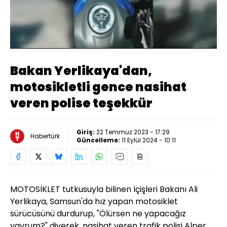
Yüklendi
:
83.53%
Sesi
Oynatma
Aç
Hızı
Bakan Yerlikaya'dan,
motosikletli gence nasihat
veren polise teşekkür
Giriş:
22 Temmuz 2023 - 17:29
Habertürk
Güncelleme:
11 Eylül 2024 - 10:11
MOTOSİKLET tutkusuyla bilinen İçişleri Bakanı Ali
Yerlikaya, Samsun'da hız yapan motosiklet
sürücüsünü durdurup, "Ölürsen ne yapacağız
yavrum?" diyerek, nasihat veren trafik polisi Alper