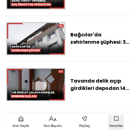
operasyon; 38 gözaltı
Bağcılar'da
zehirlenme şüphesi: 3
ölü, 1 ağır yaralı -1
Tavanda delik açıp
girdikleri depodan 148
bisiklet çalan
kardeşler, birbirini
suçladı
Ana Sayfa
Yazı Boyutu
Paylaş
Favoriler