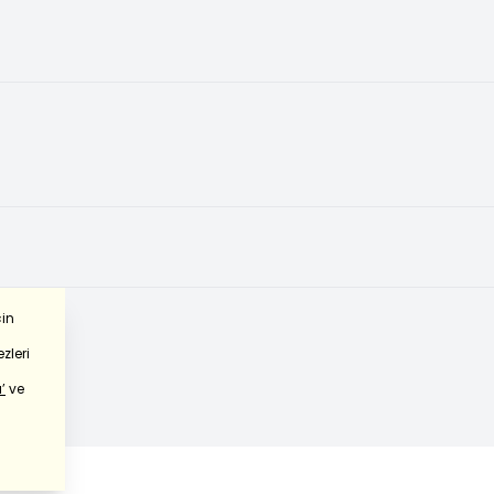
çin
zleri
’
ve