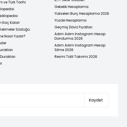
i ve Türk Tarihi
Gebelik Hesaplama
klopedisi
Yükselen Burç Hesaplama 2026
siklopedisi
Yüzde Hesaplama
n Kaç Kalori
Geçmiş Döviz Fiyatları
Kelimeler Sözlüğü
Adım Adım Instagram Hesap
e Nasıl Yazılır?
Dondurma 2026
zler
Adım Adım Instagram Hesap
urakları
Silme 2026
urakları
Resmi Tatil Takvimi 2026
ri
Kaydet