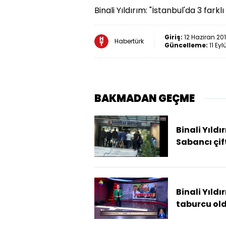
Binali Yıldırım: "İstanbul'da 3 fark
Giriş:
12 Haziran 201
Habertürk
Güncelleme:
11 Eyl
BAKMADAN GEÇME
Binali Yıldı
Sabancı çif
ziyaret etti
Binali Yıldı
taburcu ol