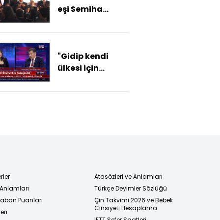
eşi Semiha
Dr. İbrahim
Yıldırım okul
Kaboğlu)
açılışında
gözyaşlarını
"Gidip kendi
tutamadı
ülkesi için
savaşacak"
rler
Atasözleri ve Anlamları
 Anlamları
Türkçe Deyimler Sözlüğü
 Taban Puanları
Çin Takvimi 2026 ve Bebek
Cinsiyeti Hesaplama
eri
İETT Sefer Saatleri