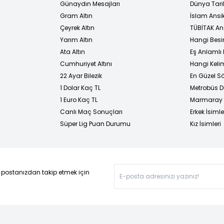
Günaydın Mesajları
Dünya Tarih
Gram Altın
İslam Ansi
Çeyrek Altın
TÜBİTAK An
Yarım Altın
Hangi Besi
Ata Altın
Eş Anlamlı 
Cumhuriyet Altını
Hangi Kelim
22 Ayar Bilezik
En Güzel Sö
1 Dolar Kaç TL
Metrobüs D
1 Euro Kaç TL
Marmaray D
Canlı Maç Sonuçları
Erkek İsimle
Süper Lig Puan Durumu
Kız İsimleri
-postanızdan takip etmek için