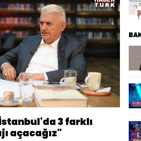
BA
Yüklendi
:
100.00%
Oynatma
Hızı
"İstanbul'da 3 farklı
ajı açacağız"