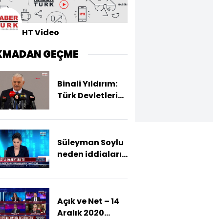
HT Video
KMADAN GEÇME
Binali Yıldırım:
Türk Devletleri
Teşkilatı tarih
sahnesindeki
yerini almaya
Süleyman Soylu
devam edecek
neden iddiaların
hedefinde?
Açık ve Net – 14
Aralık 2020