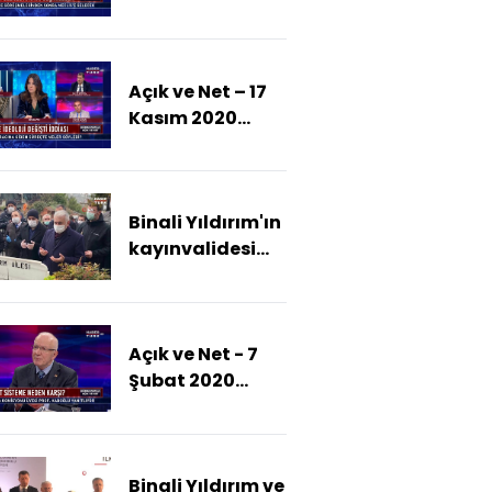
(Türkiye ile ABD
ilişkileri
yaptırımlardan
Açık ve Net – 17
nasıl etkilenir?)
Kasım 2020
(Ümit Özdağ
ihracına giden
süreçte neler
Binali Yıldırım'ın
söyledi?)
kayınvalidesi
toprağa verildi
Açık ve Net - 7
Şubat 2020
(BMM Anayasa
Komisyonu
Üyesi - CHP
Binali Yıldırım ve
Milletvekili Prof.