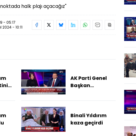
lı noktada halk plajı açacağız"
9 - 05:17
ül 2024 - 10:11
rım
AK Parti Genel
tini
Başkan
Yardımcısı
Hamza Dağ: 6'lı
Masa'nın ortaya
koyduğu sistem
rım
Binali Yıldırım
ucube
du
kaza geçirdi