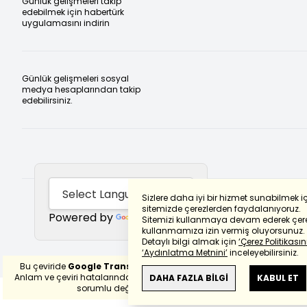
Günlük gelişmeleri takip
edebilmek için habertürk
uygulamasını indirin
Günlük gelişmeleri sosyal
medya hesaplarından takip
edebilirsiniz.
Sizlere daha iyi bir hizmet sunabilmek i
sitemizde çerezlerden faydalanıyoruz.
Powered by
Translate
Sitemizi kullanmaya devam ederek çere
kullanmamıza izin vermiş oluyorsunuz.
Detaylı bilgi almak için
‘Çerez Politikasını
‘Aydınlatma Metnini’
inceleyebilirsiniz.
Bu çeviride
Google Translete
kullanılmıştır.
Anlam ve çeviri hatalarından
haberturk.com
DAHA FAZLA BİLGİ
KABUL ET
sorumlu değildir.