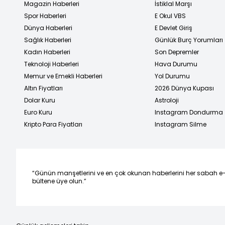
Magazin Haberleri
İstiklal Marşı
Spor Haberleri
E Okul VBS
Dünya Haberleri
E Devlet Giriş
Sağlık Haberleri
Günlük Burç Yorumları
Kadın Haberleri
Son Depremler
Teknoloji Haberleri
Hava Durumu
Memur ve Emekli Haberleri
Yol Durumu
Altın Fiyatları
2026 Dünya Kupası
Dolar Kuru
Astroloji
Euro Kuru
Instagram Dondurma
Kripto Para Fiyatları
Instagram Silme
“Günün manşetlerini ve en çok okunan haberlerini her sabah e
bültene üye olun.”