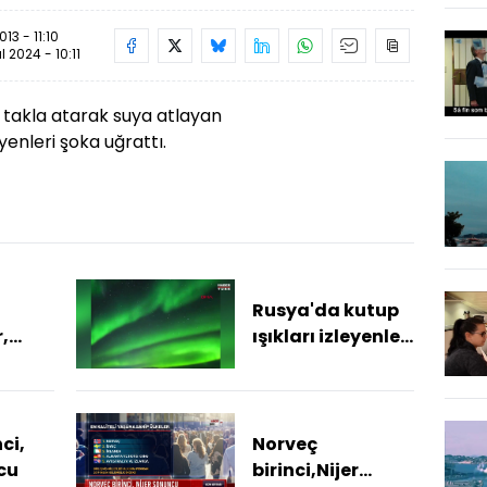
3 - 11:10
ül 2024 - 10:11
 takla atarak suya atlayan
nleri şoka uğrattı.
Rusya'da kutup
,
ışıkları izleyenleri
 1300
büyüledi
du
ci,
Norveç
cu
birinci,Nijer