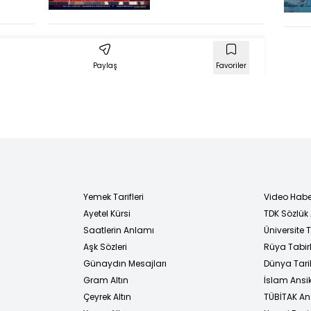
sonuncu
Paylaş
Favoriler
Yemek Tarifleri
Video Habe
Ayetel Kürsi
TDK Sözlük
i
Saatlerin Anlamı
Üniversite
Aşk Sözleri
Rüya Tabirl
Günaydın Mesajları
Dünya Tarih
Gram Altın
İslam Ansi
Çeyrek Altın
TÜBİTAK An