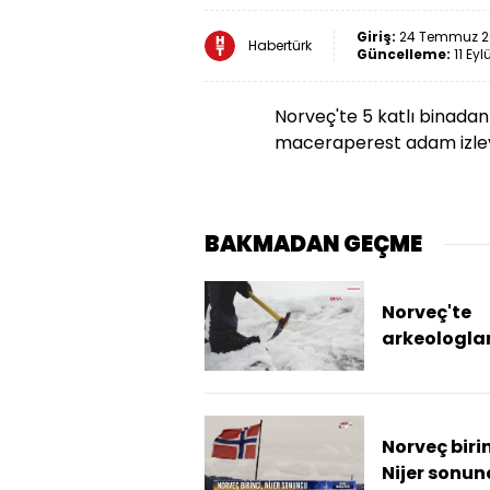
Giriş:
24 Temmuz 201
Habertürk
Güncelleme:
11 Eyl
Norveç'te 5 katlı binadan
maceraperest adam izleye
BAKMADAN GEÇME
Norveç'te
arkeologlar
buzullarda
yıllık kayak
takımı bul
Norveç birin
Nijer sonun