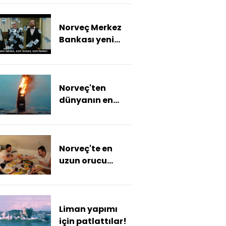
Norveç Merkez
Bankası yeni
para için klip
çekti
Norveç'ten
dünyanın en
büyük ateş
rekoru
Norveç'te en
uzun orucu
tutan Türk ailesi
Liman yapımı
için patlattılar!