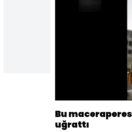
Sesi
Aç
Bu maceraperest
uğrattı