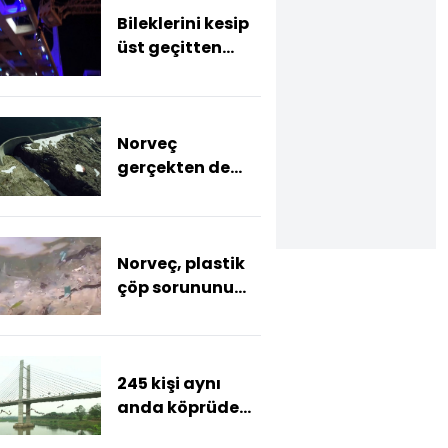
Bileklerini kesip
üst geçitten
atladı
Norveç
gerçekten de
göründüğü
kadar çevreci bir
ülke mi?
Norveç, plastik
çöp sorununu
nasıl çözdü?
245 kişi aynı
anda köprüden
atladı