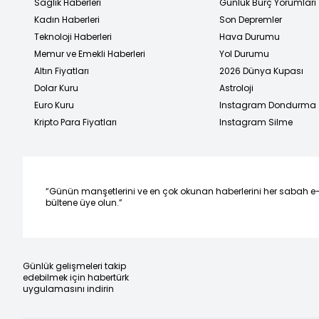
Sağlık Haberleri
Günlük Burç Yorumları
Kadın Haberleri
Son Depremler
Teknoloji Haberleri
Hava Durumu
Memur ve Emekli Haberleri
Yol Durumu
Altın Fiyatları
2026 Dünya Kupası
Dolar Kuru
Astroloji
Euro Kuru
Instagram Dondurma
Kripto Para Fiyatları
Instagram Silme
“Günün manşetlerini ve en çok okunan haberlerini her sabah e
bültene üye olun.”
Günlük gelişmeleri takip
edebilmek için habertürk
uygulamasını indirin