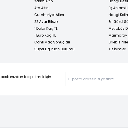
Yarım Altın
Hangi Besi
Ata Altın
Eş Anlamlı 
Cumhuriyet Altını
Hangi Kelim
22 Ayar Bilezik
En Güzel Sö
1 Dolar Kaç TL
Metrobüs D
1 Euro Kaç TL
Marmaray D
Canlı Maç Sonuçları
Erkek İsimle
Süper Lig Puan Durumu
Kız İsimleri
-postanızdan takip etmek için