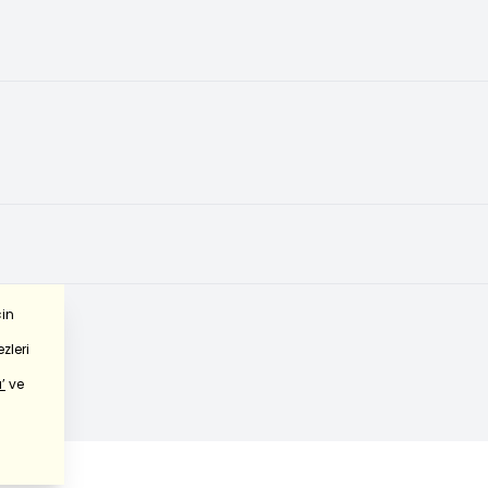
çin
zleri
’
ve