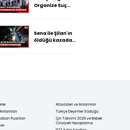
Organize Suç
Örgütü'ne
operasyon; 38
gözaltı
Sena ile Şilan'ın
öldüğü kazada
alkollü sürücü
tutuklandı
rler
Atasözleri ve Anlamları
 Anlamları
Türkçe Deyimler Sözlüğü
 Taban Puanları
Çin Takvimi 2026 ve Bebek
Cinsiyeti Hesaplama
eri
İETT Sefer Saatleri