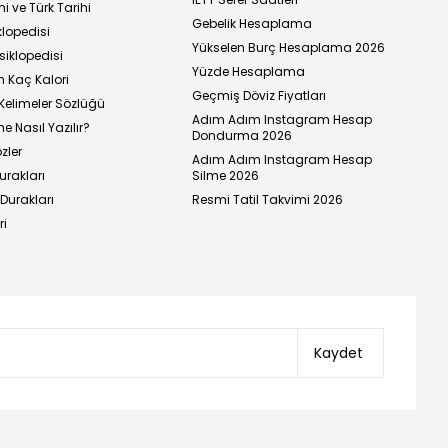
i ve Türk Tarihi
Gebelik Hesaplama
klopedisi
Yükselen Burç Hesaplama 2026
siklopedisi
Yüzde Hesaplama
n Kaç Kalori
Geçmiş Döviz Fiyatları
Kelimeler Sözlüğü
Adım Adım Instagram Hesap
e Nasıl Yazılır?
Dondurma 2026
zler
Adım Adım Instagram Hesap
urakları
Silme 2026
urakları
Resmi Tatil Takvimi 2026
ri
Kaydet