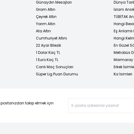
Günaydın Mesajları
Dünya Tarih
Gram Altın
İslam Ansi
Çeyrek Altın
TÜBİTAK An
Yarım Altın
Hangi Besi
Ata Altın
Eş Anlamlı 
Cumhuriyet Altını
Hangi Kelim
22 Ayar Bilezik
En Güzel Sö
1 Dolar Kaç TL
Metrobüs D
1 Euro Kaç TL
Marmaray D
Canlı Maç Sonuçları
Erkek İsimle
Süper Lig Puan Durumu
Kız İsimleri
-postanızdan takip etmek için