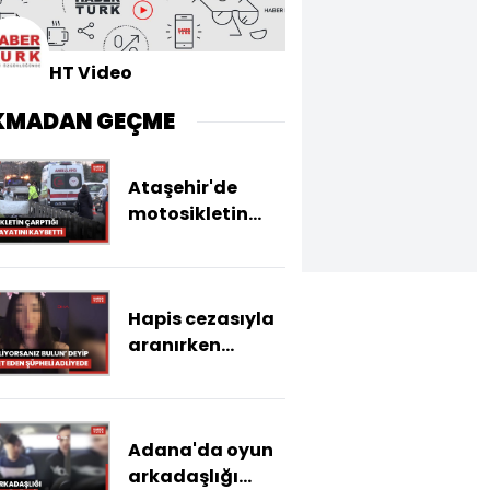
HT Video
KMADAN GEÇME
Ataşehir'de
motosikletin
çarptığı yaya
hayatını
kaybetti, sürücü
Hapis cezasıyla
yaralandı
aranırken
'bulabiliyorsanız
bulun' deyip
polise hakaret
Adana'da oyun
eden şüpheli
arkadaşlığı
adliyede