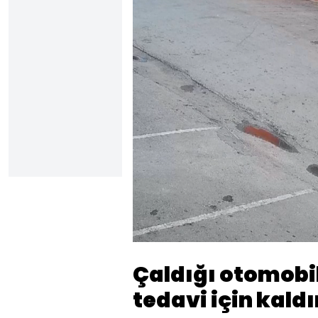
Yüklendi
:
13.83%
Sesi
Aç
Çaldığı otomobil
tedavi için kald