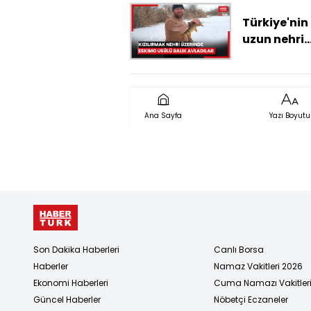
kamerasın
yansıdı
Türkiye'nin
uzun nehri
dondu: Üze
eskimo usü
balık avlad
Ana Sayfa
Yazı Boyutu
Son Dakika Haberleri
Canlı Borsa
Haberler
Namaz Vakitleri 2026
Ekonomi Haberleri
Cuma Namazı Vakitler
Güncel Haberler
Nöbetçi Eczaneler