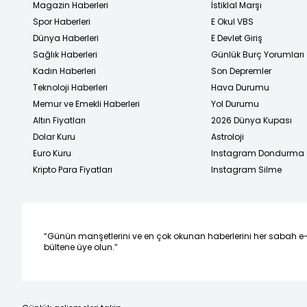
Magazin Haberleri
İstiklal Marşı
Spor Haberleri
E Okul VBS
Dünya Haberleri
E Devlet Giriş
Sağlık Haberleri
Günlük Burç Yorumları
Kadın Haberleri
Son Depremler
Teknoloji Haberleri
Hava Durumu
Memur ve Emekli Haberleri
Yol Durumu
Altın Fiyatları
2026 Dünya Kupası
Dolar Kuru
Astroloji
Euro Kuru
Instagram Dondurma
Kripto Para Fiyatları
Instagram Silme
“Günün manşetlerini ve en çok okunan haberlerini her sabah e
bültene üye olun.”