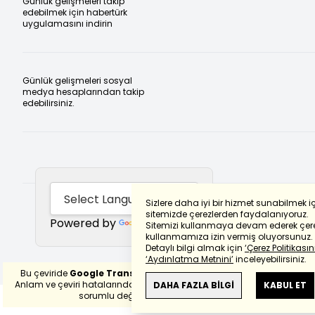
Günlük gelişmeleri takip
edebilmek için habertürk
uygulamasını indirin
Günlük gelişmeleri sosyal
medya hesaplarından takip
edebilirsiniz.
Sizlere daha iyi bir hizmet sunabilmek i
sitemizde çerezlerden faydalanıyoruz.
Powered by
Translate
Sitemizi kullanmaya devam ederek çere
kullanmamıza izin vermiş oluyorsunuz.
Detaylı bilgi almak için
‘Çerez Politikasını
‘Aydınlatma Metnini’
inceleyebilirsiniz.
Bu çeviride
Google Translete
kullanılmıştır.
Anlam ve çeviri hatalarından
haberturk.com
DAHA FAZLA BİLGİ
KABUL ET
sorumlu değildir.