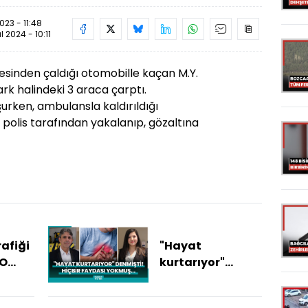
23 - 11:48
ül 2024 - 10:11
esinden çaldığı otomobille kaçan M.Y.
park halindeki 3 araca çarptı.
urken, ambulansla kaldırıldığı
polis tarafından yakalanıp, gözaltına
afiği
"Hayat
 O
kurtarıyor"
denmişti! Hiçbir
faydası