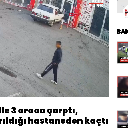
BA
Oynatma
Hızı
le 3 araca çarptı,
ırıldığı hastaneden kaçtı