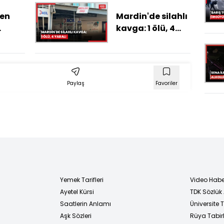
a
yokmuş...
 en
Mardin'de silahlı
kavga: 1 ölü, 4
rinde
yaralı
lü
ılar
Paylaş
Favoriler
Yemek Tarifleri
Video Habe
Ayetel Kürsi
TDK Sözlük
i
Saatlerin Anlamı
Üniversite
Aşk Sözleri
Rüya Tabirl