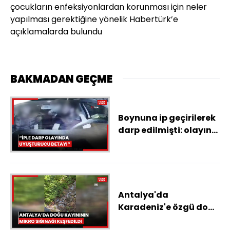
çocukların enfeksiyonlardan korunması için neler
yapılması gerektiğine yönelik Habertürk’e
açıklamalarda bulundu
BAKMADAN GEÇME
Boynuna ip geçirilerek
darp edilmişti: olayın
arkasında uyuşturucu
ticareti çıktı
Antalya'da
Karadeniz'e özgü doğu
kayınının mikro