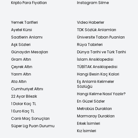
Kripto Para Fiyatları
Instagram Silme
Yemek Tarifleri
Video Haberler
Ayetel Kürsi
TDK Sözlük Anlamları
Saatlerin Anlamı
Üniversite Taban Puanları
Aşk Sözleri
Rüya Tabirleri
Günaydın Mesajları
Dünya Tarihi ve Türk Tarihi
Gram Altın
İslam Ansiklopedisi
Çeyrek Altın
TÜBİTAK Ansiklopedisi
Yarım Altın
Hangi Besin Kaç Kalori
Ata Altın
Eş Anlamlı Kelimeler
Sözlüğü
Cumhuriyet Altını
Hangi Kelime Nasıl Yazılır?
22 Ayar Bilezik
En Güzel Sözler
1 Dolar Kaç TL
Metrobüs Durakları
1 Euro Kaç TL
Marmaray Durakları
Canlı Maç Sonuçları
Erkek İsimleri
Süper Lig Puan Durumu
Kız İsimleri