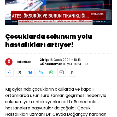
Yüklendi
:
41.10%
Sesi
Oynatma
Aç
Hızı
Çocuklarda solunum yolu
hastalıkları artıyor!
Giriş:
16 Ocak 2024 - 10:13
Habertürk
Güncelleme:
11 Eylül 2024 - 10:11
Kış aylarında çocukların okullarda ve kapalı
ortamlarda uzun süre zaman geçirmesi nedeniyle
solunum yolu enfeksiyonları arttı. Bu nedenle
hastanelere başvurular da çoğaldı. Çocuk
Hastalıkları Uzmanı Dr. Ceyda Doğançay Karahan