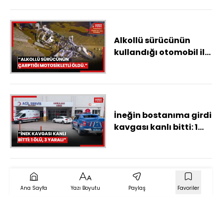
sığınağı keşfedildi
Alkollü sürücünün
kullandığı otomobil ile
çarpışan motosikletin
sürücüsü öldü
İneğin bostanıma girdi
kavgası kanlı bitti: 1
kişi öldü 3 kişi
yaralandı
Ana Sayfa
Yazı Boyutu
Paylaş
Favoriler