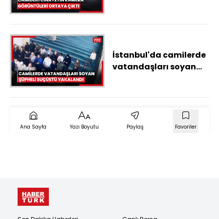
görüntüleri ortaya
çıktı
İstanbul'da camilerde
vatandaşları soyan
şüpheli suçüstü
yakalandı; o anlar
kamerada
Ana Sayfa
Yazı Boyutu
Paylaş
Favoriler