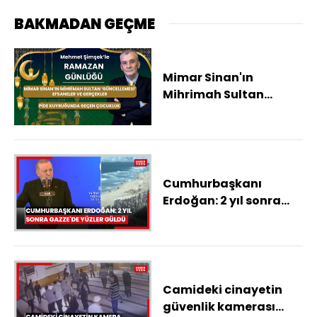
BAKMADAN GEÇME
Mimar Sinan'ın
Mihrimah Sultan
'güncellemesi',
efsaneler ve
gerçekler... Pide
kuyruğunda geçen
çocukluk
Cumhurbaşkanı
Erdoğan: 2 yıl sonra
Gazze'de yüzler güldü
Camideki cinayetin
güvenlik kamerası