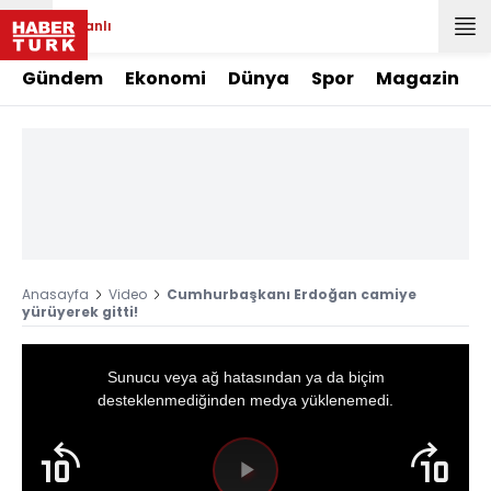
Canlı
Gündem
Ekonomi
Dünya
Spor
Magazin
Anasayfa
Video
Cumhurbaşkanı Erdoğan camiye
yürüyerek gitti!
This
is
a
Sunucu veya ağ hatasından ya da biçim
modal
window.
desteklenmediğinden medya yüklenemedi.
Videoyu