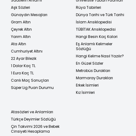
Saatlerin Anlamı
Üniversite Taban Puanları
Aşk Sözleri
Rüya Tabirleri
Günaydın Mesajları
Dünya Tarihi ve Türk Tarihi
Gram Altın
İslam Ansiklopedisi
Çeyrek Altın
TÜBİTAK Ansiklopedisi
Yarım Altın
Hangi Besin Kaç Kalori
Ata Altın
Eş Anlamlı Kelimeler
Sözlüğü
Cumhuriyet Altını
Hangi Kelime Nasıl Yazılır?
22 Ayar Bilezik
En Güzel Sözler
1 Dolar Kaç TL
Metrobüs Durakları
1 Euro Kaç TL
Marmaray Durakları
Canlı Maç Sonuçları
Erkek İsimleri
Süper Lig Puan Durumu
Kız İsimleri
Atasözleri ve Anlamları
Türkçe Deyimler Sözlüğü
Çin Takvimi 2026 ve Bebek
Cinsiyeti Hesaplama