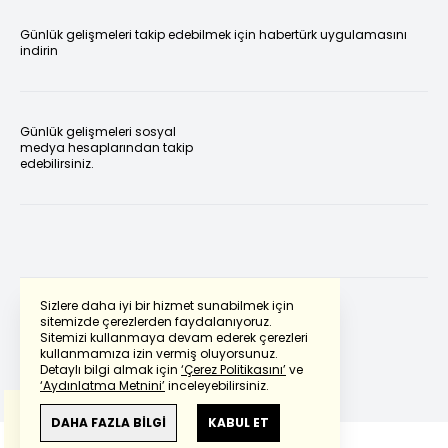
Günlük gelişmeleri takip edebilmek için habertürk uygulamasını
indirin
Günlük gelişmeleri sosyal
medya hesaplarından takip
edebilirsiniz.
Sizlere daha iyi bir hizmet sunabilmek için
sitemizde çerezlerden faydalanıyoruz.
Sitemizi kullanmaya devam ederek çerezleri
Powered by
Translate
kullanmamıza izin vermiş oluyorsunuz.
Detaylı bilgi almak için
‘Çerez Politikasını’
ve
‘Aydınlatma Metnini’
inceleyebilirsiniz.
Bu çeviride
Google Translete
kullanılmıştır.
Anlam ve çeviri hatalarından
haberturk.com
DAHA FAZLA BİLGİ
KABUL ET
sorumlu değildir.