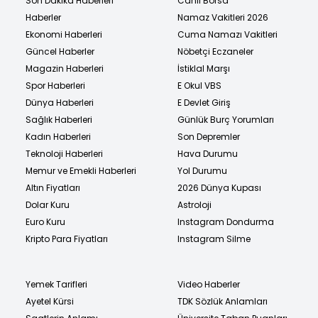
Son Dakika Haberleri
Canlı Borsa
Haberler
Namaz Vakitleri 2026
Ekonomi Haberleri
Cuma Namazı Vakitleri
Güncel Haberler
Nöbetçi Eczaneler
Magazin Haberleri
İstiklal Marşı
Spor Haberleri
E Okul VBS
Dünya Haberleri
E Devlet Giriş
Sağlık Haberleri
Günlük Burç Yorumları
Kadın Haberleri
Son Depremler
Teknoloji Haberleri
Hava Durumu
Memur ve Emekli Haberleri
Yol Durumu
Altın Fiyatları
2026 Dünya Kupası
Dolar Kuru
Astroloji
Euro Kuru
Instagram Dondurma
Kripto Para Fiyatları
Instagram Silme
Yemek Tarifleri
Video Haberler
Ayetel Kürsi
TDK Sözlük Anlamları