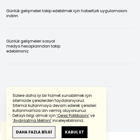
Günlük gelişmeleri takip edebilmek için habertürk uygulamasını
indirin
Günlük gelişmeleri sosyal
medya hesaplarından takip
edebilirsiniz.
Sizlere daha iyi bir hizmet sunabilmek için
sitemizde çerezlerden faydalanıyoruz.
Sitemizi kullanmaya devam ederek çerezleri
Powered by
Translate
kullanmamıza izin vermiş oluyorsunuz.
Detaylı bilgi almak için
‘Çerez Politikasını’
ve
‘Aydınlatma Metnini’
inceleyebilirsiniz.
Bu çeviride
Google Translete
kullanılmıştır.
Anlam ve çeviri hatalarından
haberturk.com
DAHA FAZLA BİLGİ
KABUL ET
sorumlu değildir.