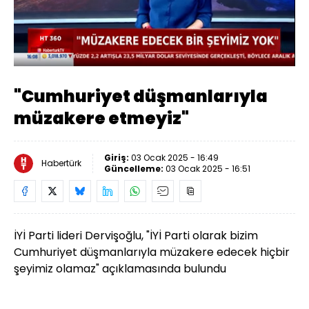
Yüklendi
:
49.91%
Sesi
Oynatma
Aç
Hızı
"Cumhuriyet düşmanlarıyla
müzakere etmeyiz"
Giriş:
03 Ocak 2025 - 16:49
Habertürk
Güncelleme:
03 Ocak 2025 - 16:51
İYİ Parti lideri Dervişoğlu, "İYİ Parti olarak bizim
Cumhuriyet düşmanlarıyla müzakere edecek hiçbir
şeyimiz olamaz" açıklamasında bulundu