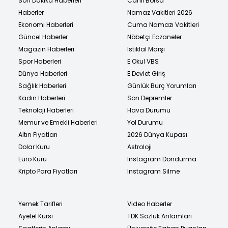
Son Dakika Haberleri
Canlı Borsa
Haberler
Namaz Vakitleri 2026
Ekonomi Haberleri
Cuma Namazı Vakitleri
Güncel Haberler
Nöbetçi Eczaneler
Magazin Haberleri
İstiklal Marşı
Spor Haberleri
E Okul VBS
Dünya Haberleri
E Devlet Giriş
Sağlık Haberleri
Günlük Burç Yorumları
Kadın Haberleri
Son Depremler
Teknoloji Haberleri
Hava Durumu
Memur ve Emekli Haberleri
Yol Durumu
Altın Fiyatları
2026 Dünya Kupası
Dolar Kuru
Astroloji
Euro Kuru
Instagram Dondurma
Kripto Para Fiyatları
Instagram Silme
Yemek Tarifleri
Video Haberler
Ayetel Kürsi
TDK Sözlük Anlamları