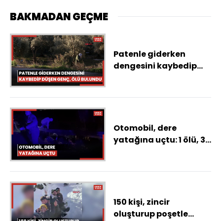
BAKMADAN GEÇME
Patenle giderken
dengesini kaybedip
düşen Efe Mevlüt, ölü
bulundu
Otomobil, dere
yatağına uçtu: 1 ölü, 3
ağır yaralı
150 kişi, zincir
oluşturup poşetle