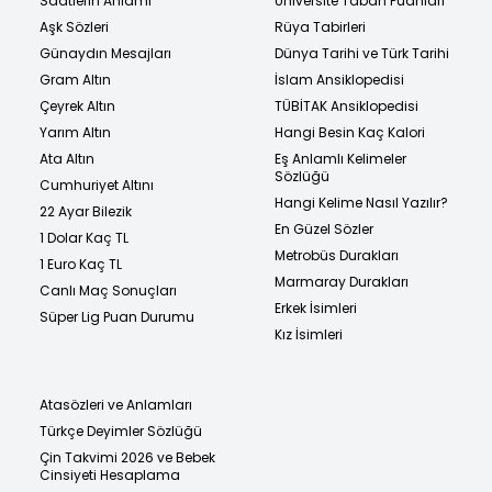
Saatlerin Anlamı
Üniversite Taban Puanları
Aşk Sözleri
Rüya Tabirleri
Günaydın Mesajları
Dünya Tarihi ve Türk Tarihi
Gram Altın
İslam Ansiklopedisi
Çeyrek Altın
TÜBİTAK Ansiklopedisi
Yarım Altın
Hangi Besin Kaç Kalori
Ata Altın
Eş Anlamlı Kelimeler
Sözlüğü
Cumhuriyet Altını
Hangi Kelime Nasıl Yazılır?
22 Ayar Bilezik
En Güzel Sözler
1 Dolar Kaç TL
Metrobüs Durakları
1 Euro Kaç TL
Marmaray Durakları
Canlı Maç Sonuçları
Erkek İsimleri
Süper Lig Puan Durumu
Kız İsimleri
Atasözleri ve Anlamları
Türkçe Deyimler Sözlüğü
Çin Takvimi 2026 ve Bebek
Cinsiyeti Hesaplama