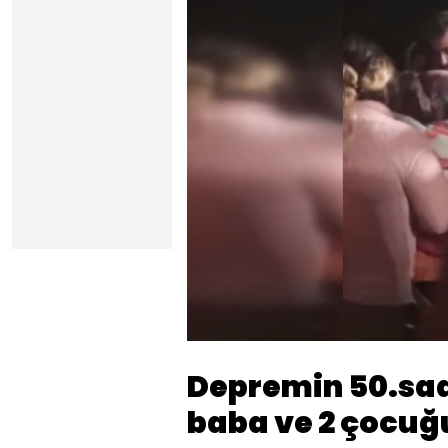
Yüklendi
:
54.02%
Sesi
Aç
Depremin 50.saa
baba ve 2 çocuğu