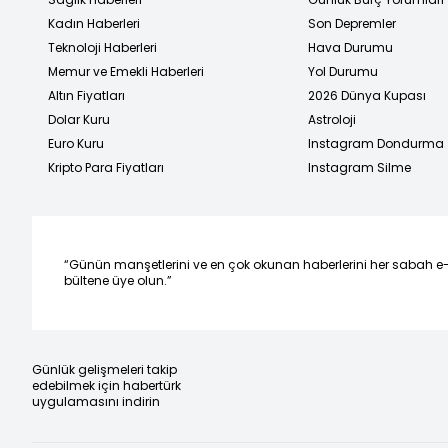
Kadın Haberleri
Son Depremler
Teknoloji Haberleri
Hava Durumu
Memur ve Emekli Haberleri
Yol Durumu
Altın Fiyatları
2026 Dünya Kupası
Dolar Kuru
Astroloji
Euro Kuru
Instagram Dondurma
Kripto Para Fiyatları
Instagram Silme
“Günün manşetlerini ve en çok okunan haberlerini her sabah e
bültene üye olun.”
Günlük gelişmeleri takip
edebilmek için habertürk
uygulamasını indirin