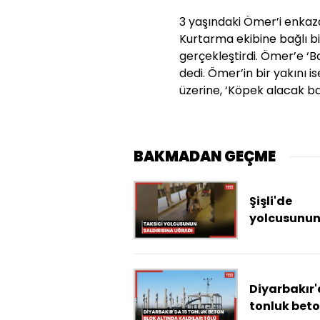
3 yaşındaki Ömer’i enkaz
Kurtarma ekibine bağlı bi
gerçekleştirdi. Ömer’e ‘B
dedi. Ömer’in bir yakını i
üzerine, ‘Köpek alacak ba
BAKMADAN GEÇME
Şişli'de
yolcusunu
saldırısına
uğradığı ö
sürülen tak
şoförü haya
Diyarbakır'
kaybetti
tonluk bet