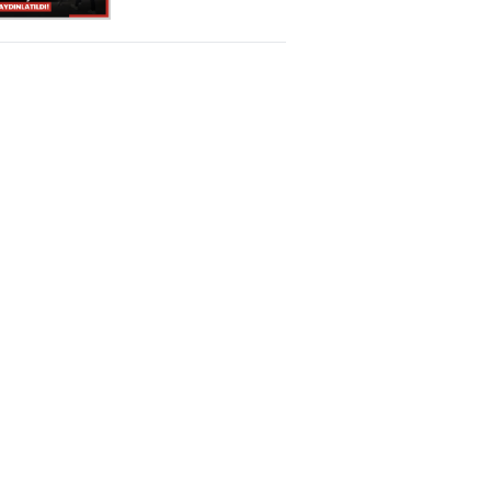
ölümü
aydınlatıldı!
Anne ve kardeşi
gözaltında