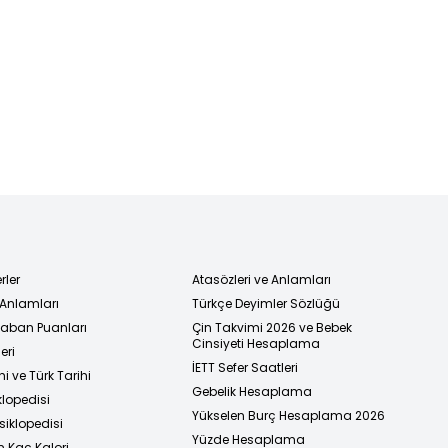
rler
Atasözleri ve Anlamları
 Anlamları
Türkçe Deyimler Sözlüğü
 Taban Puanları
Çin Takvimi 2026 ve Bebek
Cinsiyeti Hesaplama
eri
İETT Sefer Saatleri
i ve Türk Tarihi
Gebelik Hesaplama
klopedisi
Yükselen Burç Hesaplama 2026
siklopedisi
Yüzde Hesaplama
n Kaç Kalori