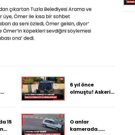
dan çıkartan Tuzla Belediyesi Arama ve
r üye, Ömer ile kısa bir sohbet
aban da seni özledi, Ömer gelsin, diyor’
se Ömer’in köpekleri sevdiğini söylemesi
bası ona’ dedi.
6 yıl önce
n
olmuştu! Askeri
Balta cinayeti
ne
aydınlatıldı!
si
tını
da 15
O anlar
on
kamerada...