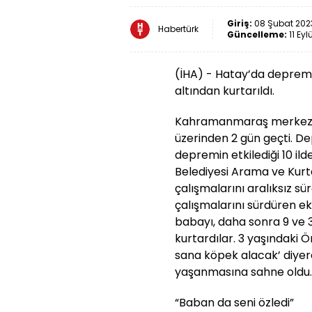
Giriş:
08 Şubat 2023
Habertürk
Güncelleme:
11 Eyl
(İHA) - Hatay’da depremi
altından kurtarıldı.
Kahramanmaraş merkezli 
üzerinden 2 gün geçti. De
depremin etkilediği 10 ild
Belediyesi Arama ve Kur
çalışmalarını aralıksız s
çalışmalarını sürdüren ek
babayı, daha sonra 9 ve 
kurtardılar. 3 yaşındaki 
sana köpek alacak’ diyere
yaşanmasına sahne oldu.
“Baban da seni özledi”