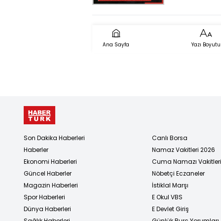
blok altınd
kaldılar: 1 öl
yaralı
Ana Sayfa
Yazı Boyutu
Son Dakika Haberleri
Canlı Borsa
Haberler
Namaz Vakitleri 2026
Ekonomi Haberleri
Cuma Namazı Vakitler
Güncel Haberler
Nöbetçi Eczaneler
Magazin Haberleri
İstiklal Marşı
Spor Haberleri
E Okul VBS
Dünya Haberleri
E Devlet Giriş
Sağlık Haberleri
Günlük Burç Yorumları