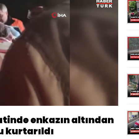
Oynatma
1080
Hızı
tinde enkazın altından
 kurtarıldı