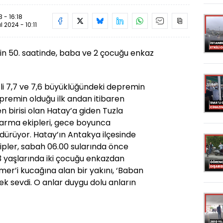
 - 16:18
ül 2024 - 10:11
n 50. saatinde, baba ve 2 çocuğu enkaz
7,7 ve 7,6 büyüklüğündeki depremin
premin olduğu ilk andan itibaren
en birisi olan Hatay’a giden Tuzla
tarma ekipleri, gece boyunca
ürdürüyor. Hatay’ın Antakya ilçesinde
ipler, sabah 06.00 sularında önce
3 yaşlarında iki çocuğu enkazdan
Ömer’i kucağına alan bir yakını, ‘Baban
k sevdi. O anlar duygu dolu anların