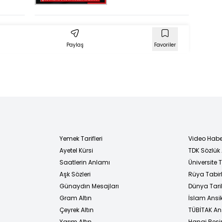
a
Yolunu kesip
ü, 1
demir çubukla
dövdü! Kuzen
kâbusu!
Paylaş
Favoriler
Yemek Tarifleri
Video Habe
Ayetel Kürsi
TDK Sözlük
i
Saatlerin Anlamı
Üniversite
Aşk Sözleri
Rüya Tabirl
Günaydın Mesajları
Dünya Tarih
Gram Altın
İslam Ansi
Çeyrek Altın
TÜBİTAK An
Yarım Altın
Hangi Besi