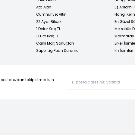
Ata Altın
Eş Anlamlı 
Cumhuriyet Altını
Hangi Kelim
22 Ayar Bilezik
En Güzel Sö
1 Dolar Kaç TL
Metrobüs D
1 Euro Kaç TL
Marmaray D
Canlı Maç Sonuçları
Erkek İsimle
Süper Lig Puan Durumu
Kız İsimleri
-postanızdan takip etmek için