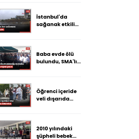
gözaltı
İstanbul'da
sağanak etkili
oldu
Baba evde ölü
bulundu, SMA'lı
oğlunun bağlı
olduğu cihazın
da fişinin çekili
Öğrenci içeride
olduğu
veli dışarıda
belirlendi
sınavda
2010 yılındaki
şüpheli bebek