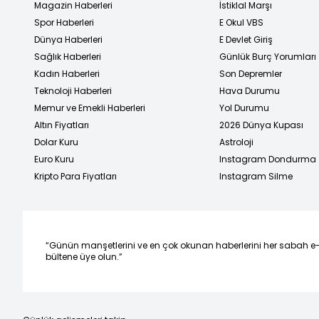
Magazin Haberleri
İstiklal Marşı
Spor Haberleri
E Okul VBS
Dünya Haberleri
E Devlet Giriş
Sağlık Haberleri
Günlük Burç Yorumları
Kadın Haberleri
Son Depremler
Teknoloji Haberleri
Hava Durumu
Memur ve Emekli Haberleri
Yol Durumu
Altın Fiyatları
2026 Dünya Kupası
Dolar Kuru
Astroloji
Euro Kuru
Instagram Dondurma
Kripto Para Fiyatları
Instagram Silme
“Günün manşetlerini ve en çok okunan haberlerini her sabah e
bültene üye olun.”