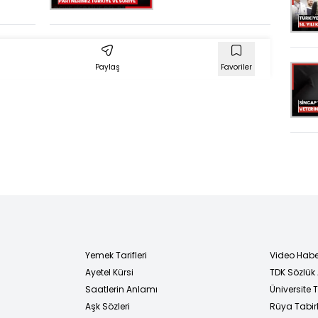
Bölgede
partnerimiz
Türkiye ve Suriye
Paylaş
Favoriler
Yemek Tarifleri
Video Habe
Ayetel Kürsi
TDK Sözlük
i
Saatlerin Anlamı
Üniversite
Aşk Sözleri
Rüya Tabirl