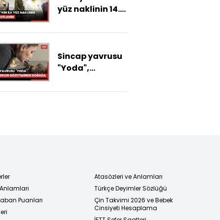
yüz naklinin 14.
yılı kutlandı
Sincap yavrusu
"Yoda",
veterinerler
gözetiminde
doğada
hayatta
kalmayı
öğreniyor
rler
Atasözleri ve Anlamları
 Anlamları
Türkçe Deyimler Sözlüğü
 Taban Puanları
Çin Takvimi 2026 ve Bebek
Cinsiyeti Hesaplama
eri
İETT Sefer Saatleri