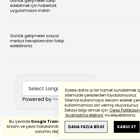
Günlük gelişmeleri takip
edebilmek için habertürk
uygulamasını indirin
Günlük gelişmeleri sosyal
medya hesaplarından takip
edebilirsiniz.
Sizlere daha iyi bir hizmet sunabilmek i
sitemizde çerezlerden faydalanıyoruz.
Powered by
Translate
Sitemizi kullanmaya devam ederek çere
kullanmamıza izin vermiş oluyorsunuz.
Detaylı bilgi almak için
‘Çerez Politikasını
‘Aydınlatma Metnini’
inceleyebilirsiniz.
Bu çeviride
Google Translete
kullanılmıştır.
Anlam ve çeviri hatalarından
haberturk.com
DAHA FAZLA BİLGİ
KABUL ET
sorumlu değildir.