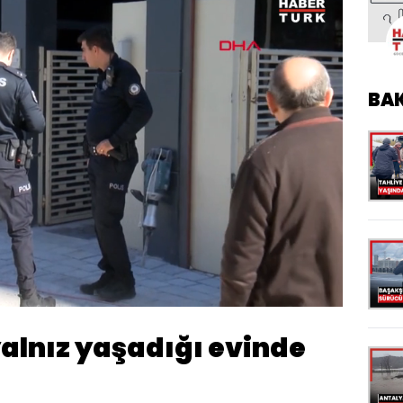
BA
Yüklendi
:
100.00%
Oynatma
Hızı
yalnız yaşadığı evinde