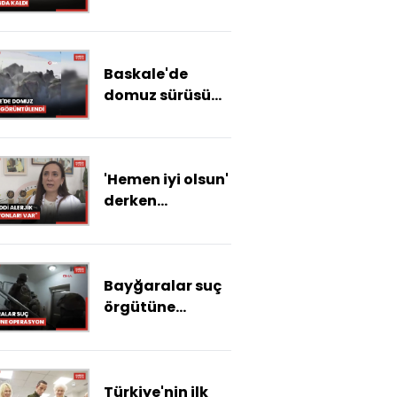
Antalya'da
tarım alanları su
altında kaldı
Baskale'de
domuz sürüsü
görüntülendi
'Hemen iyi olsun'
derken
influenzaya
karşı yenik
düşmeyin
Bayğaralar suç
örgütüne
operasyon; 15
şüpheli
yakalandı
Türkiye'nin ilk