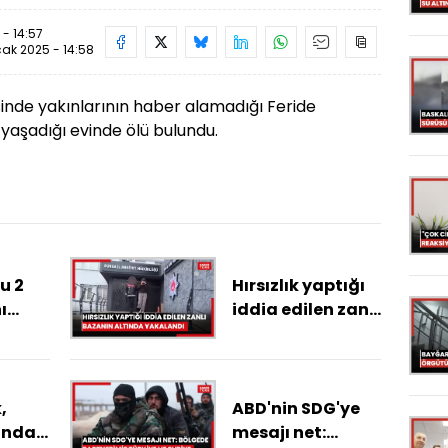
- 14:57
ak 2025 - 14:58
nde yakınlarının haber alamadığı Feride
 yaşadığı evinde ölü bulundu.
u 2
Hırsızlık yaptığı
ı
iddia edilen zanlı
İstanbulda
bazanın altında
yakalandı
,
ABD'nin SDG'ye
ında
mesajı net: