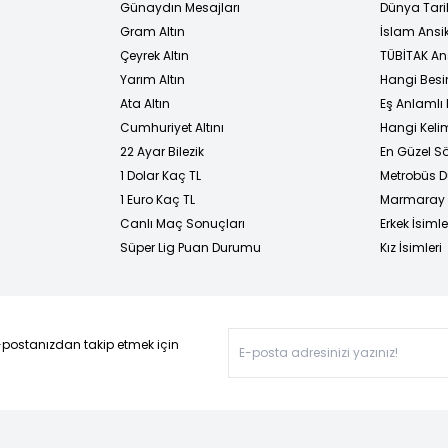
Günaydın Mesajları
Dünya Tarih
Gram Altın
İslam Ansi
Çeyrek Altın
TÜBİTAK An
Yarım Altın
Hangi Besi
Ata Altın
Eş Anlamlı 
Cumhuriyet Altını
Hangi Kelim
22 Ayar Bilezik
En Güzel Sö
1 Dolar Kaç TL
Metrobüs D
1 Euro Kaç TL
Marmaray D
Canlı Maç Sonuçları
Erkek İsimle
Süper Lig Puan Durumu
Kız İsimleri
-postanızdan takip etmek için