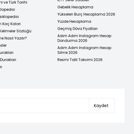
i ve Türk Tarihi
Gebelik Hesaplama
klopedisi
Yükselen Burç Hesaplama 2026
siklopedisi
Yüzde Hesaplama
n Kaç Kalori
Geçmiş Döviz Fiyatları
Kelimeler Sözlüğü
Adım Adım Instagram Hesap
e Nasıl Yazılır?
Dondurma 2026
zler
Adım Adım Instagram Hesap
urakları
Silme 2026
urakları
Resmi Tatil Takvimi 2026
ri
Kaydet