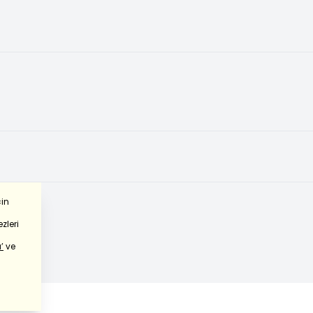
çin
zleri
’
ve