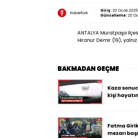
Giriş:
20 Ocak 2025 
Habertürk
Güncelleme:
20 Oc
ANTALYA Muratpaşa ilçesi
Hiranur Demir (19), yalnız
BAKMADAN GEÇME
Kaza sonuc
kişi hayatın
kaybetti
Fatma Girik
mezarı baş