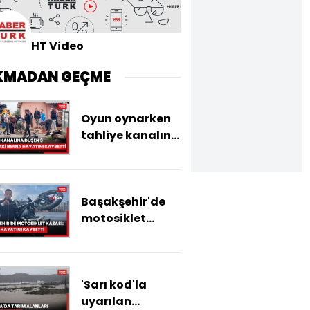
HT Video
KMADAN GEÇME
Oyun oynarken
tahliye kanalına
düşen 3
yaşındaki Berra
hayatını
Başakşehir'de
kaybetti
motosiklet
kazası: Sürücü
hayatını
kaybetti
'Sarı kod'la
uyarılan