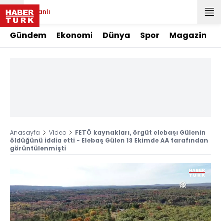
Canlı
Gündem
Ekonomi
Dünya
Spor
Magazin
Anasayfa
Video
FETÖ kaynakları, örgüt elebaşı Gülenin
öldüğünü iddia etti - Elebaş Gülen 13 Ekimde AA tarafından
görüntülenmişti