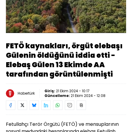
Yüklendi
:
14.59%
Sesi
Oynatma
480
Aç
Hızı
FETÖ kaynakları, örgüt elebaşı
Gülenin öldüğünü iddia etti -
Elebaş Gülen 13 Ekimde AA
tarafından görüntülenmişti
Giriş:
21 Ekim 2024 - 10:17
Habertürk
Güncelleme:
21 Ekim 2024 - 12:08
Fetullahçı Terör Örgütü (FETÖ) ve mensuplarının
sosyal medyadaki hesaplarında elebaş Fetullah