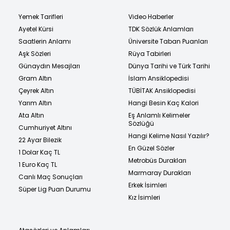
Yemek Tarifleri
Video Haberler
Ayetel Kürsi
TDK Sözlük Anlamları
Saatlerin Anlamı
Üniversite Taban Puanları
Aşk Sözleri
Rüya Tabirleri
Günaydın Mesajları
Dünya Tarihi ve Türk Tarihi
Gram Altın
İslam Ansiklopedisi
Çeyrek Altın
TÜBİTAK Ansiklopedisi
Yarım Altın
Hangi Besin Kaç Kalori
Ata Altın
Eş Anlamlı Kelimeler
Sözlüğü
Cumhuriyet Altını
Hangi Kelime Nasıl Yazılır?
22 Ayar Bilezik
En Güzel Sözler
1 Dolar Kaç TL
Metrobüs Durakları
1 Euro Kaç TL
Marmaray Durakları
Canlı Maç Sonuçları
Erkek İsimleri
Süper Lig Puan Durumu
Kız İsimleri