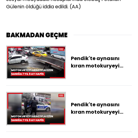
Gülenin öldüğü iddia edildi. (AA)
BAKMADAN GEÇME
Pendik'te aynasını
kıran motokuryeyi
aracıyla ezen sanığa 7
yıl 9 ay hapis
Pendik'te aynasını
kıran motokuryeyi
aracıyla ezen sanığa 7
yıl 9 ay hapis