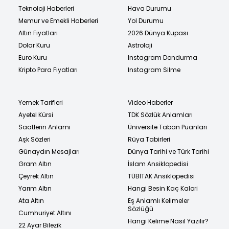
Teknoloji Haberleri
Hava Durumu
Memur ve Emekli Haberleri
Yol Durumu
Altın Fiyatları
2026 Dünya Kupası
Dolar Kuru
Astroloji
Euro Kuru
Instagram Dondurma
Kripto Para Fiyatları
Instagram Silme
Yemek Tarifleri
Video Haberler
Ayetel Kürsi
TDK Sözlük Anlamları
Saatlerin Anlamı
Üniversite Taban Puanları
Aşk Sözleri
Rüya Tabirleri
Günaydın Mesajları
Dünya Tarihi ve Türk Tarihi
Gram Altın
İslam Ansiklopedisi
Çeyrek Altın
TÜBİTAK Ansiklopedisi
Yarım Altın
Hangi Besin Kaç Kalori
Ata Altın
Eş Anlamlı Kelimeler
Sözlüğü
Cumhuriyet Altını
Hangi Kelime Nasıl Yazılır?
22 Ayar Bilezik