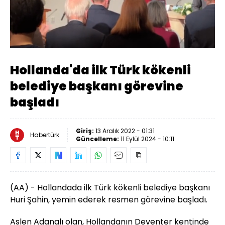
Yüklendi
:
17.41%
Sesi
Oynatma
Aç
Hızı
Hollanda'da ilk Türk kökenli
belediye başkanı görevine
başladı
Giriş:
13 Aralık 2022 - 01:31
Habertürk
Güncelleme:
11 Eylül 2024 - 10:11
(AA) -
Hollanda
da ilk Türk kökenli belediye başkanı
Huri Şahin, yemin ederek resmen görevine başladı.
Aslen Adanalı olan,
Hollanda
nın Deventer kentinde