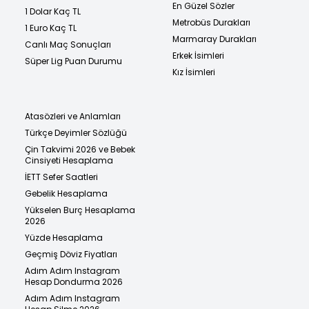
En Güzel Sözler
1 Dolar Kaç TL
Metrobüs Durakları
1 Euro Kaç TL
Marmaray Durakları
Canlı Maç Sonuçları
Erkek İsimleri
Süper Lig Puan Durumu
Kız İsimleri
Atasözleri ve Anlamları
Türkçe Deyimler Sözlüğü
Çin Takvimi 2026 ve Bebek
Cinsiyeti Hesaplama
İETT Sefer Saatleri
Gebelik Hesaplama
Yükselen Burç Hesaplama
2026
Yüzde Hesaplama
Geçmiş Döviz Fiyatları
Adım Adım Instagram
Hesap Dondurma 2026
Adım Adım Instagram