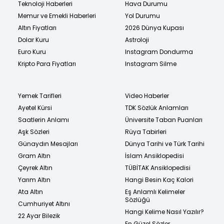
Teknoloji Haberleri
Hava Durumu
Memur ve Emekli Haberleri
Yol Durumu
Altın Fiyatları
2026 Dünya Kupası
Dolar Kuru
Astroloji
Euro Kuru
Instagram Dondurma
Kripto Para Fiyatları
Instagram Silme
Yemek Tarifleri
Video Haberler
Ayetel Kürsi
TDK Sözlük Anlamları
Saatlerin Anlamı
Üniversite Taban Puanları
Aşk Sözleri
Rüya Tabirleri
Günaydın Mesajları
Dünya Tarihi ve Türk Tarihi
Gram Altın
İslam Ansiklopedisi
Çeyrek Altın
TÜBİTAK Ansiklopedisi
Yarım Altın
Hangi Besin Kaç Kalori
Ata Altın
Eş Anlamlı Kelimeler
Sözlüğü
Cumhuriyet Altını
Hangi Kelime Nasıl Yazılır?
22 Ayar Bilezik
En Güzel Sözler