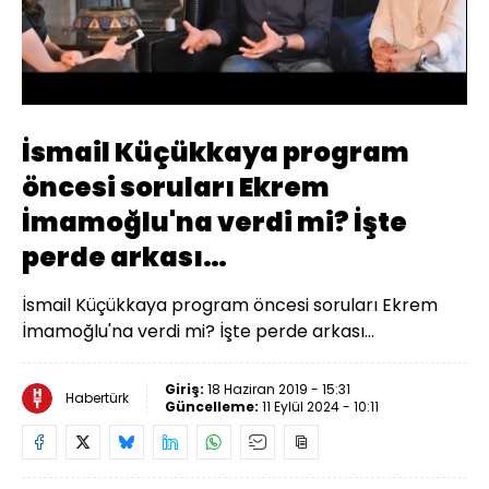
Yüklendi
:
83.29%
Sesi
Oynatma
Aç
Hızı
İsmail Küçükkaya program
öncesi soruları Ekrem
İmamoğlu'na verdi mi? İşte
perde arkası…
İsmail Küçükkaya program öncesi soruları Ekrem
İmamoğlu'na verdi mi? İşte perde arkası…
Giriş:
18 Haziran 2019 - 15:31
Habertürk
Güncelleme:
11 Eylül 2024 - 10:11