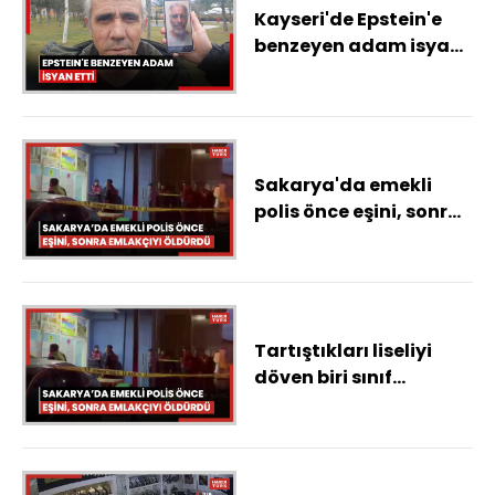
Kayseri'de Epstein'e
benzeyen adam isyan
etti
Sakarya'da emekli
polis önce eşini, sonra
emlakçıyı öldürdü
Tartıştıkları liseliyi
döven biri sınıf
arkadaşı 4 öğrenci
tutuklandı