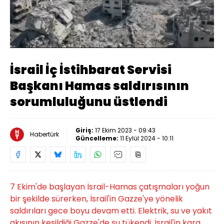
Yüklendi
:
100.00%
Sesi
Oynatma
Aç
Hızı
İsrail İç İstihbarat Servisi
Başkanı Hamas saldırısının
sorumluluğunu üstlendi
Giriş:
17 Ekim 2023 - 09:43
Habertürk
Güncelleme:
11 Eylül 2024 - 10:11
7 Ekim'de başlayan İsrail-Hamas çatışmaları yoğun
bir şekilde sürerken, İsrail'in Gazze'ye yönelik
saldırıları gece boyu devam etti. Elektrik, su ve yakıt
akışının kesildiği Gazze'de su tükendi. İsrail'in kara