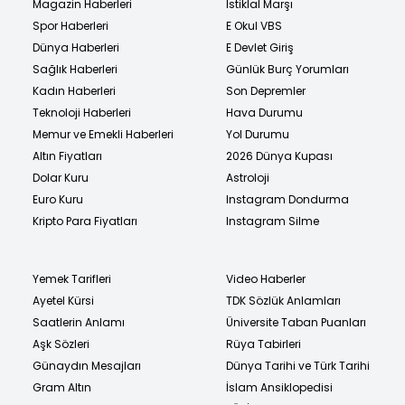
Magazin Haberleri
İstiklal Marşı
Spor Haberleri
E Okul VBS
Dünya Haberleri
E Devlet Giriş
Sağlık Haberleri
Günlük Burç Yorumları
Kadın Haberleri
Son Depremler
Teknoloji Haberleri
Hava Durumu
Memur ve Emekli Haberleri
Yol Durumu
Altın Fiyatları
2026 Dünya Kupası
Dolar Kuru
Astroloji
Euro Kuru
Instagram Dondurma
Kripto Para Fiyatları
Instagram Silme
Yemek Tarifleri
Video Haberler
Ayetel Kürsi
TDK Sözlük Anlamları
Saatlerin Anlamı
Üniversite Taban Puanları
Aşk Sözleri
Rüya Tabirleri
Günaydın Mesajları
Dünya Tarihi ve Türk Tarihi
Gram Altın
İslam Ansiklopedisi