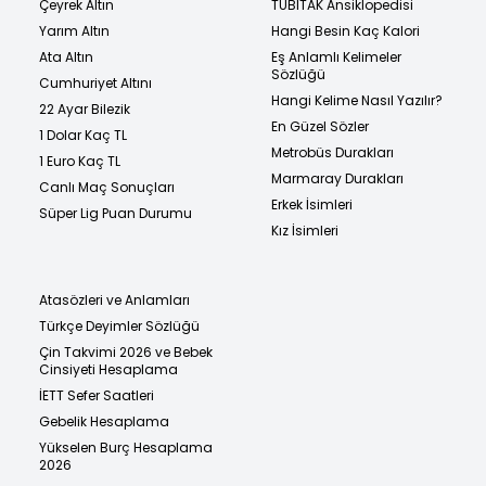
Çeyrek Altın
TÜBİTAK Ansiklopedisi
Yarım Altın
Hangi Besin Kaç Kalori
Ata Altın
Eş Anlamlı Kelimeler
Sözlüğü
Cumhuriyet Altını
Hangi Kelime Nasıl Yazılır?
22 Ayar Bilezik
En Güzel Sözler
1 Dolar Kaç TL
Metrobüs Durakları
1 Euro Kaç TL
Marmaray Durakları
Canlı Maç Sonuçları
Erkek İsimleri
Süper Lig Puan Durumu
Kız İsimleri
Atasözleri ve Anlamları
Türkçe Deyimler Sözlüğü
Çin Takvimi 2026 ve Bebek
Cinsiyeti Hesaplama
İETT Sefer Saatleri
Gebelik Hesaplama
Yükselen Burç Hesaplama
2026