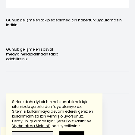
Günlük gelişmeleri takip edebilmek için habertürk uygulamasını
indirin
Günlük gelişmeleri sosyal
medya hesaplarından takip
edebilirsiniz.
Sizlere daha iyi bir hizmet sunabilmek için
sitemizde çerezlerden faydalanıyoruz.
Sitemizi kullanmaya devam ederek çerezleri
Powered by
Translate
kullanmamıza izin vermiş oluyorsunuz.
Detaylı bilgi almak için
‘Çerez Politikasını’
ve
‘Aydınlatma Metnini’
inceleyebilirsiniz.
Bu çeviride
Google Translete
kullanılmıştır.