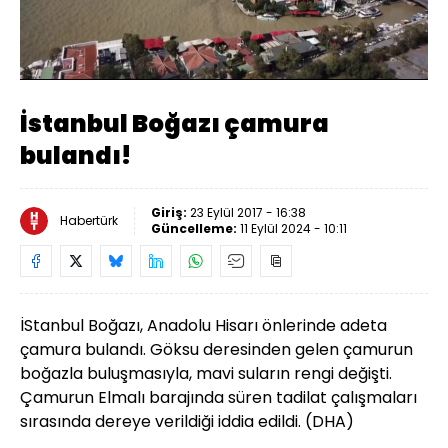
Yüklendi
:
14.08%
Sesi
Oynatma
480
Aç
Hızı
İstanbul Boğazı çamura
bulandı!
Giriş:
23 Eylül 2017 - 16:38
Habertürk
Güncelleme:
11 Eylül 2024 - 10:11
İStanbul Boğazı, Anadolu Hisarı önlerinde adeta
çamura bulandı. Göksu deresinden gelen çamurun
boğazla buluşmasıyla, mavi suların rengi değişti.
Çamurun Elmalı barajında süren tadilat çalışmaları
sırasında dereye verildiği iddia edildi. (DHA)