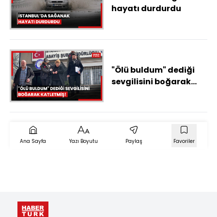
hayatı durdurdu
"Ölü buldum" dediği
sevgilisini boğarak
katletmiş!
Ana Sayfa
Yazı Boyutu
Paylaş
Favoriler