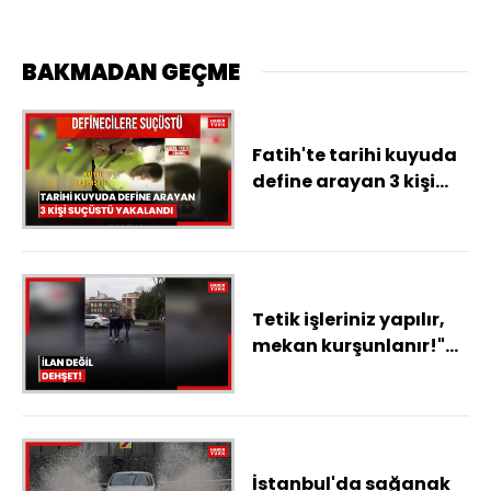
BAKMADAN GEÇME
Fatih'te tarihi kuyuda
define arayan 3 kişi
suçüstü yakalandı
Tetik işleriniz yapılır,
mekan kurşunlanır!"
İlan değil dehşet!
İstanbul'da sağanak