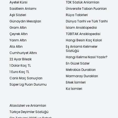
Ayetel Kürsi
TDK Sözlük Anlamları
Saatlerin Anlamı
Üniversite Taban Puanları
Aşk Sözleri
Rüya Tabirleri
Günaydın Mesajları
Dünya Tarihi ve Türk Tarihi
Gram Altın
İslam Ansiklopedisi
Çeyrek Altın
TÜBİTAK Ansiklopedisi
Yarım Altın
Hangi Besin Kaç Kalori
Ata Altın
Eş Anlamlı Kelimeler
Sözlüğü
Cumhuriyet Altını
Hangi Kelime Nasıl Yazılır?
22 Ayar Bilezik
En Güzel Sözler
1 Dolar Kaç TL
Metrobüs Durakları
1 Euro Kaç TL
Marmaray Durakları
Canlı Maç Sonuçları
Erkek İsimleri
Süper Lig Puan Durumu
Kız İsimleri
Atasözleri ve Anlamları
Türkçe Deyimler Sözlüğü