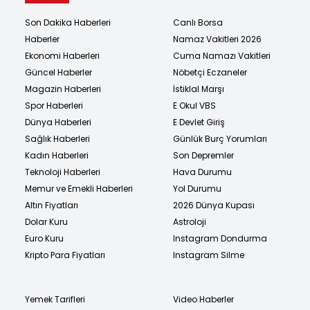
Son Dakika Haberleri
Canlı Borsa
Haberler
Namaz Vakitleri 2026
Ekonomi Haberleri
Cuma Namazı Vakitleri
Güncel Haberler
Nöbetçi Eczaneler
Magazin Haberleri
İstiklal Marşı
Spor Haberleri
E Okul VBS
Dünya Haberleri
E Devlet Giriş
Sağlık Haberleri
Günlük Burç Yorumları
Kadın Haberleri
Son Depremler
Teknoloji Haberleri
Hava Durumu
Memur ve Emekli Haberleri
Yol Durumu
Altın Fiyatları
2026 Dünya Kupası
Dolar Kuru
Astroloji
Euro Kuru
Instagram Dondurma
Kripto Para Fiyatları
Instagram Silme
Yemek Tarifleri
Video Haberler