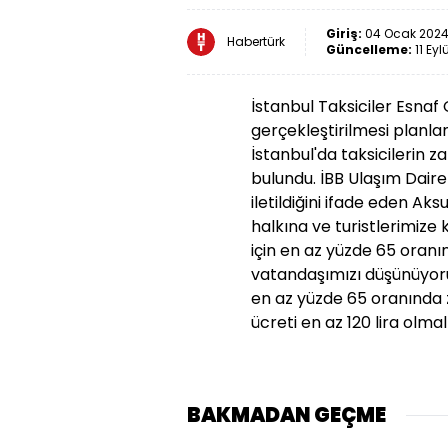
Giriş:
04 Ocak 2024 
Habertürk
Güncelleme:
11 Eyl
İstanbul Taksiciler Esnaf
gerçekleştirilmesi planl
İstanbul'da taksicilerin 
bulundu. İBB Ulaşım Daire
iletildiğini ifade eden Ak
halkına ve turistlerimize
için en az yüzde 65 oranın
vatandaşımızı düşünüyoruz
en az yüzde 65 oranında z
ücreti en az 120 lira olmal
BAKMADAN GEÇME