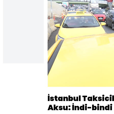
Yüklendi
:
14.19%
Sesi
Aç
İstanbul Taksici
Aksu: İndi-bindi 