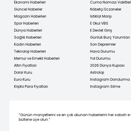
Ekonomi Haberleri
Cuma Namazı Vakitler
Güncel Haberler
Nöbetçi Eczaneler
Magazin Haberleri
İstiklal Marşı
Spor Haberleri
E Okul VBS
Dünya Haberleri
E Devlet Giriş
Sağlık Haberleri
Günlük Burç Yorumları
Kadın Haberleri
Son Depremler
Teknoloji Haberleri
Hava Durumu
Memur ve Emekli Haberleri
Yol Durumu
Altın Fiyatları
2026 Dünya Kupası
Dolar Kuru
Astroloji
Euro Kuru
Instagram Dondurma
Kripto Para Fiyatları
Instagram Silme
“Günün manşetlerini ve en çok okunan haberlerini her sabah e
bültene üye olun.”