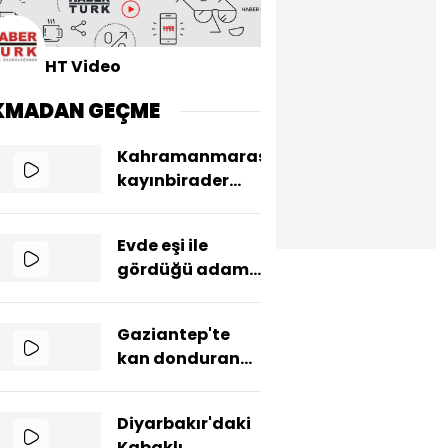
HT Video
KMADAN GEÇME
Kahramanmaraş'ta
kayınbirader
dehşeti:
Eniştesini
Evde eşi ile
otomobile
gördüğü adamı
binerken
öldüren
vurarak öldürdü
başkomisere 10
Gaziantep'te
yıl hapis cezası
kan donduran
görüntüler:
Kavga edenleri
Diyarbakır'daki
aracıyla böyle
Kabaklı