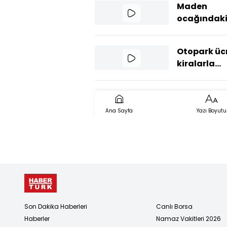
Maden
ocağındak
göçükte 2 i
cansız
Otopark ücr
bedenlerin
kiralarla
ulaşıldı
yarışıyor
Ana Sayfa
Yazı Boyutu
Son Dakika Haberleri
Canlı Borsa
Haberler
Namaz Vakitleri 2026