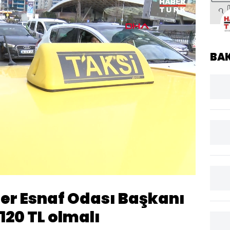
BA
Oynatma
1080
Hızı
ler Esnaf Odası Başkanı
120 TL olmalı