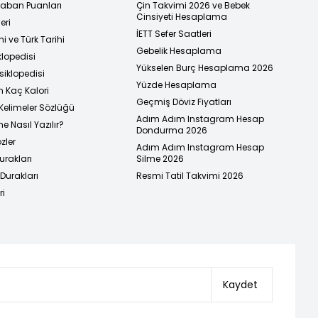
 Taban Puanları
Çin Takvimi 2026 ve Bebek
Cinsiyeti Hesaplama
eri
İETT Sefer Saatleri
i ve Türk Tarihi
Gebelik Hesaplama
klopedisi
Yükselen Burç Hesaplama 2026
siklopedisi
Yüzde Hesaplama
n Kaç Kalori
Geçmiş Döviz Fiyatları
Kelimeler Sözlüğü
Adım Adım Instagram Hesap
e Nasıl Yazılır?
Dondurma 2026
zler
Adım Adım Instagram Hesap
urakları
Silme 2026
urakları
Resmi Tatil Takvimi 2026
ri
Kaydet