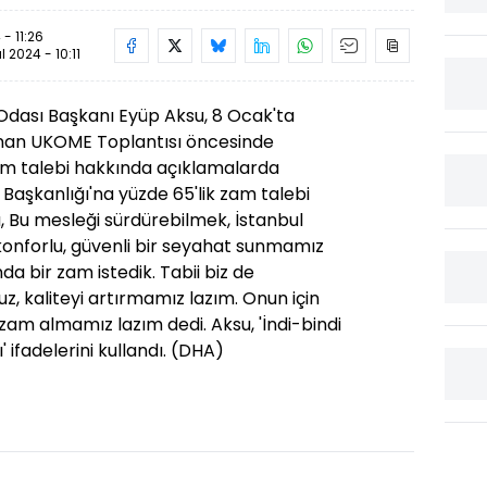
- 11:26
ül 2024 - 10:11
 Odası Başkanı Eyüp Aksu, 8 Ocak'ta
anan UKOME Toplantısı öncesinde
zam talebi hakkında açıklamalarda
 Başkanlığı'na yüzde 65'lik zam talebi
su, Bu mesleği sürdürebilmek, İstanbul
 konforlu, güvenli bir seyahat sunmamız
da bir zam istedik. Tabii biz de
, kaliteyi artırmamız lazım. Onun için
am almamız lazım dedi. Aksu, 'İndi-bindi
ı' ifadelerini kullandı. (DHA)