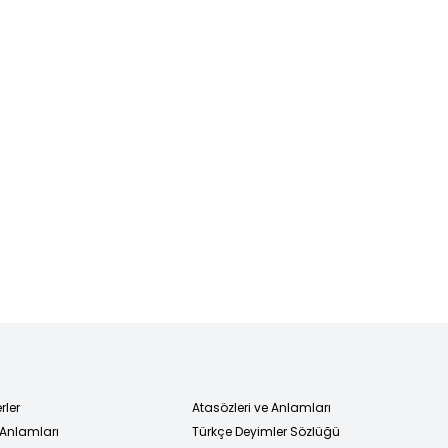
şebekeye
operasyon: 9
gözaltı
rler
Atasözleri ve Anlamları
 Anlamları
Türkçe Deyimler Sözlüğü