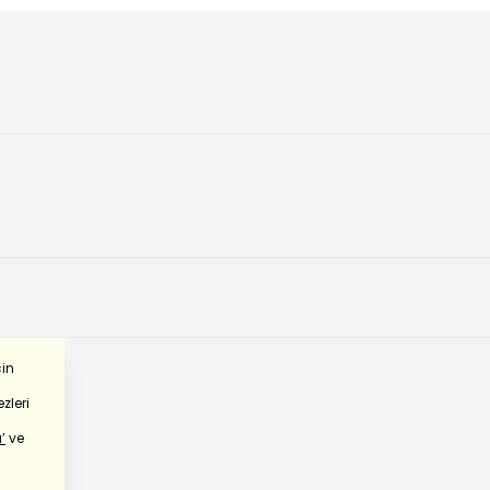
çin
zleri
’
ve