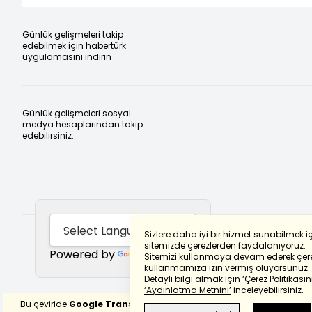
Günlük gelişmeleri takip
edebilmek için habertürk
uygulamasını indirin
Günlük gelişmeleri sosyal
medya hesaplarından takip
edebilirsiniz.
Sizlere daha iyi bir hizmet sunabilmek i
sitemizde çerezlerden faydalanıyoruz.
Powered by
Translate
Sitemizi kullanmaya devam ederek çere
kullanmamıza izin vermiş oluyorsunuz.
Detaylı bilgi almak için
‘Çerez Politikasını
‘Aydınlatma Metnini’
inceleyebilirsiniz.
Bu çeviride
Google Translete
kullanılmıştır.