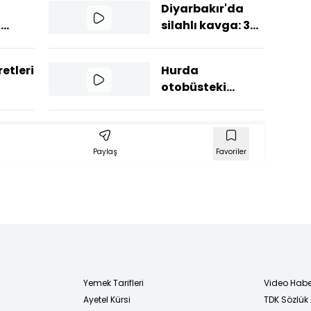
Diyarbakır'da
i
silahlı kavga: 3
şçinin
yaralı!
etleri
Hurda
e
otobüsteki
yangın
kamerada:
Abdullah öldü; 3
gözaltı
Paylaş
Favoriler
Yemek Tarifleri
Video Habe
Ayetel Kürsi
TDK Sözlük