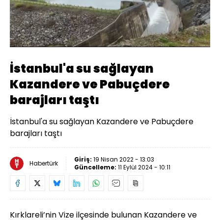
Yüklendi
:
20.75%
Sesi
Oynatma
Aç
Hızı
İstanbul'a su sağlayan
Kazandere ve Pabuçdere
barajları taştı
İstanbul'a su sağlayan Kazandere ve Pabuçdere
barajları taştı
Giriş:
19 Nisan 2022 - 13:03
Habertürk
Güncelleme:
11 Eylül 2024 - 10:11
Kırklareli’nin Vize ilçesinde bulunan Kazandere ve