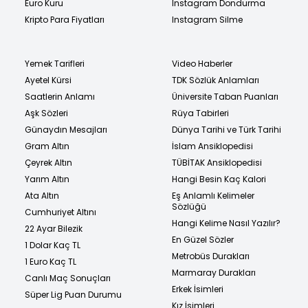
Euro Kuru
Instagram Dondurma
Kripto Para Fiyatları
Instagram Silme
Yemek Tarifleri
Video Haberler
Ayetel Kürsi
TDK Sözlük Anlamları
Saatlerin Anlamı
Üniversite Taban Puanları
Aşk Sözleri
Rüya Tabirleri
Günaydın Mesajları
Dünya Tarihi ve Türk Tarihi
Gram Altın
İslam Ansiklopedisi
Çeyrek Altın
TÜBİTAK Ansiklopedisi
Yarım Altın
Hangi Besin Kaç Kalori
Ata Altın
Eş Anlamlı Kelimeler
Sözlüğü
Cumhuriyet Altını
Hangi Kelime Nasıl Yazılır?
22 Ayar Bilezik
En Güzel Sözler
1 Dolar Kaç TL
Metrobüs Durakları
1 Euro Kaç TL
Marmaray Durakları
Canlı Maç Sonuçları
Erkek İsimleri
Süper Lig Puan Durumu
Kız İsimleri