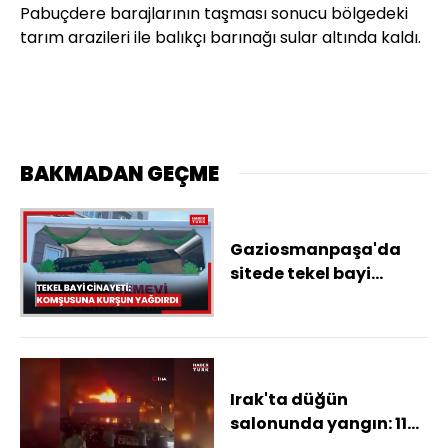
Pabuçdere barajlarının taşması sonucu bölgedeki
tarım arazileri ile balıkçı barınağı sular altında kaldı.
BAKMADAN GEÇME
Gaziosmanpaşa'da
sitede tekel bayi
cinayeti; komşusu
tarafından 8 yerinden
vurularak öldürüldü
Irak'ta düğün
salonunda yangın: 115
ölü