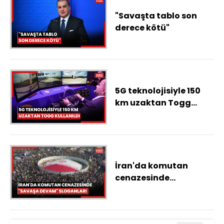
"Savaşta tablo son
derece kötü"
5G teknolojisiyle 150
km uzaktan Togg
kullanıldı
İran'da komutan
cenazesinde
meydanlarda "Savaşa
devam" sloganları