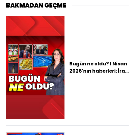
BAKMADAN GEÇME
Bugün ne oldu? 1 Nisan
2026'nın haberleri: İran
ateşkes mi istedi? ABD,
NATO'dan çekilecek
mi? Ekmeğe zam