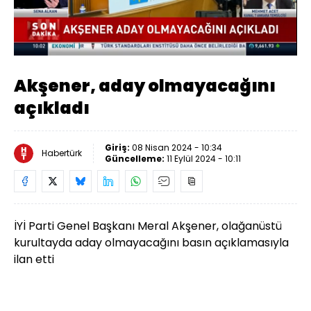
Yüklendi
:
12.94%
Sesi
Oynatma
Aç
Hızı
Akşener, aday olmayacağını
açıkladı
Giriş:
08 Nisan 2024 - 10:34
Habertürk
Güncelleme:
11 Eylül 2024 - 10:11
İYİ Parti Genel Başkanı Meral Akşener, olağanüstü
kurultayda aday olmayacağını basın açıklamasıyla
ilan etti