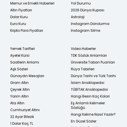
Memur ve Emekli Haberleri
Yol Durumu
Altın Fiyatları
2026 Dünya Kupası
Dolar Kuru
Astroloji
Euro Kuru
Instagram Dondurma
Kripto Para Fiyatları
Instagram Silme
Yemek Tarifleri
Video Haberler
Ayetel Kürsi
TDK Sözlük Anlamları
Saatlerin Anlamı
Üniversite Taban Puanları
Aşk Sözleri
Rüya Tabirleri
Günaydın Mesajları
Dünya Tarihi ve Türk Tarihi
Gram Altın
İslam Ansiklopedisi
Çeyrek Altın
TÜBİTAK Ansiklopedisi
Yarım Altın
Hangi Besin Kaç Kalori
Ata Altın
Eş Anlamlı Kelimeler
Sözlüğü
Cumhuriyet Altını
Hangi Kelime Nasıl Yazılır?
22 Ayar Bilezik
En Güzel Sözler
1 Dolar Kaç TL