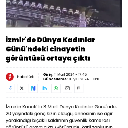
Yüklendi
:
59.99%
Sesi
Oynatma
Aç
Hızı
İzmir'de Dünya Kadınlar
Günü'ndeki cinayetin
görüntüsü ortaya çıktı
Giriş:
11 Mart 2024 - 17:45
Habertürk
Güncelleme:
11 Eylül 2024 - 10:11
İzmir'in Konak’ta 8 Mart Dünya Kadınlar Günü'nde,
20 yaşındaki genç kızın öldüğü, annesinin ise ağır
yaralandığı bıçaklı saldırının güvenlik kamerası
görüntüsü oraya çıktı. Görüntüde, katil zanlısının