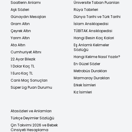
Saatlerin Anlamı
Üniversite Taban Puanları
Aşk Sözleri
Rüya Tabirleri
Günaydın Mesajları
Dünya Tarihi ve Türk Tarihi
Gram Altın
İslam Ansiklopedisi
Çeyrek Altın
TÜBİTAK Ansiklopedisi
Yarım Altın
Hangi Besin Kaç Kalori
Ata Altın
Eş Anlamlı Kelimeler
Sözlüğü
Cumhuriyet Altını
Hangi Kelime Nasıl Yazılır?
22 Ayar Bilezik
En Güzel Sözler
1 Dolar Kaç TL
Metrobüs Durakları
1 Euro Kaç TL
Marmaray Durakları
Canlı Maç Sonuçları
Erkek İsimleri
Süper Lig Puan Durumu
Kız İsimleri
Atasözleri ve Anlamları
Türkçe Deyimler Sözlüğü
Çin Takvimi 2026 ve Bebek
Cinsiyeti Hesaplama