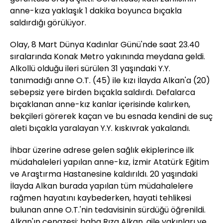
anne-kıza yaklaşık 1 dakika boyunca bıçakla
saldırdığı görülüyor.
Olay, 8 Mart Dünya Kadınlar Günü'nde saat 23.40
sıralarında Konak Metro yakınında meydana geldi.
Alkollü olduğu ileri sürülen 31 yaşındaki Y.Y.
tanımadığı anne O.T. (45) ile kızı İlayda Alkan'a (20)
sebepsiz yere birden bıçakla saldırdı. Defalarca
bıçaklanan anne-kız kanlar içerisinde kalırken,
bekçileri görerek kaçan ve bu esnada kendini de suç
aleti bıçakla yaralayan Y.Y. kıskıvrak yakalandı.
İhbar üzerine adrese gelen sağlık ekiplerince ilk
müdahaleleri yapılan anne-kız, İzmir Atatürk Eğitim
ve Araştırma Hastanesine kaldırıldı. 20 yaşındaki
İlayda Alkan burada yapılan tüm müdahalelere
rağmen hayatını kaybederken, hayati tehlikesi
bulunan anne O.T.'nin tedavisinin sürdüğü öğrenildi.
Alkan'ın cenazesi; baba Rıza Alkan, aile yakınları ve