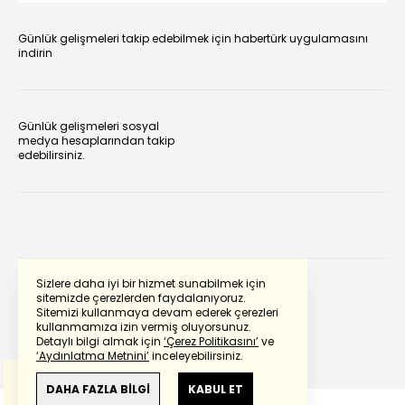
Günlük gelişmeleri takip edebilmek için habertürk uygulamasını
indirin
Günlük gelişmeleri sosyal
medya hesaplarından takip
edebilirsiniz.
Sizlere daha iyi bir hizmet sunabilmek için
sitemizde çerezlerden faydalanıyoruz.
Sitemizi kullanmaya devam ederek çerezleri
Powered by
Translate
kullanmamıza izin vermiş oluyorsunuz.
Detaylı bilgi almak için
‘Çerez Politikasını’
ve
‘Aydınlatma Metnini’
inceleyebilirsiniz.
Bu çeviride
Google Translete
kullanılmıştır.
Anlam ve çeviri hatalarından
haberturk.com
DAHA FAZLA BİLGİ
KABUL ET
sorumlu değildir.