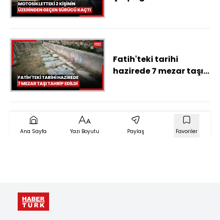
motosikletteki 2
kişinin üzerinden
geçen sürücü kaçtı
Fatih'teki tarihi
hazirede 7 mezar taşı
tahrip edildi
Ana Sayfa
Yazı Boyutu
Paylaş
Favoriler