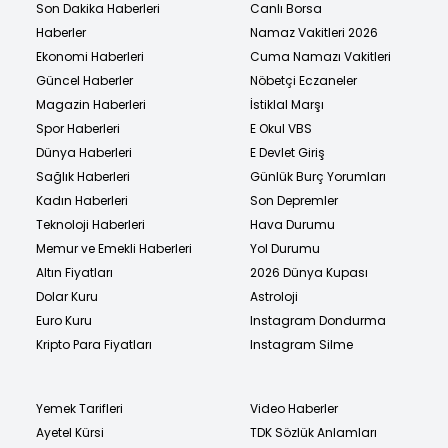
Son Dakika Haberleri
Canlı Borsa
Haberler
Namaz Vakitleri 2026
Ekonomi Haberleri
Cuma Namazı Vakitleri
Güncel Haberler
Nöbetçi Eczaneler
Magazin Haberleri
İstiklal Marşı
Spor Haberleri
E Okul VBS
Dünya Haberleri
E Devlet Giriş
Sağlık Haberleri
Günlük Burç Yorumları
Kadın Haberleri
Son Depremler
Teknoloji Haberleri
Hava Durumu
Memur ve Emekli Haberleri
Yol Durumu
Altın Fiyatları
2026 Dünya Kupası
Dolar Kuru
Astroloji
Euro Kuru
Instagram Dondurma
Kripto Para Fiyatları
Instagram Silme
Yemek Tarifleri
Video Haberler
Ayetel Kürsi
TDK Sözlük Anlamları