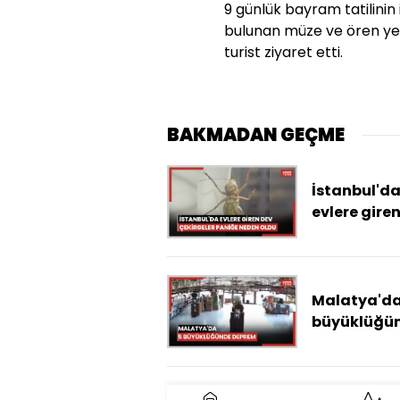
9 günlük bayram tatilini
bulunan müze ve ören yer
turist ziyaret etti.
BAKMADAN GEÇME
İstanbul'd
evlere gire
çekirgeler
paniğe ned
oldu
Malatya'da
büyüklüğü
deprem