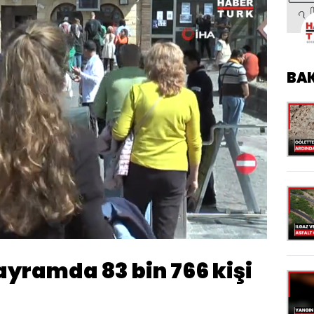
BA
Oynatma
Hızı
yramda 83 bin 766 kişi