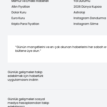
Memur ve Emekli Haberleri
Yol Durumu
Altın Fiyatları
2026 Dünya Kupası
Dolar Kuru
Astroloji
Euro Kuru
Instagram Dondurma
Kripto Para Fiyatları
Instagram Silme
“Günün manşetlerini ve en çok okunan haberlerini her sabah e
bültene üye olun.”
Günlük gelişmeleri takip
edebilmek için habertürk
uygulamasını indirin
Günlük gelişmeleri sosyal
medya hesaplarından takip
edebilirsiniz.