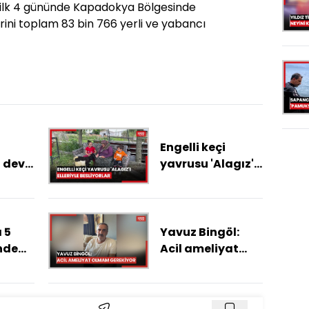
n ilk 4 gününde Kapadokya Bölgesinde
ini toplam 83 bin 766 yerli ve yabancı
a
Engelli keçi
n dev
yavrusu 'Alagız'ı
elleriyle
en
besliyorlar
 5
Yavuz Bingöl:
nde
Acil ameliyat
olmam gerekiyor