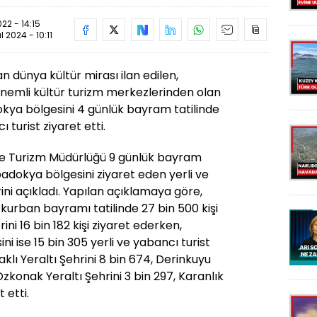
2 - 14:15
ül 2024 - 10:11
 dünya kültür mirası ilan edilen,
önemli kültür turizm merkezlerinden olan
okya bölgesini 4 günlük bayram tatilinde
 turist ziyaret etti.
ür ve Turizm Müdürlüğü 9 günlük bayram
padokya bölgesini ziyaret eden yerli ve
erini açıkladı. Yapılan açıklamaya göre,
 kurban bayramı tatilinde 27 bin 500 kişi
rini 16 bin 182 kişi ziyaret ederken,
 ise 15 bin 305 yerli ve yabancı turist
aklı Yeraltı Şehrini 8 bin 674, Derinkuyu
 Özkonak Yeraltı Şehrini 3 bin 297, Karanlık
t etti.