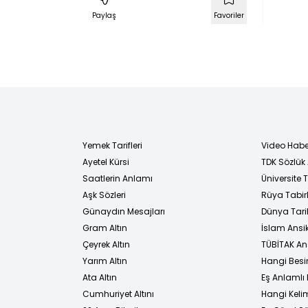
Paylaş
Favoriler
Yemek Tarifleri
Video Habe
Ayetel Kürsi
TDK Sözlük
i
Saatlerin Anlamı
Üniversite
Aşk Sözleri
Rüya Tabirl
Günaydın Mesajları
Dünya Tarih
Gram Altın
İslam Ansi
Çeyrek Altın
TÜBİTAK An
Yarım Altın
Hangi Besi
Ata Altın
Eş Anlamlı 
Cumhuriyet Altını
Hangi Kelim