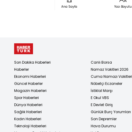
Ana Sayfa
Yazı Boyutu
Son Dakika Haberleri
Canlı Borsa
Haberler
Namaz Vakitleri 2026
Ekonomi Haberleri
Cuma Namazı Vakitler
Güncel Haberler
Nöbetçi Eczaneler
Magazin Haberleri
İstiklal Marşı
Spor Haberleri
E Okul VBS
Dünya Haberleri
E Devlet Giriş
Sağlık Haberleri
Günlük Burç Yorumları
Kadın Haberleri
Son Depremler
Teknoloji Haberleri
Hava Durumu