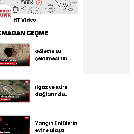
HT Video
KMADAN GEÇME
Gölette su
çekilmesinin
ardından obruk
oluştu
Ilgaz ve Küre
dağlarında
asfalt çalışması
Yangın ünlülerin
evine ulaştı