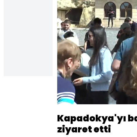
Yüklendi
:
24.07%
Sesi
Aç
Kapadokya'yı ba
ziyaret etti