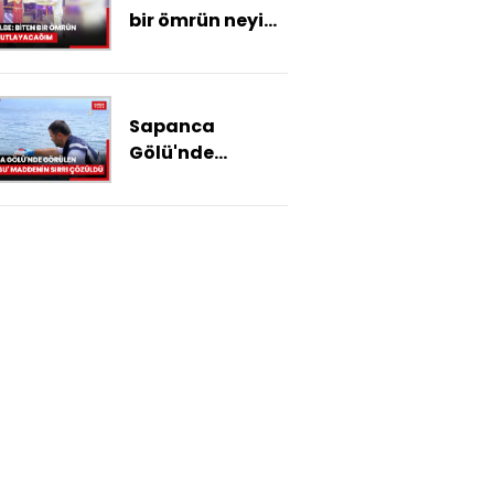
bir ömrün neyini
kutlayacağım
Sapanca
Gölü'nde
görülen
'pamuksu'
maddenin sırrı
çözüldü