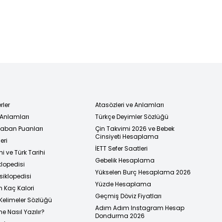
rler
Atasözleri ve Anlamları
 Anlamları
Türkçe Deyimler Sözlüğü
 Taban Puanları
Çin Takvimi 2026 ve Bebek
Cinsiyeti Hesaplama
eri
İETT Sefer Saatleri
i ve Türk Tarihi
Gebelik Hesaplama
klopedisi
Yükselen Burç Hesaplama 2026
siklopedisi
Yüzde Hesaplama
n Kaç Kalori
Geçmiş Döviz Fiyatları
Kelimeler Sözlüğü
Adım Adım Instagram Hesap
e Nasıl Yazılır?
Dondurma 2026