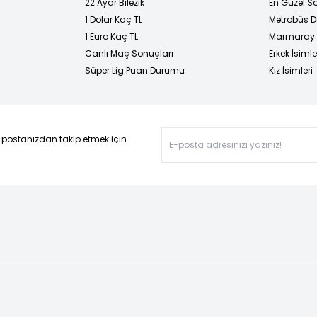
22 Ayar Bilezik
En Güzel Sö
1 Dolar Kaç TL
Metrobüs D
1 Euro Kaç TL
Marmaray D
Canlı Maç Sonuçları
Erkek İsimle
Süper Lig Puan Durumu
Kız İsimleri
-postanızdan takip etmek için