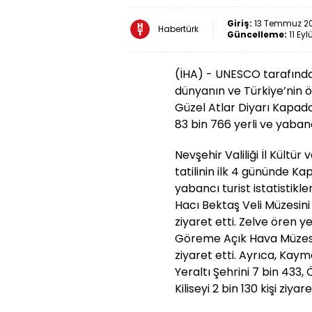
Giriş:
13 Temmuz 202
Habertürk
Güncelleme:
11 Eyl
(İHA) - UNESCO tarafından
dünyanın ve Türkiye’nin 
Güzel Atlar Diyarı Kapad
83 bin 766 yerli ve yabancı
Nevşehir Valiliği İl Kült
tatilinin ilk 4 gününde Ka
yabancı turist istatistikl
Hacı Bektaş Veli Müzesini
ziyaret etti. Zelve ören ye
Göreme Açık Hava Müzesini
ziyaret etti. Ayrıca, Kaym
Yeraltı Şehrini 7 bin 433,
Kiliseyi 2 bin 130 kişi ziyare