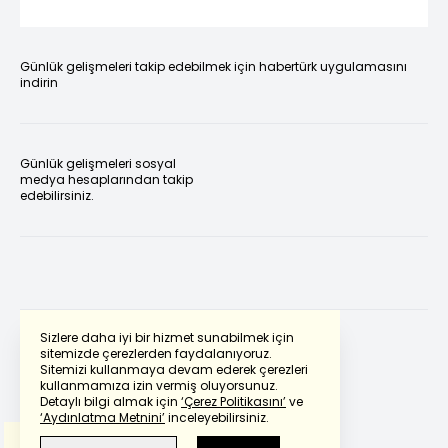
Günlük gelişmeleri takip edebilmek için habertürk uygulamasını
indirin
Günlük gelişmeleri sosyal
medya hesaplarından takip
edebilirsiniz.
Sizlere daha iyi bir hizmet sunabilmek için
sitemizde çerezlerden faydalanıyoruz.
Sitemizi kullanmaya devam ederek çerezleri
Powered by
Translate
kullanmamıza izin vermiş oluyorsunuz.
Detaylı bilgi almak için
‘Çerez Politikasını’
ve
‘Aydınlatma Metnini’
inceleyebilirsiniz.
Bu çeviride
Google Translete
kullanılmıştır.