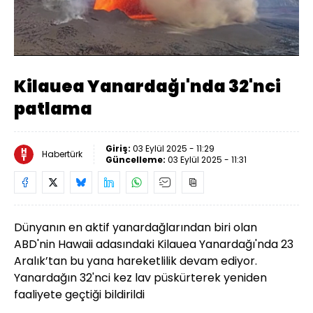
Yüklendi
:
44.04%
Sesi
Oynatma
Aç
Hızı
Kilauea Yanardağı'nda 32'nci
patlama
Giriş:
03 Eylül 2025 - 11:29
Habertürk
Güncelleme:
03 Eylül 2025 - 11:31
Dünyanın en aktif yanardağlarından biri olan
ABD'nin Hawaii adasındaki Kilauea Yanardağı'nda 23
Aralık’tan bu yana hareketlilik devam ediyor.
Yanardağın 32'nci kez lav püskürterek yeniden
faaliyete geçtiği bildirildi