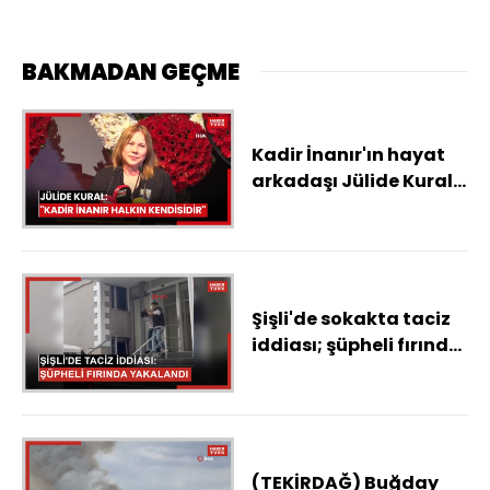
BAKMADAN GEÇME
Kadir İnanır'ın hayat
arkadaşı Jülide Kural:
"Kadir İnanır herkesin
abisidir, dayısıdır,
babasıdır, oğludur.
Aslında o halktır,
Anadolu'dur"
Şişli'de sokakta taciz
iddiası; şüpheli fırında
ekmek yaparken
yakalandı: 'Lütfen
sesinizi çıkarın'
(TEKİRDAĞ) Buğday