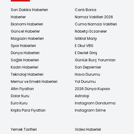
Son Dakika Haberleri
Canlı Borsa
Haberler
Namaz Vakitleri 2026
Ekonomi Haberleri
Cuma Namazı Vakitleri
Güncel Haberler
Nöbetçi Eczaneler
Magazin Haberleri
İstiklal Marşı
Spor Haberleri
E Okul VBS
Dünya Haberleri
E Devlet Giriş
Sağlık Haberleri
Günlük Burç Yorumları
Kadın Haberleri
Son Depremler
Teknoloji Haberleri
Hava Durumu
Memur ve Emekli Haberleri
Yol Durumu
Altın Fiyatları
2026 Dünya Kupası
Dolar Kuru
Astroloji
Euro Kuru
Instagram Dondurma
Kripto Para Fiyatları
Instagram Silme
Yemek Tarifleri
Video Haberler