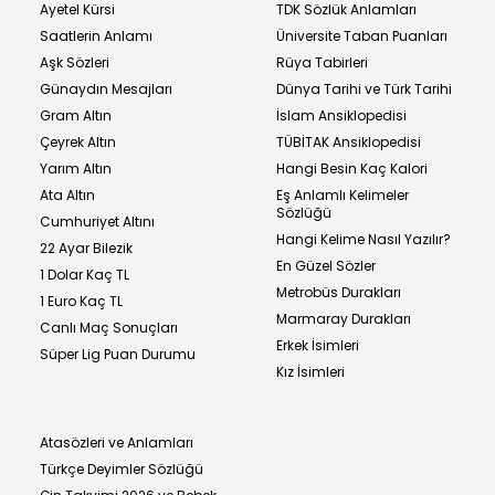
Ayetel Kürsi
TDK Sözlük Anlamları
Saatlerin Anlamı
Üniversite Taban Puanları
Aşk Sözleri
Rüya Tabirleri
Günaydın Mesajları
Dünya Tarihi ve Türk Tarihi
Gram Altın
İslam Ansiklopedisi
Çeyrek Altın
TÜBİTAK Ansiklopedisi
Yarım Altın
Hangi Besin Kaç Kalori
Ata Altın
Eş Anlamlı Kelimeler
Sözlüğü
Cumhuriyet Altını
Hangi Kelime Nasıl Yazılır?
22 Ayar Bilezik
En Güzel Sözler
1 Dolar Kaç TL
Metrobüs Durakları
1 Euro Kaç TL
Marmaray Durakları
Canlı Maç Sonuçları
Erkek İsimleri
Süper Lig Puan Durumu
Kız İsimleri
Atasözleri ve Anlamları
Türkçe Deyimler Sözlüğü