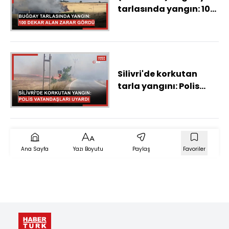
tarlasında yangın: 100
dekar alan zarar
gördü
Silivri'de korkutan
tarla yangını: Polis
vatandaşları uyardı
Ana Sayfa
Yazı Boyutu
Paylaş
Favoriler