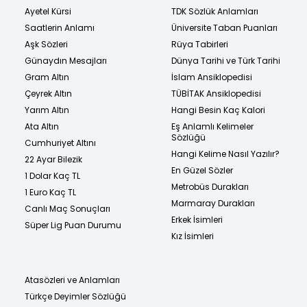
Ayetel Kürsi
TDK Sözlük Anlamları
Saatlerin Anlamı
Üniversite Taban Puanları
Aşk Sözleri
Rüya Tabirleri
Günaydın Mesajları
Dünya Tarihi ve Türk Tarihi
Gram Altın
İslam Ansiklopedisi
Çeyrek Altın
TÜBİTAK Ansiklopedisi
Yarım Altın
Hangi Besin Kaç Kalori
Ata Altın
Eş Anlamlı Kelimeler
Sözlüğü
Cumhuriyet Altını
Hangi Kelime Nasıl Yazılır?
22 Ayar Bilezik
En Güzel Sözler
1 Dolar Kaç TL
Metrobüs Durakları
1 Euro Kaç TL
Marmaray Durakları
Canlı Maç Sonuçları
Erkek İsimleri
Süper Lig Puan Durumu
Kız İsimleri
Atasözleri ve Anlamları
Türkçe Deyimler Sözlüğü