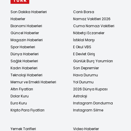
Son Dakika Haberleri
Canlı Borsa
Haberler
Namaz Vakitleri 2026
Ekonomi Haberleri
Cuma Namazı Vakitleri
Güncel Haberler
Nöbetçi Eczaneler
Magazin Haberleri
İstiklal Marşı
Spor Haberleri
E Okul VBS
Dünya Haberleri
E Devlet Giriş
Sağlık Haberleri
Günlük Burç Yorumları
Kadın Haberleri
Son Depremler
Teknoloji Haberleri
Hava Durumu
Memur ve Emekli Haberleri
Yol Durumu
Altın Fiyatları
2026 Dünya Kupası
Dolar Kuru
Astroloji
Euro Kuru
Instagram Dondurma
Kripto Para Fiyatları
Instagram Silme
Yemek Tarifleri
Video Haberler