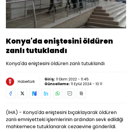
Yüklendi
:
81.56%
Sesi
Oynatma
Aç
Hızı
Konya'da eniştesini öldüren
zanlı tutuklandı
Konya'da eniştesini öldüren zanlı tutuklandı
Giriş:
11 Ekim 2022 - 11:45
Habertürk
Güncelleme:
11 Eylül 2024 - 10:11
(İHA) - Konya'da eniştesini bıçaklayarak öldüren
zanlı emniyetteki işlemlerinin ardından sevk edildiği
mahkemece tutuklanarak cezaevine gönderildi.