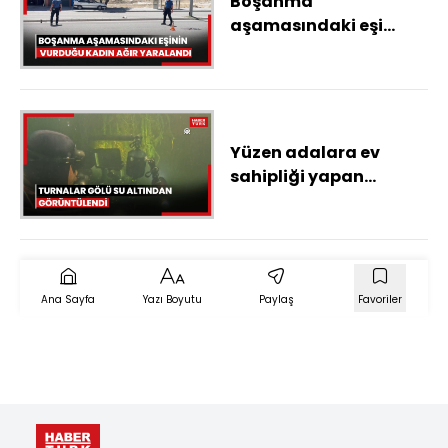
Boşanma
aşamasındaki eşi
tarafından silahla
vurulan kadın ağır
yaralandı
Yüzen adalara ev
sahipliği yapan
Turnalar Gölü su
altından görüntülendi
Ana Sayfa
Yazı Boyutu
Paylaş
Favoriler