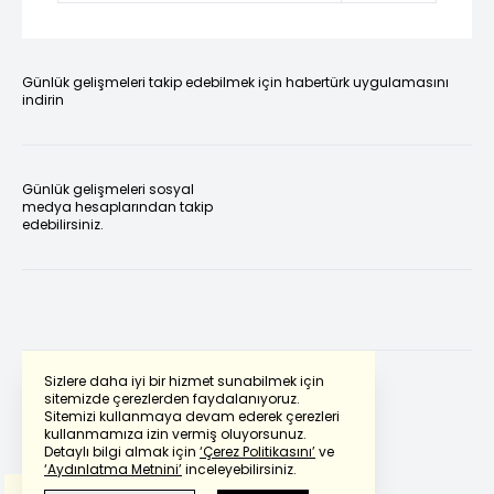
Günlük gelişmeleri takip edebilmek için habertürk uygulamasını
indirin
Günlük gelişmeleri sosyal
medya hesaplarından takip
edebilirsiniz.
Sizlere daha iyi bir hizmet sunabilmek için
sitemizde çerezlerden faydalanıyoruz.
Sitemizi kullanmaya devam ederek çerezleri
Powered by
Translate
kullanmamıza izin vermiş oluyorsunuz.
Detaylı bilgi almak için
‘Çerez Politikasını’
ve
‘Aydınlatma Metnini’
inceleyebilirsiniz.
Bu çeviride
Google Translete
kullanılmıştır.