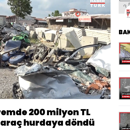
BA
Oynatma
1080
Hızı
emde 200 milyon TL
 araç hurdaya döndü