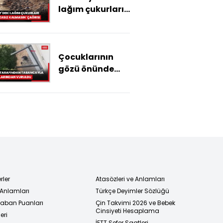
lağım çukurları
için 'cezasız
kalmasın'
çağrısı
Çocuklarının
gözü önünde
eski eşi
tarafından
tabancayla
bacaklarından
vuruldu
rler
Atasözleri ve Anlamları
 Anlamları
Türkçe Deyimler Sözlüğü
 Taban Puanları
Çin Takvimi 2026 ve Bebek
Cinsiyeti Hesaplama
eri
İETT Sefer Saatleri