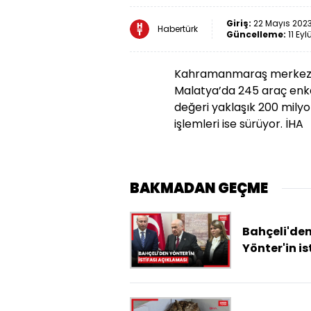
Giriş:
22 Mayıs 2023
Habertürk
Güncelleme:
11 Eyl
Kahramanmaraş merkezli
Malatya’da 245 araç enka
değeri yaklaşık 200 milyo
işlemleri ise sürüyor. İHA
BAKMADAN GEÇME
Bahçeli'de
Yönter'in is
açıklaması
Küskünlüğ
dayalı deği