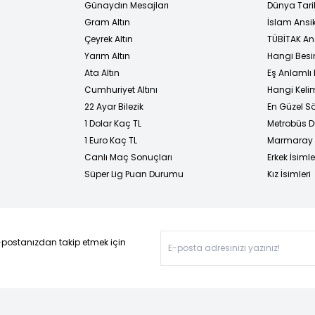
Günaydın Mesajları
Dünya Tarih
Gram Altın
İslam Ansi
Çeyrek Altın
TÜBİTAK An
Yarım Altın
Hangi Besi
Ata Altın
Eş Anlamlı 
Cumhuriyet Altını
Hangi Kelim
22 Ayar Bilezik
En Güzel Sö
1 Dolar Kaç TL
Metrobüs D
1 Euro Kaç TL
Marmaray D
Canlı Maç Sonuçları
Erkek İsimle
Süper Lig Puan Durumu
Kız İsimleri
-postanızdan takip etmek için