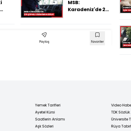
istenen ceza belli
i
MSB:
oldu
Karadeniz'de 275
hak
şüpheli cisim
aşama
imha edildi
ı
Paylaş
Favoriler
Yemek Tarifleri
Video Habe
Ayetel Kürsi
TDK Sözlük
i
Saatlerin Anlamı
Üniversite
Aşk Sözleri
Rüya Tabirl