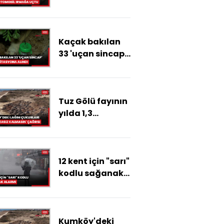
çıkan otomobil
ırmağa uçtu
Kaçak bakılan
33 'uçan sincap'
rehabilitasyona
alındı
Tuz Gölü fayının
yılda 1,3
milimetre dikey
hareket ettiği, İç
Anadolu'nun da
12 kent için "sarı"
genişlediği
kodlu sağanak
ortaya çıktı
alarmı
Kumköy'deki