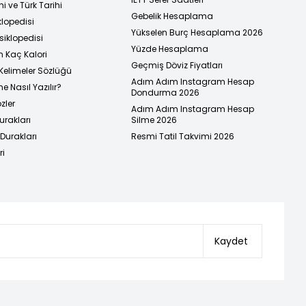
i ve Türk Tarihi
Gebelik Hesaplama
klopedisi
Yükselen Burç Hesaplama 2026
siklopedisi
Yüzde Hesaplama
n Kaç Kalori
Geçmiş Döviz Fiyatları
Kelimeler Sözlüğü
Adım Adım Instagram Hesap
e Nasıl Yazılır?
Dondurma 2026
zler
Adım Adım Instagram Hesap
urakları
Silme 2026
urakları
Resmi Tatil Takvimi 2026
ri
Kaydet