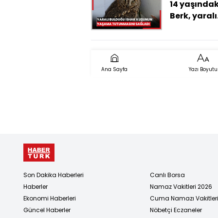
14 yaşındak
Berk, yaralı
bulduğu İs
kuşunun y
tutunmasın
sağladı
Ana Sayfa
Yazı Boyutu
Son Dakika Haberleri
Canlı Borsa
Haberler
Namaz Vakitleri 2026
Ekonomi Haberleri
Cuma Namazı Vakitler
Güncel Haberler
Nöbetçi Eczaneler