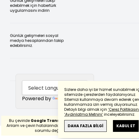
Günlük gelişmeleri takip
edebilmek için habertürk
uygulamasını indirin
Günlük gelişmeleri sosyal
medya hesaplarından takip
edebilirsiniz.
Sizlere daha iyi bir hizmet sunabilmek i
sitemizde çerezlerden faydalanıyoruz.
Powered by
Translate
Sitemizi kullanmaya devam ederek çere
kullanmamıza izin vermiş oluyorsunuz.
Detaylı bilgi almak için
‘Çerez Politikasını
‘Aydınlatma Metnini’
inceleyebilirsiniz.
Bu çeviride
Google Translete
kullanılmıştır.
Anlam ve çeviri hatalarından
haberturk.com
DAHA FAZLA BİLGİ
KABUL ET
sorumlu değildir.