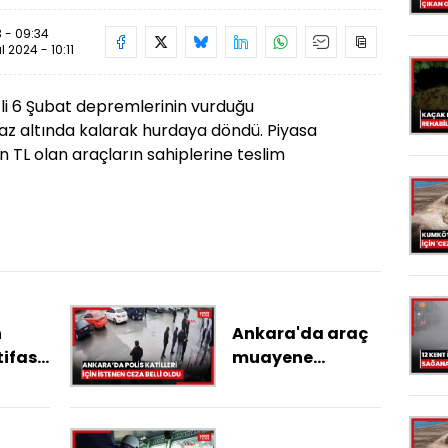
 - 09:34
ül 2024 - 10:11
 6 Şubat depremlerinin vurduğu
z altında kalarak hurdaya döndü. Piyasa
n TL olan araçların sahiplerine teslim
n
Ankara'da araç
tifası
muayene
:
istasyonunda
e
öldürülen polis
l
katilleri için