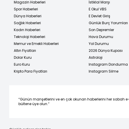
Magazin Haberleri
İstiklal Marşı
Spor Haberleri
E Okul VBS
Dünya Haberleri
E Devlet Giriş
Sağlık Haberleri
Günlük Burç Yorumları
Kadın Haberleri
Son Depremler
Teknoloji Haberleri
Hava Durumu
Memur ve Emekli Haberleri
Yol Durumu
Altın Fiyatları
2026 Dünya Kupası
Dolar Kuru
Astroloji
Euro Kuru
Instagram Dondurma
Kripto Para Fiyatları
Instagram Silme
“Günün manşetlerini ve en çok okunan haberlerini her sabah e
bültene üye olun.”