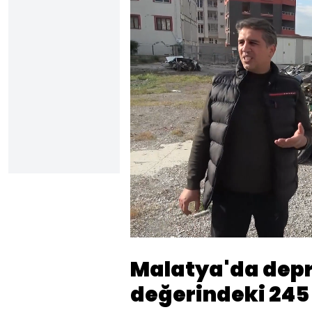
Yüklendi
:
14.87%
Sesi
Aç
Malatya'da depr
değerindeki 245