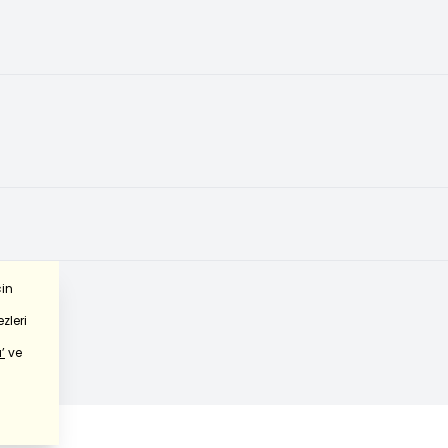
çin
zleri
’
ve