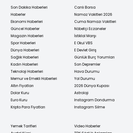
Son Dakika Haberleri
Canlı Borsa
Haberler
Namaz Vakitleri 2026
Ekonomi Haberleri
Cuma Namazı Vakitleri
Güncel Haberler
Nöbetçi Eczaneler
Magazin Haberleri
İstiklal Marşı
Spor Haberleri
E Okul VBS
Dünya Haberleri
E Devlet Giriş
Sağlık Haberleri
Günlük Burç Yorumları
Kadın Haberleri
Son Depremler
Teknoloji Haberleri
Hava Durumu
Memur ve Emekli Haberleri
Yol Durumu
Altın Fiyatları
2026 Dünya Kupası
Dolar Kuru
Astroloji
Euro Kuru
Instagram Dondurma
Kripto Para Fiyatları
Instagram Silme
Yemek Tarifleri
Video Haberler