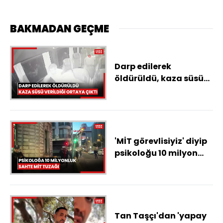
BAKMADAN GEÇME
Darp edilerek
öldürüldü, kaza süsü
verildiği ortaya çıktı
'MİT görevlisiyiz' diyip
psikoloğu 10 milyon
lira dolandıran
şüpheliler denetimde
yakalandı
Tan Taşçı'dan 'yapay