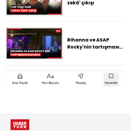
zekâ' çıkışı
Rihanna ve ASAP
Rocky'nin tartışması
dudak okuyucuların
radarında
Ana Sayfa
Yazı Boyutu
Paylaş
Favoriler