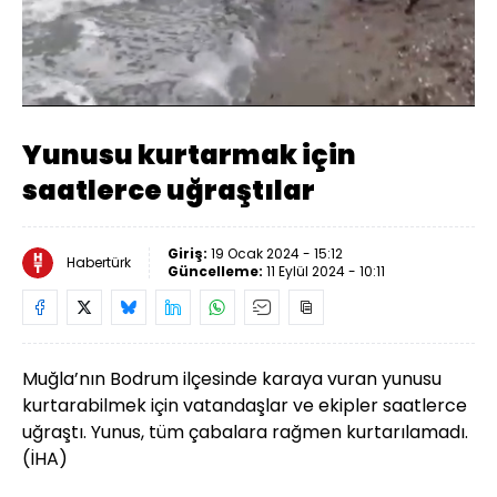
Yüklendi
:
70.12%
Sesi
Oynatma
Aç
Hızı
Yunusu kurtarmak için
saatlerce uğraştılar
Giriş:
19 Ocak 2024 - 15:12
Habertürk
Güncelleme:
11 Eylül 2024 - 10:11
Muğla’nın Bodrum ilçesinde karaya vuran yunusu
kurtarabilmek için vatandaşlar ve ekipler saatlerce
uğraştı. Yunus, tüm çabalara rağmen kurtarılamadı.
(İHA)