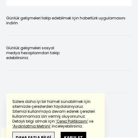
Günlük gelişmeleri takip edebilmek için habertürk uygulamasını
indirin
Günlük gelişmeleri sosyal
medya hesaplarından takip
edebilirsiniz.
Sizlere daha iyi bir hizmet sunabilmek için
sitemizde çerezlerden faydalanıyoruz.
Sitemizi kullanmaya devam ederek çerezleri
Powered by
Translate
kullanmamıza izin vermiş oluyorsunuz.
Detaylı bilgi almak için
‘Çerez Politikasını’
ve
‘Aydınlatma Metnini’
inceleyebilirsiniz.
Bu çeviride
Google Translete
kullanılmıştır.
Anlam ve çeviri hatalarından
haberturk.com
DAHA FAZLA BİLGİ
KABUL ET