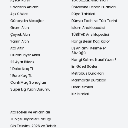
Ayetel Kürsi
TDK Sözlük Anlamları
Saatlerin Anlamı
Üniversite Taban Puanları
Aşk Sözleri
Rüya Tabirleri
Günaydın Mesajları
Dünya Tarihi ve Türk Tarihi
Gram Altın
İslam Ansiklopedisi
Çeyrek Altın
TÜBİTAK Ansiklopedisi
Yarım Altın
Hangi Besin Kaç Kalori
Ata Altın
Eş Anlamlı Kelimeler
Sözlüğü
Cumhuriyet Altını
Hangi Kelime Nasıl Yazılır?
22 Ayar Bilezik
En Güzel Sözler
1 Dolar Kaç TL
Metrobüs Durakları
1 Euro Kaç TL
Marmaray Durakları
Canlı Maç Sonuçları
Erkek İsimleri
Süper Lig Puan Durumu
Kız İsimleri
Atasözleri ve Anlamları
Türkçe Deyimler Sözlüğü
Çin Takvimi 2026 ve Bebek