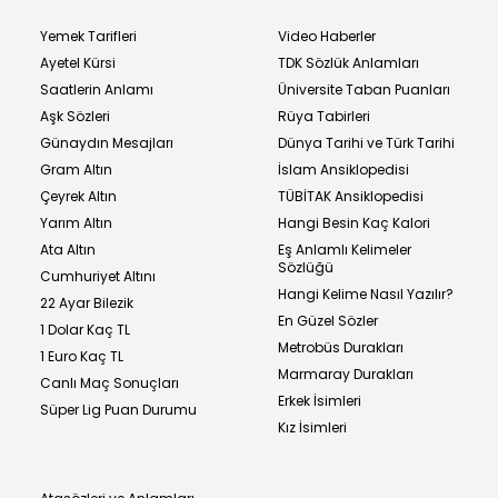
Yemek Tarifleri
Video Haberler
Ayetel Kürsi
TDK Sözlük Anlamları
Saatlerin Anlamı
Üniversite Taban Puanları
Aşk Sözleri
Rüya Tabirleri
Günaydın Mesajları
Dünya Tarihi ve Türk Tarihi
Gram Altın
İslam Ansiklopedisi
Çeyrek Altın
TÜBİTAK Ansiklopedisi
Yarım Altın
Hangi Besin Kaç Kalori
Ata Altın
Eş Anlamlı Kelimeler
Sözlüğü
Cumhuriyet Altını
Hangi Kelime Nasıl Yazılır?
22 Ayar Bilezik
En Güzel Sözler
1 Dolar Kaç TL
Metrobüs Durakları
1 Euro Kaç TL
Marmaray Durakları
Canlı Maç Sonuçları
Erkek İsimleri
Süper Lig Puan Durumu
Kız İsimleri