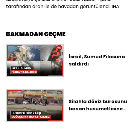
tarafından dron ile de havadan görüntülendi. İHA
BAKMADAN GEÇME
İsrail, Sumud Filosuna
saldırdı
Silahla döviz bürosunu
basan husumetlisine
karşı boğuşarak
hayatta kalmayı
başardı...O anlar