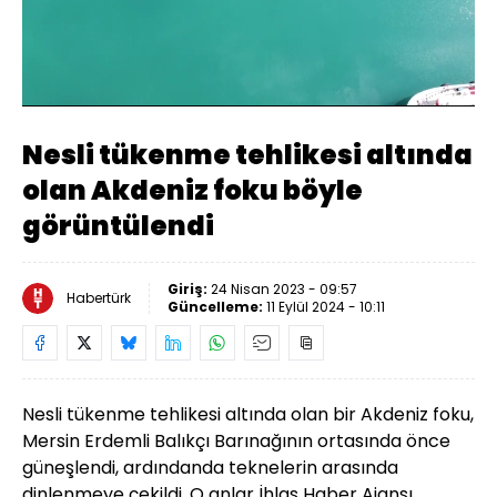
Yüklendi
:
16.90%
Sesi
Oynatma
480
Aç
Hızı
Nesli tükenme tehlikesi altında
olan Akdeniz foku böyle
görüntülendi
Giriş:
24 Nisan 2023 - 09:57
Habertürk
Güncelleme:
11 Eylül 2024 - 10:11
Nesli tükenme tehlikesi altında olan bir Akdeniz foku,
Mersin Erdemli Balıkçı Barınağının ortasında önce
güneşlendi, ardındanda teknelerin arasında
dinlenmeye çekildi. O anlar İhlas Haber Ajansı