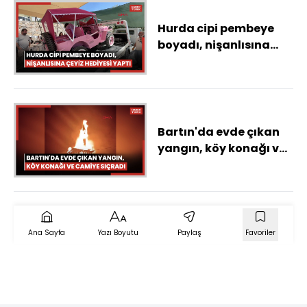
kamerada
Hurda cipi pembeye
boyadı, nişanlısına
çeyiz hediyesi yaptı
Bartın'da evde çıkan
yangın, köy konağı ve
camiye sıçradı
Ana Sayfa
Yazı Boyutu
Paylaş
Favoriler