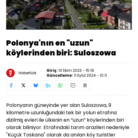
Yüklendi
:
14.50%
Sesi
Oynatma
480
Aç
Hızı
Polonya'nın en "uzun"
köylerinden biri: Suloszowa
Giriş:
10 Ekim 2023 - 15:19
Habertürk
Güncelleme:
11 Eylül 2024 - 10:11
Polonyanın güneyinde yer alan Suloszowa, 9
kilometre uzunluğundaki tek bir yolun etrafına
dizilmiş evleri ile ülkenin en “uzun” köylerinden biri
olarak biliniyor. Etrafındaki tarım arazileri nedeniyle
"Küçük
Toskana
" olarak da anılan köy turistler