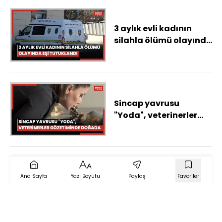
3 aylık evli kadının
silahla ölümü olayında
eşi tutuklandı
Sincap yavrusu
"Yoda", veterinerler
gözetiminde doğada
hayatta kalmayı
öğreniyor
Ana Sayfa
Yazı Boyutu
Paylaş
Favoriler