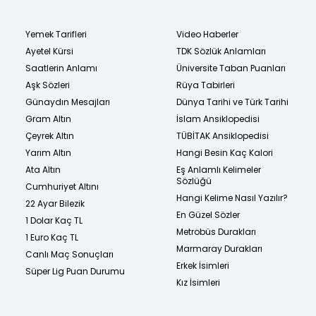
Yemek Tarifleri
Video Haberler
Ayetel Kürsi
TDK Sözlük Anlamları
Saatlerin Anlamı
Üniversite Taban Puanları
Aşk Sözleri
Rüya Tabirleri
Günaydın Mesajları
Dünya Tarihi ve Türk Tarihi
Gram Altın
İslam Ansiklopedisi
Çeyrek Altın
TÜBİTAK Ansiklopedisi
Yarım Altın
Hangi Besin Kaç Kalori
Ata Altın
Eş Anlamlı Kelimeler
Sözlüğü
Cumhuriyet Altını
Hangi Kelime Nasıl Yazılır?
22 Ayar Bilezik
En Güzel Sözler
1 Dolar Kaç TL
Metrobüs Durakları
1 Euro Kaç TL
Marmaray Durakları
Canlı Maç Sonuçları
Erkek İsimleri
Süper Lig Puan Durumu
Kız İsimleri