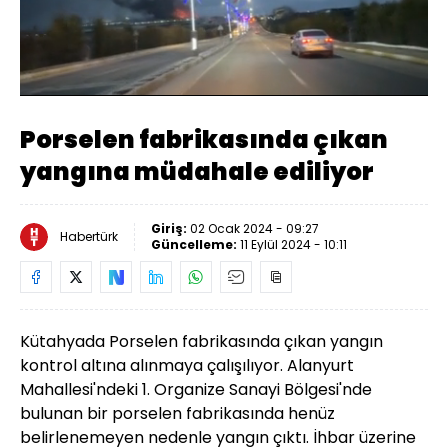
Yüklendi
:
61.22%
Sesi
Oynatma
Aç
Hızı
Porselen fabrikasında çıkan
yangına müdahale ediliyor
Giriş:
02 Ocak 2024 - 09:27
Habertürk
Güncelleme:
11 Eylül 2024 - 10:11
Kütahyada Porselen fabrikasında çıkan yangın
kontrol altına alınmaya çalışılıyor.
Alanyurt
Mahallesi'ndeki 1. Organize Sanayi Bölgesi'nde
bulunan bir porselen fabrikasında henüz
belirlenemeyen nedenle yangın çıktı.
İhbar üzerine