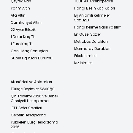
Çeyrek Altın
TÜBİTAK Ansiklopedisi
Yarım Altın
Hangi Besin Kaç Kalori
Ata Altın
Eş Anlamlı Kelimeler
Sözlüğü
Cumhuriyet Altını
Hangi Kelime Nasıl Yazılır?
22 Ayar Bilezik
En Güzel Sözler
1 Dolar Kaç TL
Metrobüs Durakları
1 Euro Kaç TL
Marmaray Durakları
Canlı Maç Sonuçları
Erkek İsimleri
Süper Lig Puan Durumu
Kız İsimleri
Atasözleri ve Anlamları
Türkçe Deyimler Sözlüğü
Çin Takvimi 2026 ve Bebek
Cinsiyeti Hesaplama
İETT Sefer Saatleri
Gebelik Hesaplama
Yükselen Burç Hesaplama
2026