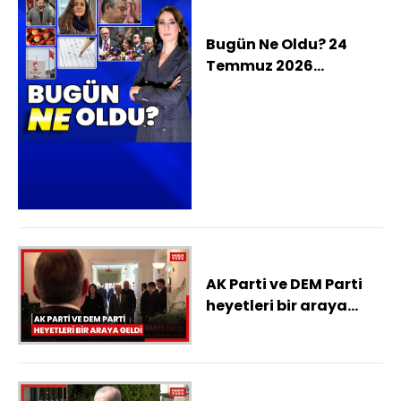
Bugün Ne Oldu? 24
Temmuz 2026
haberleri: CHP'de
Özgür Özel dahil 91
vekil istifa etti; Yeni
Parti kuruldu, Meclis'te
sandalye sayısı
değişti, Sert düzeltme
vatandaşı altından
soğuttu
AK Parti ve DEM Parti
heyetleri bir araya
geldi