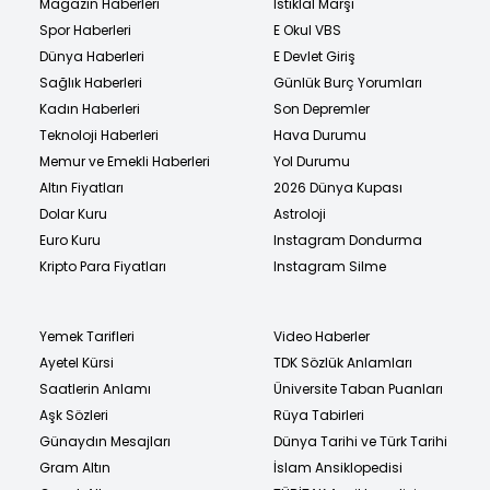
Magazin Haberleri
İstiklal Marşı
Spor Haberleri
E Okul VBS
Dünya Haberleri
E Devlet Giriş
Sağlık Haberleri
Günlük Burç Yorumları
Kadın Haberleri
Son Depremler
Teknoloji Haberleri
Hava Durumu
Memur ve Emekli Haberleri
Yol Durumu
Altın Fiyatları
2026 Dünya Kupası
Dolar Kuru
Astroloji
Euro Kuru
Instagram Dondurma
Kripto Para Fiyatları
Instagram Silme
Yemek Tarifleri
Video Haberler
Ayetel Kürsi
TDK Sözlük Anlamları
Saatlerin Anlamı
Üniversite Taban Puanları
Aşk Sözleri
Rüya Tabirleri
Günaydın Mesajları
Dünya Tarihi ve Türk Tarihi
Gram Altın
İslam Ansiklopedisi