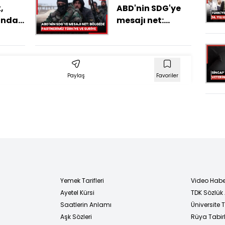
,
ABD'nin SDG'ye
ında
mesajı net:
Bölgede
partnerimiz
Türkiye ve Suriye
Paylaş
Favoriler
Yemek Tarifleri
Video Habe
Ayetel Kürsi
TDK Sözlük
i
Saatlerin Anlamı
Üniversite
Aşk Sözleri
Rüya Tabirl