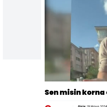
Yüklendi
:
17.61%
Sesi
Aç
Sen misin korna 
Giriş:
19 Mayıs 2024