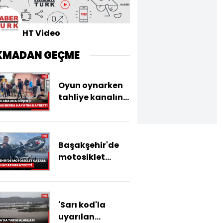
HT Video
KMADAN GEÇME
Oyun oynarken
tahliye kanalına
düşen 3
yaşındaki Berra
hayatını
Başakşehir'de
kaybetti
motosiklet
kazası: Sürücü
hayatını
kaybetti
'Sarı kod'la
uyarılan