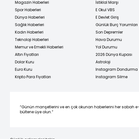
Magazin Haberleri
İstiklal Marşı
Spor Haberleri
E Okul VBS
Dünya Haberleri
E Devlet Giriş
Sağlık Haberleri
Günlük Burç Yorumları
Kadın Haberleri
Son Depremler
Teknoloji Haberleri
Hava Durumu
Memur ve Emekli Haberleri
Yol Durumu
Altın Fiyatları
2026 Dünya Kupası
Dolar Kuru
Astroloji
Euro Kuru
Instagram Dondurma
Kripto Para Fiyatları
Instagram Silme
“Günün manşetlerini ve en çok okunan haberlerini her sabah e
bültene üye olun.”