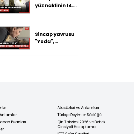
yüz naklinin 14.
yılı kutlandı
Sincap yavrusu
"Yoda",
veterinerler
gözetiminde
doğada
hayatta
kalmayı
öğreniyor
rler
Atasözleri ve Anlamları
 Anlamları
Türkçe Deyimler Sözlüğü
 Taban Puanları
Çin Takvimi 2026 ve Bebek
Cinsiyeti Hesaplama
eri
İETT Sefer Saatleri