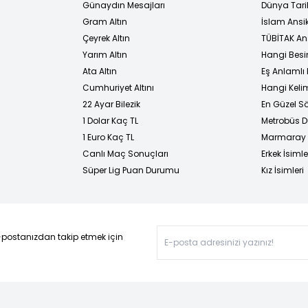
Günaydın Mesajları
Dünya Tarih
Gram Altın
İslam Ansi
Çeyrek Altın
TÜBİTAK An
Yarım Altın
Hangi Besi
Ata Altın
Eş Anlamlı 
Cumhuriyet Altını
Hangi Kelim
22 Ayar Bilezik
En Güzel Sö
1 Dolar Kaç TL
Metrobüs D
1 Euro Kaç TL
Marmaray D
Canlı Maç Sonuçları
Erkek İsimle
Süper Lig Puan Durumu
Kız İsimleri
-postanızdan takip etmek için