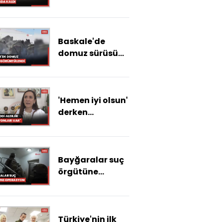
Antalya'da
tarım alanları su
altında kaldı
Baskale'de
domuz sürüsü
görüntülendi
'Hemen iyi olsun'
derken
influenzaya
karşı yenik
düşmeyin
Bayğaralar suç
örgütüne
operasyon; 15
şüpheli
yakalandı
Türkiye'nin ilk