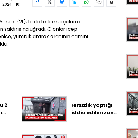
ül 2024 - 10:11
enice (21), trafikte korna çalarak
n saldırısına uğradı. O onları cep
Yenice, yumruk atarak aracının camını
ldu.
u 2
Hırsızlık yaptığı
ı
iddia edilen zanlı
İstanbulda
bazanın altında
yakalandı