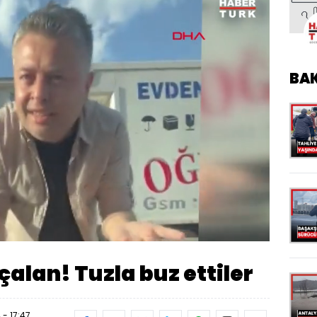
BA
Oynatma
Hızı
çalan! Tuzla buz ettiler
 - 17:47