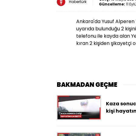
Habertürk
Güncelleme:
11 Eyl
Ankara'da Yusuf Alperen Y
uyarıda bulunduğu 2 kişini
telefonu ile kayda alan 
kıran 2 kişiden şikayetçi o
BAKMADAN GEÇME
Kaza sonuc
kişi hayatın
kaybetti