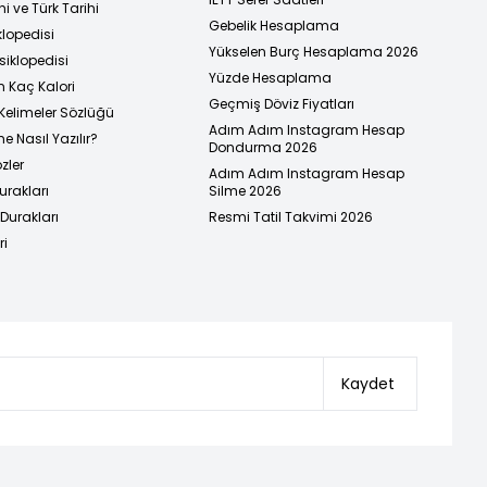
i ve Türk Tarihi
Gebelik Hesaplama
klopedisi
Yükselen Burç Hesaplama 2026
siklopedisi
Yüzde Hesaplama
n Kaç Kalori
Geçmiş Döviz Fiyatları
Kelimeler Sözlüğü
Adım Adım Instagram Hesap
e Nasıl Yazılır?
Dondurma 2026
zler
Adım Adım Instagram Hesap
urakları
Silme 2026
urakları
Resmi Tatil Takvimi 2026
ri
Kaydet