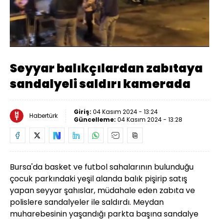
Yüklendi
:
18.19%
Sesi
Oynatma
Aç
Hızı
Seyyar balıkçılardan zabıtaya
sandalyeli saldırı kamerada
Giriş:
04 Kasım 2024 - 13:24
Habertürk
Güncelleme:
04 Kasım 2024 - 13:28
Bursa'da basket ve futbol sahalarının bulunduğu
çocuk parkındaki yeşil alanda balık pişirip satış
yapan seyyar şahıslar, müdahale eden zabıta ve
polislere sandalyeler ile saldırdı. Meydan
muharebesinin yaşandığı parkta başına sandalye