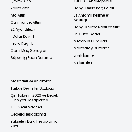
Çeyrek Altın
TÜBİTAK Ansiklopedisi
Yarım Altın
Hangi Besin Kaç Kalori
Ata Altın
Eş Anlamlı Kelimeler
Sözlüğü
Cumhuriyet Altını
Hangi Kelime Nasıl Yazılır?
22 Ayar Bilezik
En Güzel Sözler
1 Dolar Kaç TL
Metrobüs Durakları
1 Euro Kaç TL
Marmaray Durakları
Canlı Maç Sonuçları
Erkek İsimleri
Süper Lig Puan Durumu
Kız İsimleri
Atasözleri ve Anlamları
Türkçe Deyimler Sözlüğü
Çin Takvimi 2026 ve Bebek
Cinsiyeti Hesaplama
İETT Sefer Saatleri
Gebelik Hesaplama
Yükselen Burç Hesaplama
2026