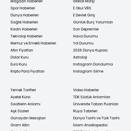
Magazin Haberleri
İstiklal Marşı
Spor Haberleri
E Okul VBS
Dünya Haberleri
E Devlet Giriş
Sağlık Haberleri
Günlük Burç Yorumları
Kadın Haberleri
Son Depremler
Teknoloji Haberleri
Hava Durumu
Memur ve Emekli Haberleri
Yol Durumu
Altın Fiyatları
2026 Dünya Kupası
Dolar Kuru
Astroloji
Euro Kuru
Instagram Dondurma
Kripto Para Fiyatları
Instagram Silme
Yemek Tarifleri
Video Haberler
Ayetel Kürsi
TDK Sözlük Anlamları
Saatlerin Anlamı
Üniversite Taban Puanları
Aşk Sözleri
Rüya Tabirleri
Günaydın Mesajları
Dünya Tarihi ve Türk Tarihi
Gram Altın
İslam Ansiklopedisi