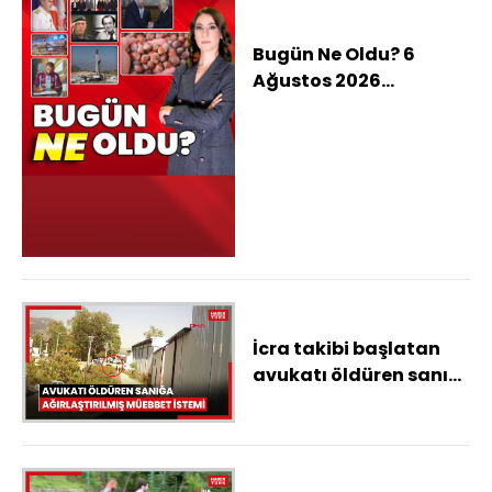
Bugün Ne Oldu? 6
Ağustos 2026
haberleri: Bakan
Gürlek, Behçet Oktay
ve Uğur Mumcu'nun
aileleriyle görüştü,
TMO yeni fındık alım
fiyatlarını açıkladı,
Gabar'da rekor petrol
üretimi, İşte güneşin
en ayrıntılı görüntüsü
İcra takibi başlatan
avukatı öldüren sanık
için ağırlaştırılmış
müebbet istemi