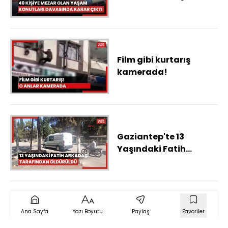
Konutları davasında
karar çıktı
Film gibi kurtarış
kamerada!
Gaziantep'te 13
Yaşındaki Fatih
Arkadaşı Tarafından
Öldürüldü
Ana Sayfa
Yazı Boyutu
Paylaş
Favoriler