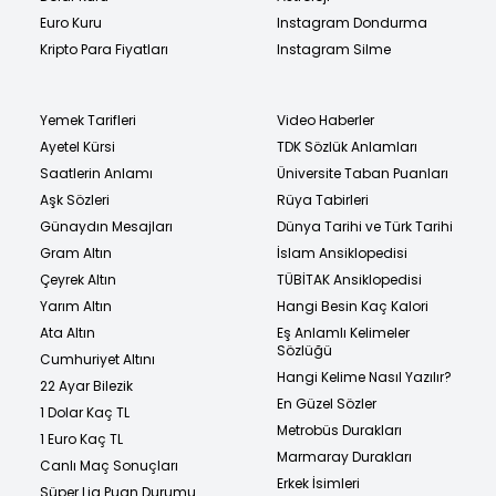
Euro Kuru
Instagram Dondurma
Kripto Para Fiyatları
Instagram Silme
Yemek Tarifleri
Video Haberler
Ayetel Kürsi
TDK Sözlük Anlamları
Saatlerin Anlamı
Üniversite Taban Puanları
Aşk Sözleri
Rüya Tabirleri
Günaydın Mesajları
Dünya Tarihi ve Türk Tarihi
Gram Altın
İslam Ansiklopedisi
Çeyrek Altın
TÜBİTAK Ansiklopedisi
Yarım Altın
Hangi Besin Kaç Kalori
Ata Altın
Eş Anlamlı Kelimeler
Sözlüğü
Cumhuriyet Altını
Hangi Kelime Nasıl Yazılır?
22 Ayar Bilezik
En Güzel Sözler
1 Dolar Kaç TL
Metrobüs Durakları
1 Euro Kaç TL
Marmaray Durakları
Canlı Maç Sonuçları
Erkek İsimleri
Süper Lig Puan Durumu