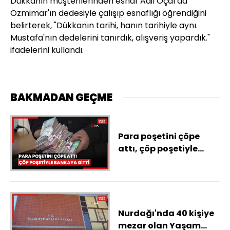
Dükkanın müşterilerinden esnaf Adil Öçal da
Özmimar'ın dedesiyle çalışıp esnaflığı öğrendiğini
belirterek, "Dükkanın tarihi, hanın tarihiyle aynı.
Mustafa'nın dedelerini tanırdık, alışveriş yapardık."
ifadelerini kullandı.
BAKMADAN GEÇME
Para poşetini çöpe
attı, çöp poşetiyle
bankaya gitti
Nurdağı'nda 40 kişiye
mezar olan Yaşam