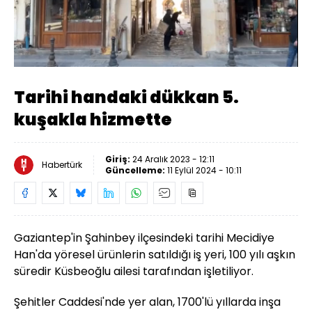
Yüklendi
:
20.84%
Sesi
Oynatma
Aç
Hızı
Tarihi handaki dükkan 5.
kuşakla hizmette
Giriş:
24 Aralık 2023 - 12:11
Habertürk
Güncelleme:
11 Eylül 2024 - 10:11
Gaziantep'in Şahinbey ilçesindeki tarihi Mecidiye
Han'da yöresel ürünlerin satıldığı iş yeri, 100 yılı aşkın
süredir Küsbeoğlu ailesi tarafından işletiliyor.
Şehitler Caddesi'nde yer alan, 1700'lü yıllarda inşa