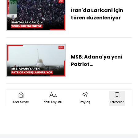
İran'da Laricani için
tören düzenleniyor
MSB: Adana'ya yeni
Patriot
konuşlandırılıyor
Ana Sayfa
Yazı Boyutu
Paylaş
Favoriler