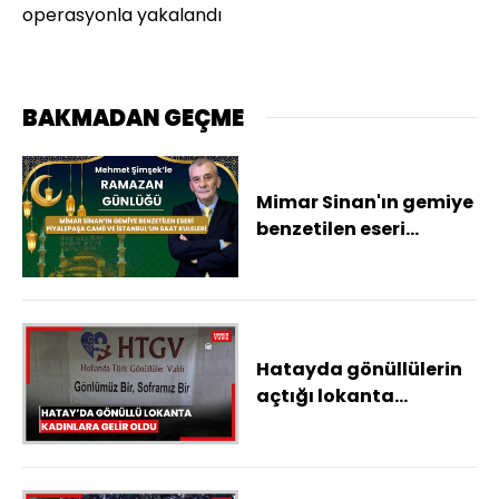
operasyonla yakalandı
BAKMADAN GEÇME
Mimar Sinan'ın gemiye
benzetilen eseri
Piyalepaşa Camii ve
İstanbul'un saat
kuleleri
Hatayda gönüllülerin
açtığı lokanta
depremzede kadınlara
gelir kaynağı oldu