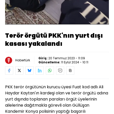
Yüklendi
:
100.00%
Sesi
Oynatma
480
Aç
Hızı
Terör örgütü PKK'nın yurt dışı
kasası yakalandı
Giriş:
20 Temmuz 2023 - 11:09
Habertürk
Güncelleme:
11 Eylül 2024 - 10:11
PKK terör örgütünün kurucu üyesi Fuat kod adlı Ali
Haydar Kaytan'ın kardeşi olan ve terör örgütü adına
yurt dışında toplanan paraları örgüt üyelerinin
ailelerine dağıtmakla görevli olan Güllüşan
Kandemir Konya polisinin yaptığı başarılı