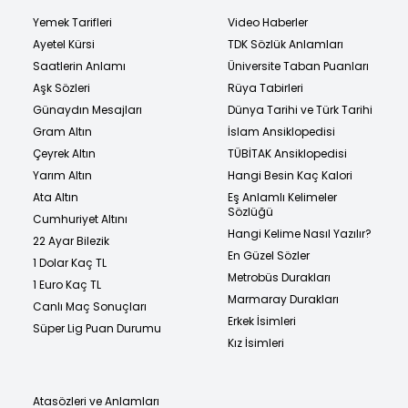
Yemek Tarifleri
Video Haberler
Ayetel Kürsi
TDK Sözlük Anlamları
Saatlerin Anlamı
Üniversite Taban Puanları
Aşk Sözleri
Rüya Tabirleri
Günaydın Mesajları
Dünya Tarihi ve Türk Tarihi
Gram Altın
İslam Ansiklopedisi
Çeyrek Altın
TÜBİTAK Ansiklopedisi
Yarım Altın
Hangi Besin Kaç Kalori
Ata Altın
Eş Anlamlı Kelimeler
Sözlüğü
Cumhuriyet Altını
Hangi Kelime Nasıl Yazılır?
22 Ayar Bilezik
En Güzel Sözler
1 Dolar Kaç TL
Metrobüs Durakları
1 Euro Kaç TL
Marmaray Durakları
Canlı Maç Sonuçları
Erkek İsimleri
Süper Lig Puan Durumu
Kız İsimleri
Atasözleri ve Anlamları