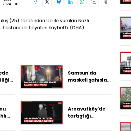
ül 2024 - 10:11
uş (25) tarafından Uzi ile vurulan Nazlı
ü hastanede hayatını kaybetti. (DHA)
rede
Samsun'da
iliği
maskeli şahıslar,
iki kardeşe silahlı
ceza.
saldırı düzenledi:
1 ölü, 1 yaralı
nu
Arnavutköy'de
hlı
tartıştığı
kardeşini silahla
enç
öldürdü