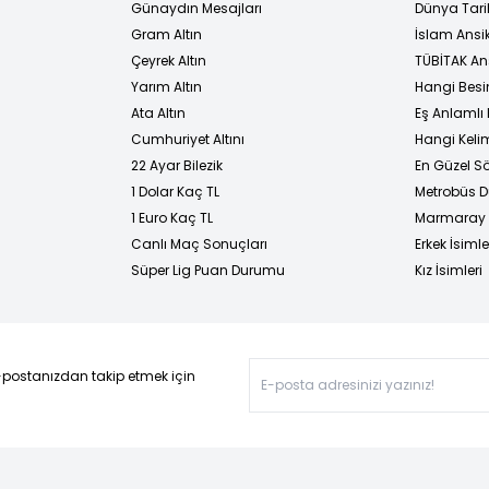
Günaydın Mesajları
Dünya Tarih
Gram Altın
İslam Ansi
Çeyrek Altın
TÜBİTAK An
Yarım Altın
Hangi Besi
Ata Altın
Eş Anlamlı 
Cumhuriyet Altını
Hangi Kelim
22 Ayar Bilezik
En Güzel Sö
1 Dolar Kaç TL
Metrobüs D
1 Euro Kaç TL
Marmaray D
Canlı Maç Sonuçları
Erkek İsimle
Süper Lig Puan Durumu
Kız İsimleri
-postanızdan takip etmek için