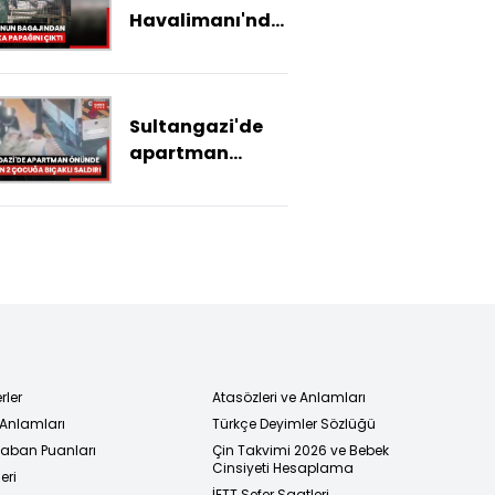
Havalimanı'nda
2 yolcunun
bagajından 20
Afrika papağını
Sultangazi'de
çıktı
apartman
önünde
bekleyen 2
çocuğa bıçaklı
saldırı: 5 şüpheli
yakalandı
rler
Atasözleri ve Anlamları
 Anlamları
Türkçe Deyimler Sözlüğü
 Taban Puanları
Çin Takvimi 2026 ve Bebek
Cinsiyeti Hesaplama
eri
İETT Sefer Saatleri