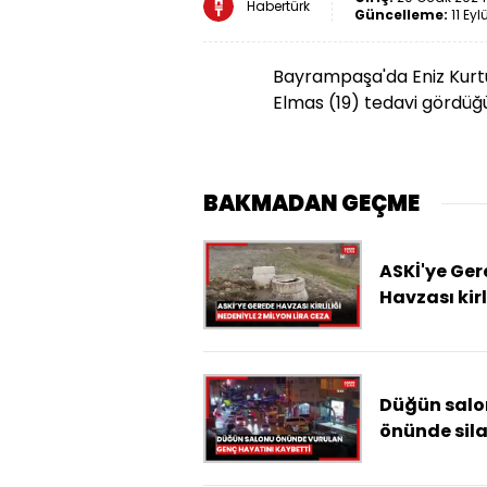
Habertürk
Güncelleme:
11 Eyl
Bayrampaşa'da Eniz Kurtul
Elmas (19) tedavi gördüğ
BAKMADAN GEÇME
ASKİ'ye Ge
Havzası kirl
nedeniyle 2
milyon lira 
Düğün salo
önünde sila
saldırıya
uğrayan g