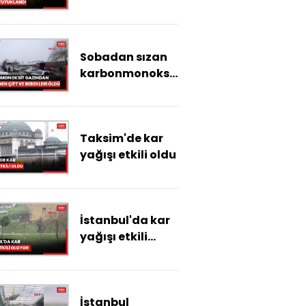
6 zanlı
tutuklandı
Sobadan sızan
karbonmonoksit
gazından
zehirlenen anne,
baba ve 8 aylık
Taksim'de kar
bebekleri öldü
yağışı etkili oldu
İstanbul'da kar
yağışı etkili
oluyor
İstanbul