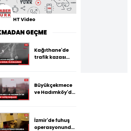
HT Video
KMADAN GEÇME
Kağıthane'de
trafik kazası
geçiren kadın
hastaneden
taburcu edildi;
Büyükçekmece
kızı evde ölü
ve Hadımköy'de
buldu
sulu kar yağışı
başladı
İzmir'de fuhuş
operasyonunda