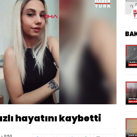
BA
Oynatma
Hızı
azlı hayatını kaybetti
- 11:53