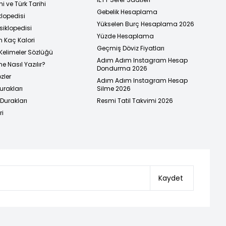
i ve Türk Tarihi
Gebelik Hesaplama
klopedisi
Yükselen Burç Hesaplama 2026
siklopedisi
Yüzde Hesaplama
n Kaç Kalori
Geçmiş Döviz Fiyatları
Kelimeler Sözlüğü
Adım Adım Instagram Hesap
e Nasıl Yazılır?
Dondurma 2026
zler
Adım Adım Instagram Hesap
urakları
Silme 2026
urakları
Resmi Tatil Takvimi 2026
ri
Kaydet