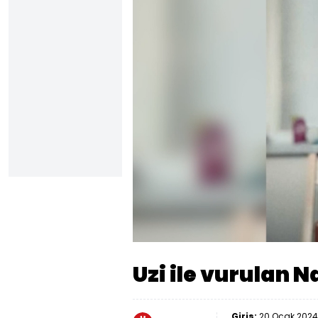
Yüklendi
:
10.08%
Sesi
Aç
Uzi ile vurulan N
Giriş:
20 Ocak 2024 