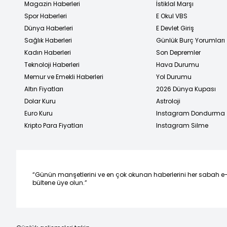
Magazin Haberleri
İstiklal Marşı
Spor Haberleri
E Okul VBS
Dünya Haberleri
E Devlet Giriş
Sağlık Haberleri
Günlük Burç Yorumları
Kadın Haberleri
Son Depremler
Teknoloji Haberleri
Hava Durumu
Memur ve Emekli Haberleri
Yol Durumu
Altın Fiyatları
2026 Dünya Kupası
Dolar Kuru
Astroloji
Euro Kuru
Instagram Dondurma
Kripto Para Fiyatları
Instagram Silme
“Günün manşetlerini ve en çok okunan haberlerini her sabah e
bültene üye olun.”