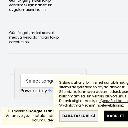
Günlük gelişmeleri takip
edebilmek için habertürk
uygulamasını indirin
Günlük gelişmeleri sosyal
medya hesaplarından takip
edebilirsiniz.
Sizlere daha iyi bir hizmet sunabilmek i
sitemizde çerezlerden faydalanıyoruz.
Powered by
Translate
Sitemizi kullanmaya devam ederek çere
kullanmamıza izin vermiş oluyorsunuz.
Detaylı bilgi almak için
‘Çerez Politikasını
‘Aydınlatma Metnini’
inceleyebilirsiniz.
Bu çeviride
Google Translete
kullanılmıştır.
Anlam ve çeviri hatalarından
haberturk.com
DAHA FAZLA BİLGİ
KABUL ET
sorumlu değildir.