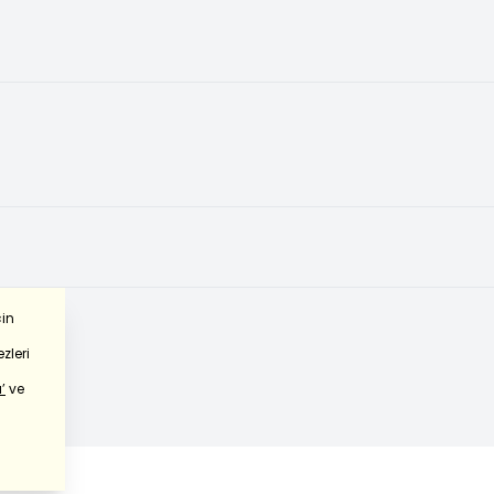
çin
zleri
’
ve