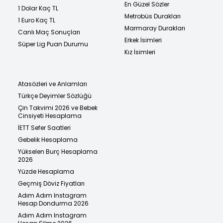
En Güzel Sözler
1 Dolar Kaç TL
Metrobüs Durakları
1 Euro Kaç TL
Marmaray Durakları
Canlı Maç Sonuçları
Erkek İsimleri
Süper Lig Puan Durumu
Kız İsimleri
Atasözleri ve Anlamları
Türkçe Deyimler Sözlüğü
Çin Takvimi 2026 ve Bebek
Cinsiyeti Hesaplama
İETT Sefer Saatleri
Gebelik Hesaplama
Yükselen Burç Hesaplama
2026
Yüzde Hesaplama
Geçmiş Döviz Fiyatları
Adım Adım Instagram
Hesap Dondurma 2026
Adım Adım Instagram