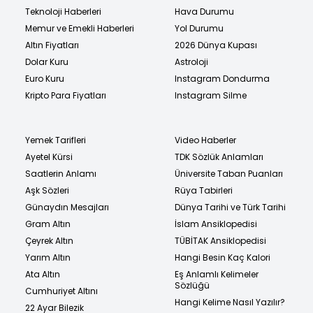
Teknoloji Haberleri
Hava Durumu
Memur ve Emekli Haberleri
Yol Durumu
Altın Fiyatları
2026 Dünya Kupası
Dolar Kuru
Astroloji
Euro Kuru
Instagram Dondurma
Kripto Para Fiyatları
Instagram Silme
Yemek Tarifleri
Video Haberler
Ayetel Kürsi
TDK Sözlük Anlamları
Saatlerin Anlamı
Üniversite Taban Puanları
Aşk Sözleri
Rüya Tabirleri
Günaydın Mesajları
Dünya Tarihi ve Türk Tarihi
Gram Altın
İslam Ansiklopedisi
Çeyrek Altın
TÜBİTAK Ansiklopedisi
Yarım Altın
Hangi Besin Kaç Kalori
Ata Altın
Eş Anlamlı Kelimeler
Sözlüğü
Cumhuriyet Altını
Hangi Kelime Nasıl Yazılır?
22 Ayar Bilezik