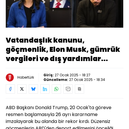
Yüklendi
:
3.94%
Sesi
Oynatma
Aç
Hızı
Vatandaşlık kanunu,
göçmenlik, Elon Musk, gümrük
vergileri ve dış yardımlar...
Giriş:
27 Ocak 2025 - 18:27
Habertürk
Güncelleme:
27 Ocak 2025 - 18:34
ABD Başkanı Donald Trump, 20 Ocak'ta göreve
resmen başlamasıyla 26 ayrı kararname
imzalayarak bu alanda bir rekor kırdı. Düzensiz
göçmenlerin ABD'den deport edilmesini önceliği