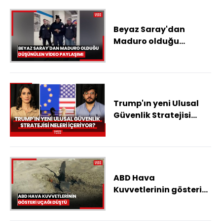
Beyaz Saray'dan
Maduro olduğu
düşünülen video
paylaşımı
Trump'ın yeni Ulusal
Güvenlik Stratejisi
neleri içeriyor? Avrupa
ile ipler neden kopma
noktasında?
ABD Hava
Kuvvetlerinin gösteri
uçağı düştü