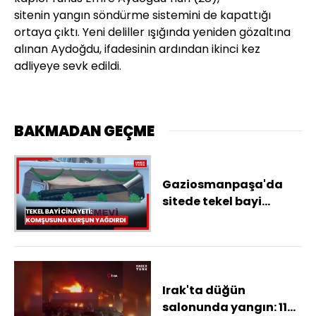
sitenin
yangın
söndürme sistemini de kapattığı
ortaya çıktı. Yeni deliller ışığında yeniden gözaltına
alınan Aydoğdu, ifadesinin ardından ikinci kez
adliyeye sevk edildi.
BAKMADAN GEÇME
Gaziosmanpaşa'da
sitede tekel bayi
cinayeti; komşusu
tarafından 8 yerinden
vurularak öldürüldü
Irak'ta düğün
salonunda yangın: 115