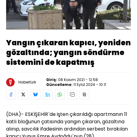
Yüklendi
:
19.00%
Sesi
Oynatma
Aç
Hızı
Yangın çıkaran kapıcı, yeniden
gözaltında; yangın söndürme
sistemini de kapatmış
Giriş:
08 Kasım 2021 - 12:58
Habertürk
Güncelleme:
11 Eylül 2024 - 10:11
(DHA)- ESKİŞEHİR´de işten çıkarıldığı apartmanın 11
katlı bloğunun çatısında
yangın
çıkaran
, gözaltına
alınıp, savcılık ifadesinin ardından serbest bırakılan
kapıcı Yunus Emre Aydoğdu´nun (28),