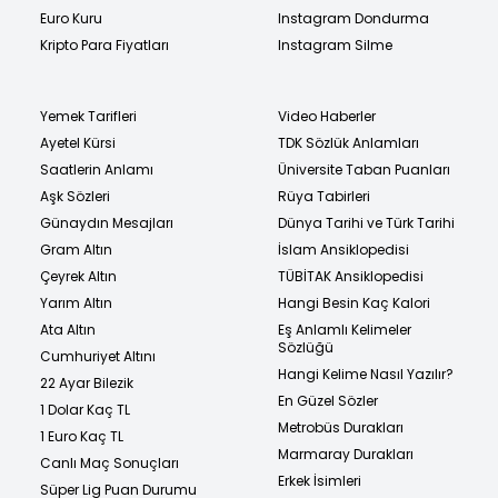
Euro Kuru
Instagram Dondurma
Kripto Para Fiyatları
Instagram Silme
Yemek Tarifleri
Video Haberler
Ayetel Kürsi
TDK Sözlük Anlamları
Saatlerin Anlamı
Üniversite Taban Puanları
Aşk Sözleri
Rüya Tabirleri
Günaydın Mesajları
Dünya Tarihi ve Türk Tarihi
Gram Altın
İslam Ansiklopedisi
Çeyrek Altın
TÜBİTAK Ansiklopedisi
Yarım Altın
Hangi Besin Kaç Kalori
Ata Altın
Eş Anlamlı Kelimeler
Sözlüğü
Cumhuriyet Altını
Hangi Kelime Nasıl Yazılır?
22 Ayar Bilezik
En Güzel Sözler
1 Dolar Kaç TL
Metrobüs Durakları
1 Euro Kaç TL
Marmaray Durakları
Canlı Maç Sonuçları
Erkek İsimleri
Süper Lig Puan Durumu