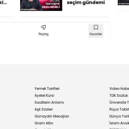
ki
seçim gündemi
eler?
Paylaş
Favoriler
Yemek Tarifleri
Video Habe
Ayetel Kürsi
TDK Sözlük
i
Saatlerin Anlamı
Üniversite
Aşk Sözleri
Rüya Tabirl
Günaydın Mesajları
Dünya Tarih
Gram Altın
İslam Ansi