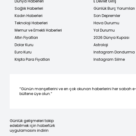
Dünya Haberleri
E Devlet Giriş
Sağlık Haberleri
Günlük Burç Yorumları
Kadın Haberleri
Son Depremler
Teknoloji Haberleri
Hava Durumu
Memur ve Emekli Haberleri
Yol Durumu
Altın Fiyatları
2026 Dünya Kupası
Dolar Kuru
Astroloji
Euro Kuru
Instagram Dondurma
Kripto Para Fiyatları
Instagram Silme
“Günün manşetlerini ve en çok okunan haberlerini her sabah e
bültene üye olun.”
Günlük gelişmeleri takip
edebilmek için habertürk
uygulamasını indirin