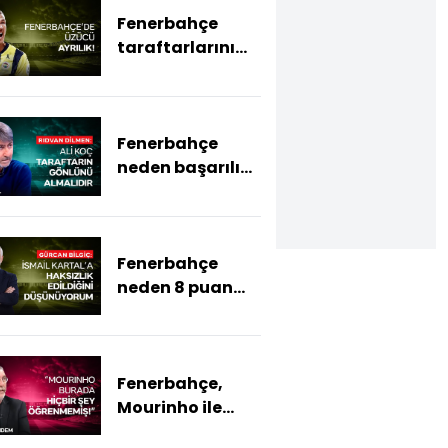
Fenerbahçe
taraftarlarını
yıkan ayrılık
Fenerbahçe
neden başarılı
olamıyor?
Fenerbahçe
neden 8 puan
geriye düştü?
Fenerbahçe,
Mourinho ile
devam edecek