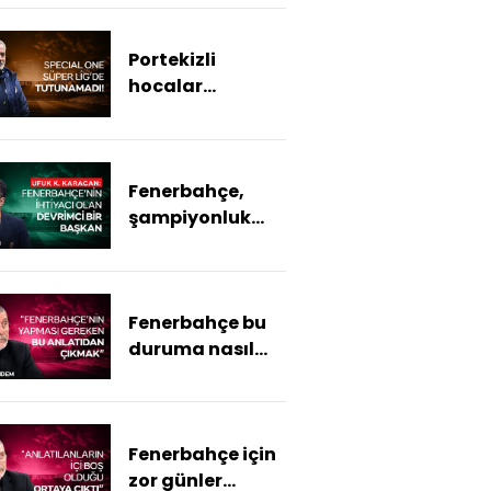
mi?
Portekizli
hocalar
Fenerbahçe'ye
yaramadı
Fenerbahçe,
şampiyonluk
hasretini nasıl
dindirecek?
Fenerbahçe bu
duruma nasıl
geldi?
Fenerbahçe için
zor günler