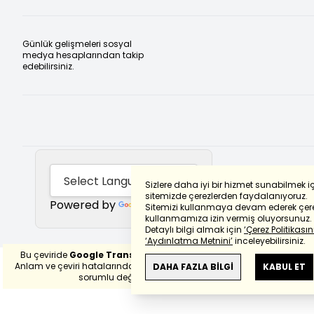
Günlük gelişmeleri sosyal
medya hesaplarından takip
edebilirsiniz.
Sizlere daha iyi bir hizmet sunabilmek i
sitemizde çerezlerden faydalanıyoruz.
Powered by
Translate
Sitemizi kullanmaya devam ederek çere
kullanmamıza izin vermiş oluyorsunuz.
Detaylı bilgi almak için
‘Çerez Politikasını
‘Aydınlatma Metnini’
inceleyebilirsiniz.
Bu çeviride
Google Translete
kullanılmıştır.
Anlam ve çeviri hatalarından
haberturk.com
DAHA FAZLA BİLGİ
KABUL ET
sorumlu değildir.