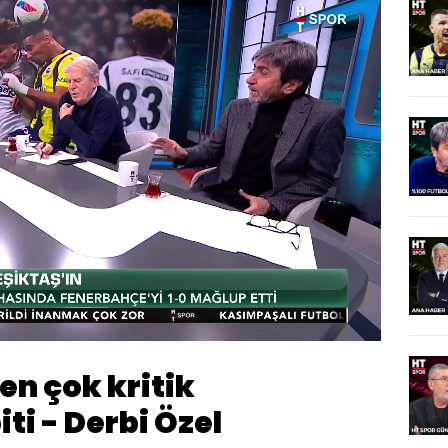
Oynatma
1080
Hızı
n çok kritik
ti - Derbi Özel