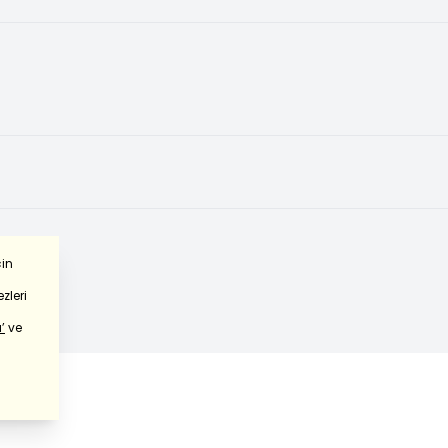
çin
zleri
’
ve