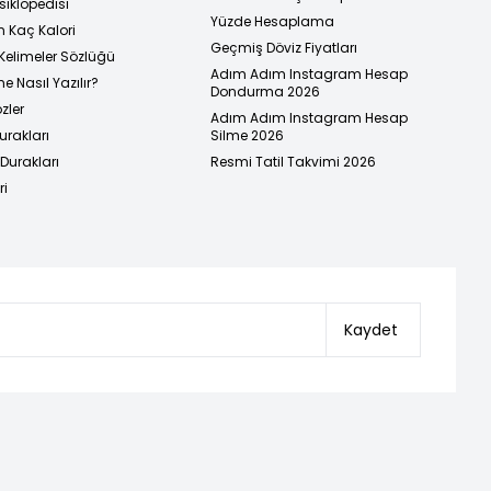
siklopedisi
Yüzde Hesaplama
n Kaç Kalori
Geçmiş Döviz Fiyatları
Kelimeler Sözlüğü
Adım Adım Instagram Hesap
e Nasıl Yazılır?
Dondurma 2026
zler
Adım Adım Instagram Hesap
urakları
Silme 2026
urakları
Resmi Tatil Takvimi 2026
ri
Kaydet