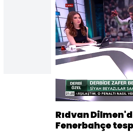
Yüklendi
:
16.26%
Sesi
Aç
Rıdvan Dilmen'de
Fenerbahçe tespi