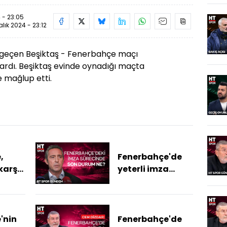
 - 23:05
alık 2024 - 23:12
i geçen Beşiktaş - Fenerbahçe maçı
ardı. Beşiktaş evinde oynadığı maçta
e mağlup etti.
,
Fenerbahçe'de
karşı
yeterli imza
elere
toplandı mı?
li?
'nin
Fenerbahçe'de