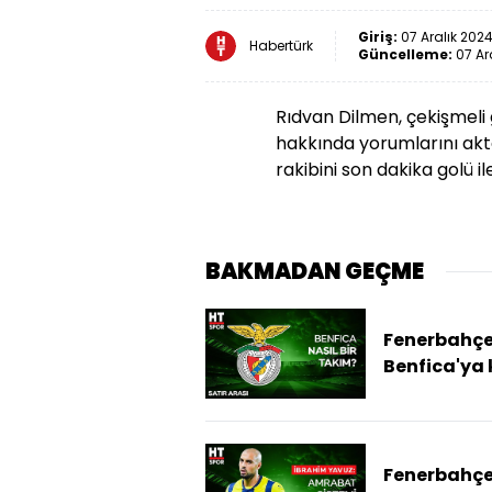
Giriş:
07 Aralık 2024
Habertürk
Güncelleme:
07 Ar
Rıdvan Dilmen, çekişmel
hakkında yorumlarını akt
rakibini son dakika golü il
BAKMADAN GEÇME
Fenerbahçe
Benfica'ya 
oynarken n
dikkat etme
Fenerbahçe