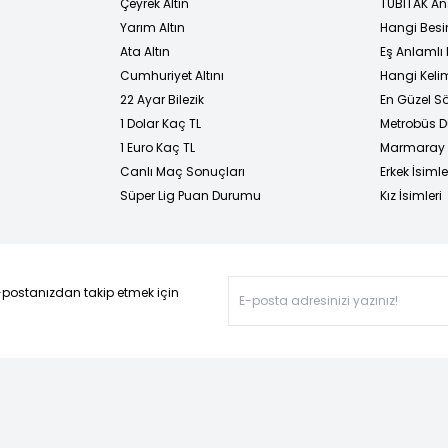
Çeyrek Altın
TÜBİTAK An
Yarım Altın
Hangi Besi
Ata Altın
Eş Anlamlı 
Cumhuriyet Altını
Hangi Kelim
22 Ayar Bilezik
En Güzel Sö
1 Dolar Kaç TL
Metrobüs D
1 Euro Kaç TL
Marmaray D
Canlı Maç Sonuçları
Erkek İsimle
Süper Lig Puan Durumu
Kız İsimleri
-postanızdan takip etmek için