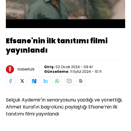
Yüklendi
:
66.65%
Sesi
Oynatma
Aç
Hızı
Efsane'nin ilk tanıtımı filmi
yayınlandı
Giriş:
02 Ocak 2024 - 09:41
Habertürk
Güncelleme:
11 Eylül 2024 - 10:11
Selçuk Aydemir'in senaryosunu yazdığı ve yönettiği,
Ahmet Kural'ın başrolünü paylaştığı Efsane’nin ilk
tanıtımı filmi yayınlandı