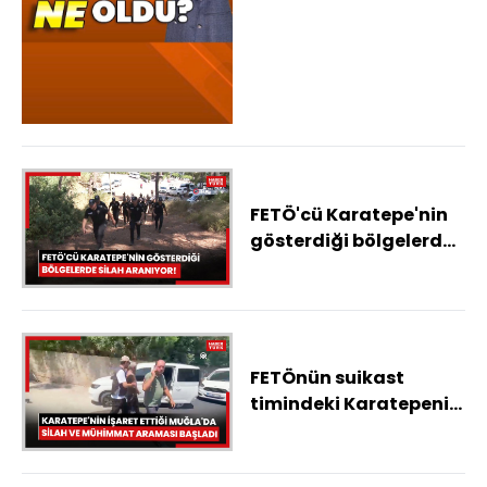
Suudi Arabistan ve
Pakistan'dan üçlü
savunma anlaşması,
Çerçeve yasa
komisyonda, Yapay
zeka ile yeni virüsler
üretildi
FETÖ'cü Karatepe'nin
gösterdiği bölgelerde
silah ve mühimmat
aranıyor!
FETÖnün suikast
timindeki Karatepenin
Muğlada gösterdiği
bölgelerde silah ve
mühimmat aramasına