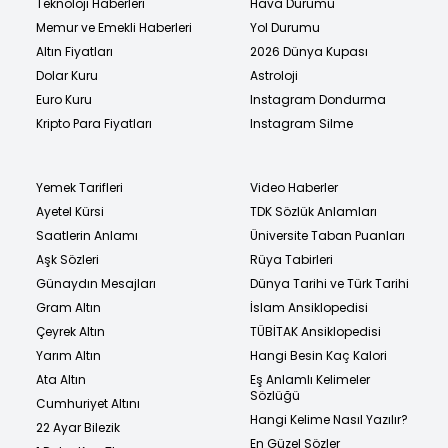
Teknoloji Haberleri
Hava Durumu
Memur ve Emekli Haberleri
Yol Durumu
Altın Fiyatları
2026 Dünya Kupası
Dolar Kuru
Astroloji
Euro Kuru
Instagram Dondurma
Kripto Para Fiyatları
Instagram Silme
Yemek Tarifleri
Video Haberler
Ayetel Kürsi
TDK Sözlük Anlamları
Saatlerin Anlamı
Üniversite Taban Puanları
Aşk Sözleri
Rüya Tabirleri
Günaydın Mesajları
Dünya Tarihi ve Türk Tarihi
Gram Altın
İslam Ansiklopedisi
Çeyrek Altın
TÜBİTAK Ansiklopedisi
Yarım Altın
Hangi Besin Kaç Kalori
Ata Altın
Eş Anlamlı Kelimeler
Sözlüğü
Cumhuriyet Altını
Hangi Kelime Nasıl Yazılır?
22 Ayar Bilezik
En Güzel Sözler