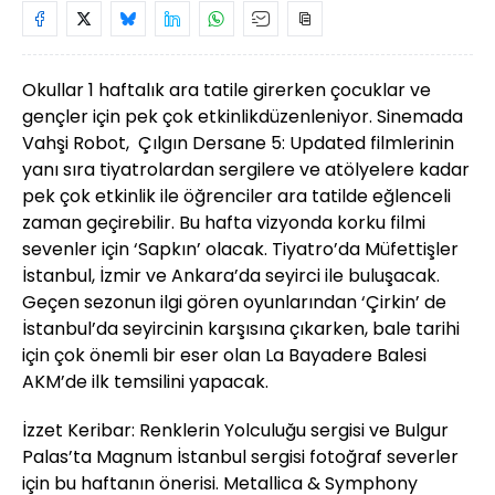
Okullar 1 haftalık ara tatile girerken çocuklar ve
gençler için pek çok etkinlikdüzenleniyor. Sinemada
Vahşi Robot, Çılgın Dersane 5: Updated filmlerinin
yanı sıra tiyatrolardan sergilere ve atölyelere kadar
pek çok etkinlik ile öğrenciler ara tatilde eğlenceli
zaman geçirebilir. Bu hafta vizyonda korku filmi
sevenler için ‘Sapkın’ olacak. Tiyatro’da Müfettişler
İstanbul, İzmir ve Ankara’da seyirci ile buluşacak.
Geçen sezonun ilgi gören oyunlarından ‘Çirkin’ de
İstanbul’da seyircinin karşısına çıkarken, bale tarihi
için çok önemli bir eser olan La Bayadere Balesi
AKM’de ilk temsilini yapacak.
İzzet Keribar: Renklerin Yolculuğu sergisi ve Bulgur
Palas’ta Magnum İstanbul sergisi fotoğraf severler
için bu haftanın önerisi. Metallica & Symphony