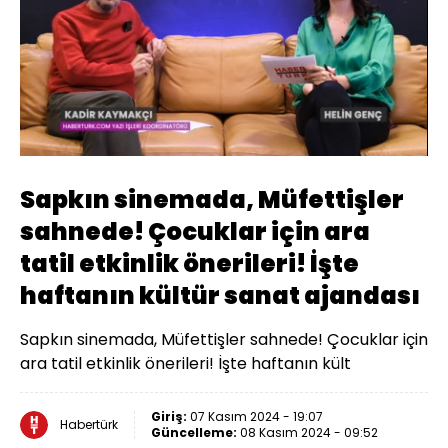
Yüklendi
:
4.29%
Sesi
Oynatma
Aç
Hızı
Sapkın sinemada, Müfettişler
sahnede! Çocuklar için ara
tatil etkinlik önerileri! İşte
haftanın kültür sanat ajandası
Sapkın sinemada, Müfettişler sahnede! Çocuklar için
ara tatil etkinlik önerileri! İşte haftanın kült
Giriş:
07 Kasım 2024 - 19:07
Habertürk
Güncelleme:
08 Kasım 2024 - 09:52