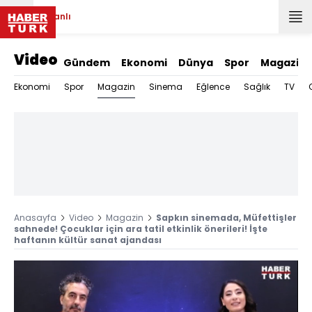
Canlı
Video
Gündem
Ekonomi
Dünya
Spor
Magazin
Magazin
Ekonomi
Spor
Sinema
Eğlence
Sağlık
TV
Anasayfa
Video
Magazin
Sapkın sinemada, Müfettişler
sahnede! Çocuklar için ara tatil etkinlik önerileri! İşte
haftanın kültür sanat ajandası