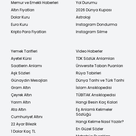
Memur ve Emekli Haberleri
Yol Durumu
Altın Fiyatları
2026 Dünya Kupası
Dolar Kuru
Astroloji
Euro Kuru
Instagram Dondurma
Kripto Para Fiyatları
Instagram Silme
Yemek Tarifleri
Video Haberler
Ayetel Kürsi
TDK Sözlük Anlamları
Saatlerin Anlamı
Üniversite Taban Puanları
Aşk Sözleri
Rüya Tabirleri
Günaydın Mesajları
Dünya Tarihi ve Türk Tarihi
Gram Altın
İslam Ansiklopedisi
Çeyrek Altın
TÜBİTAK Ansiklopedisi
Yarım Altın
Hangi Besin Kaç Kalori
Ata Altın
Eş Anlamlı Kelimeler
Sözlüğü
Cumhuriyet Altını
Hangi Kelime Nasıl Yazılır?
22 Ayar Bilezik
En Güzel Sözler
1 Dolar Kaç TL