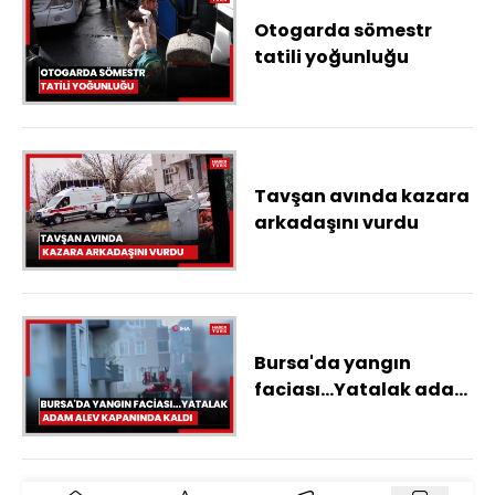
Otogarda sömestr
tatili yoğunluğu
Tavşan avında kazara
arkadaşını vurdu
Bursa'da yangın
faciası...Yatalak adam
alev kapanında kaldı