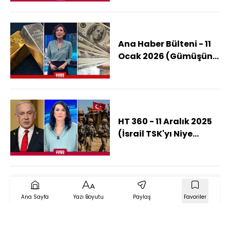
Ana Haber Bülteni - 11
Ocak 2026 (Gümüşün
Yükselişi Ne Kadar
Sürecek?)
HT 360 - 11 Aralık 2025
(İsrail TSK'yı Niye
Gazze'de İstemiyor?)
Ana Sayfa
Yazı Boyutu
Paylaş
Favoriler