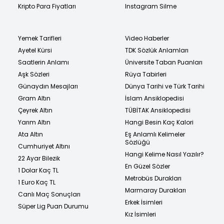
Kripto Para Fiyatları
Instagram Silme
Yemek Tarifleri
Video Haberler
Ayetel Kürsi
TDK Sözlük Anlamları
Saatlerin Anlamı
Üniversite Taban Puanları
Aşk Sözleri
Rüya Tabirleri
Günaydın Mesajları
Dünya Tarihi ve Türk Tarihi
Gram Altın
İslam Ansiklopedisi
Çeyrek Altın
TÜBİTAK Ansiklopedisi
Yarım Altın
Hangi Besin Kaç Kalori
Ata Altın
Eş Anlamlı Kelimeler
Sözlüğü
Cumhuriyet Altını
Hangi Kelime Nasıl Yazılır?
22 Ayar Bilezik
En Güzel Sözler
1 Dolar Kaç TL
Metrobüs Durakları
1 Euro Kaç TL
Marmaray Durakları
Canlı Maç Sonuçları
Erkek İsimleri
Süper Lig Puan Durumu
Kız İsimleri