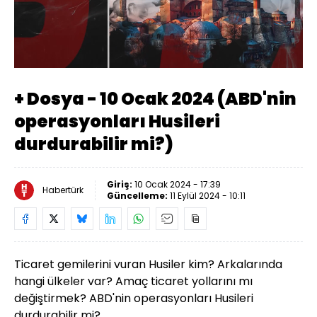
Yüklendi
:
3.73%
Sesi
Oynatma
Aç
Hızı
+ Dosya - 10 Ocak 2024 (ABD'nin
operasyonları Husileri
durdurabilir mi?)
Giriş:
10 Ocak 2024 - 17:39
Habertürk
Güncelleme:
11 Eylül 2024 - 10:11
Ticaret gemilerini vuran Husiler kim?
Arkalarında
hangi ülkeler var?
Amaç ticaret yollarını mı
değiştirmek?
ABD'nin operasyonları Husileri
durdurabilir mi?