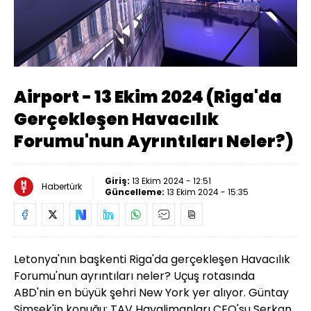
Yüklendi
:
1.82%
Sesi
Oynatma
Aç
Hızı
Airport - 13 Ekim 2024 (Riga'da
Gerçekleşen Havacılık
Forumu'nun Ayrıntıları Neler?)
Giriş:
13 Ekim 2024 - 12:51
Habertürk
Güncelleme:
13 Ekim 2024 - 15:35
Letonya'nın başkenti Riga'da gerçekleşen Havacılık
Forumu'nun ayrıntıları neler? Uçuş rotasında
ABD'nin en büyük şehri New York yer alıyor. Güntay
Şimşek
'in konuğu; TAV Havalimanları CEO'su Serkan