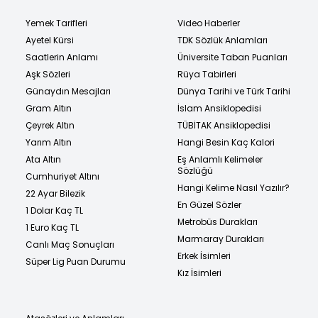
Yemek Tarifleri
Video Haberler
Ayetel Kürsi
TDK Sözlük Anlamları
Saatlerin Anlamı
Üniversite Taban Puanları
Aşk Sözleri
Rüya Tabirleri
Günaydın Mesajları
Dünya Tarihi ve Türk Tarihi
Gram Altın
İslam Ansiklopedisi
Çeyrek Altın
TÜBİTAK Ansiklopedisi
Yarım Altın
Hangi Besin Kaç Kalori
Ata Altın
Eş Anlamlı Kelimeler
Sözlüğü
Cumhuriyet Altını
Hangi Kelime Nasıl Yazılır?
22 Ayar Bilezik
En Güzel Sözler
1 Dolar Kaç TL
Metrobüs Durakları
1 Euro Kaç TL
Marmaray Durakları
Canlı Maç Sonuçları
Erkek İsimleri
Süper Lig Puan Durumu
Kız İsimleri