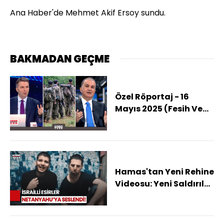
Ana Haber'de Mehmet Akif Ersoy sundu.
BAKMADAN GEÇME
Özel Röportaj - 16
Mayıs 2025 (Fesih Ve
Silah Bırakma
Açıklaması Nasıl Bir
Aşama?)
Hamas'tan Yeni Rehine
Videosu: Yeni Saldırılar
Sonumuz Olacak