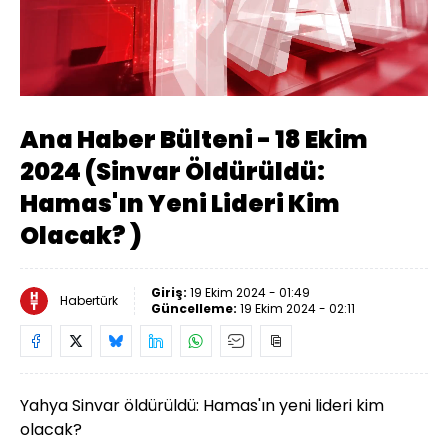
Yüklendi
:
3.00%
Sesi
Oynatma
Aç
Hızı
Ana Haber Bülteni - 18 Ekim
2024 (Sinvar Öldürüldü:
Hamas'ın Yeni Lideri Kim
Olacak? )
Giriş:
19 Ekim 2024 - 01:49
Habertürk
Güncelleme:
19 Ekim 2024 - 02:11
Yahya Sinvar öldürüldü: Hamas'ın yeni lideri kim
olacak?