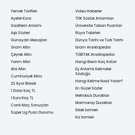
Yemek Tarifleri
Video Haberler
Ayetel Kürsi
TDK Sözlük Anlamları
Saatlerin Anlamı
Üniversite Taban Puanları
Aşk Sözleri
Rüya Tabirleri
Günaydın Mesajları
Dünya Tarihi ve Türk Tarihi
Gram Altın
İslam Ansiklopedisi
Çeyrek Altın
TÜBİTAK Ansiklopedisi
Yarım Altın
Hangi Besin Kaç Kalori
Ata Altın
Eş Anlamlı Kelimeler
Sözlüğü
Cumhuriyet Altını
Hangi Kelime Nasıl Yazılır?
22 Ayar Bilezik
En Güzel Sözler
1 Dolar Kaç TL
Metrobüs Durakları
1 Euro Kaç TL
Marmaray Durakları
Canlı Maç Sonuçları
Erkek İsimleri
Süper Lig Puan Durumu
Kız İsimleri