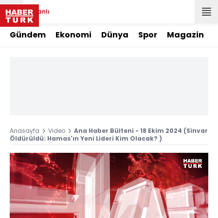
Canlı
Gündem
Ekonomi
Dünya
Spor
Magazin
Anasayfa
Video
Ana Haber Bülteni - 18 Ekim 2024 (Sinvar
Öldürüldü: Hamas'ın Yeni Lideri Kim Olacak? )