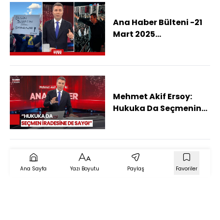
Ana Haber Bülteni -21
Mart 2025
(Saraçhane'de Neler
Yaşanıyor?)
Mehmet Akif Ersoy:
Hukuka Da Seçmenin
Kararına Da Saygı
Duyulması Önemli
Ana Sayfa
Yazı Boyutu
Paylaş
Favoriler