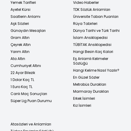
Yemek Tarifleri
Video Haberler
Ayetel Kürsi
TDK Sözlük Anlamları
Saatlerin Anlamı
Üniversite Taban Puanları
Aşk Sözleri
Rüya Tabirleri
Günaydın Mesajları
Dünya Tarihi ve Türk Tarihi
Gram Altın
İslam Ansiklopedisi
Çeyrek Altın
TÜBİTAK Ansiklopedisi
Yarım Altın
Hangi Besin Kaç Kalori
Ata Altın
Eş Anlamlı Kelimeler
Sözlüğü
Cumhuriyet Altını
Hangi Kelime Nasıl Yazılır?
22 Ayar Bilezik
En Güzel Sözler
1 Dolar Kaç TL
Metrobüs Durakları
1 Euro Kaç TL
Marmaray Durakları
Canlı Maç Sonuçları
Erkek İsimleri
Süper Lig Puan Durumu
Kız İsimleri
Atasözleri ve Anlamları