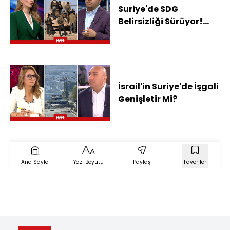
Suriye'de SDG
Belirsizliği Sürüyor!
Şam'a Entegrasyona
SDG Neden
Yanaşmıyor?
İsrail'in Suriye'de İşgali
Genişletir Mi?
Ana Sayfa
Yazı Boyutu
Paylaş
Favoriler