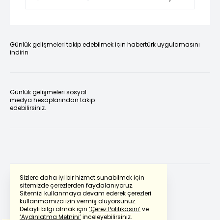
Günlük gelişmeleri takip edebilmek için habertürk uygulamasını
indirin
Günlük gelişmeleri sosyal
medya hesaplarından takip
edebilirsiniz.
Sizlere daha iyi bir hizmet sunabilmek için
sitemizde çerezlerden faydalanıyoruz.
Sitemizi kullanmaya devam ederek çerezleri
Powered by
Translate
kullanmamıza izin vermiş oluyorsunuz.
Detaylı bilgi almak için
‘Çerez Politikasını’
ve
‘Aydınlatma Metnini’
inceleyebilirsiniz.