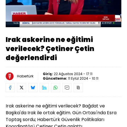
Yüklendi
:
6.66%
Sesi
Oynatma
Aç
Hızı
Irak askerine ne eğitimi
verilecek? Çetiner Çetin
değerlendirdi
Giriş:
22 Ağustos 2024 - 17:11
Habertürk
Güncelleme:
11 Eylül 2024 - 10:11
Irak askerine ne eğitimi verilecek? Bağdat ve
Başika'da Irak ile ortak eğitim. Gün Ortası'nda Esra
Toptaş sordu; Habertürk Güvenlik Politikaları
Koordinatörü Çetiner Çetin anlattı.