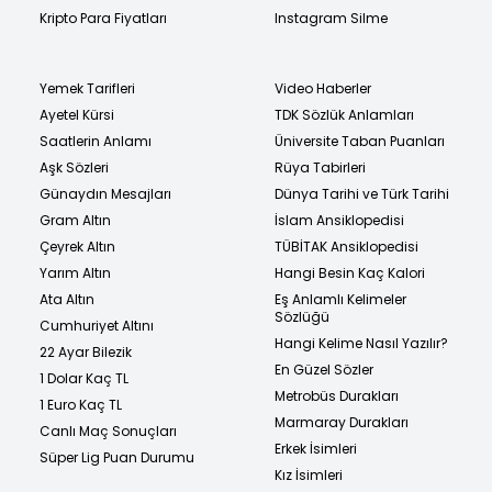
Kripto Para Fiyatları
Instagram Silme
Yemek Tarifleri
Video Haberler
Ayetel Kürsi
TDK Sözlük Anlamları
Saatlerin Anlamı
Üniversite Taban Puanları
Aşk Sözleri
Rüya Tabirleri
Günaydın Mesajları
Dünya Tarihi ve Türk Tarihi
Gram Altın
İslam Ansiklopedisi
Çeyrek Altın
TÜBİTAK Ansiklopedisi
Yarım Altın
Hangi Besin Kaç Kalori
Ata Altın
Eş Anlamlı Kelimeler
Sözlüğü
Cumhuriyet Altını
Hangi Kelime Nasıl Yazılır?
22 Ayar Bilezik
En Güzel Sözler
1 Dolar Kaç TL
Metrobüs Durakları
1 Euro Kaç TL
Marmaray Durakları
Canlı Maç Sonuçları
Erkek İsimleri
Süper Lig Puan Durumu
Kız İsimleri