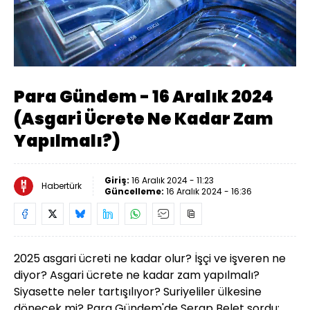
Yüklendi
:
0.86%
Sesi
Oynatma
Aç
Hızı
Para Gündem - 16 Aralık 2024
(Asgari Ücrete Ne Kadar Zam
Yapılmalı?)
Giriş:
16 Aralık 2024 - 11:23
Habertürk
Güncelleme:
16 Aralık 2024 - 16:36
2025 asgari ücreti ne kadar olur? İşçi ve işveren ne
diyor? Asgari ücrete ne kadar zam yapılmalı?
Siyasette neler tartışılıyor? Suriyeliler ülkesine
dönecek mi? Para Gündem'de Serap Belet sordu;