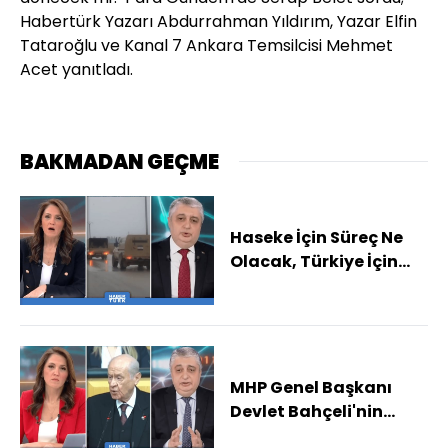
Habertürk Yazarı Abdurrahman Yıldırım, Yazar Elfin
Tataroğlu ve Kanal 7 Ankara Temsilcisi Mehmet
Acet yanıtladı.
BAKMADAN GEÇME
Haseke İçin Süreç Ne
Olacak, Türkiye İçin
Bölgedeki Riskler Ne?
MHP Genel Başkanı
Devlet Bahçeli'nin
SDG/YPG Açıklaması