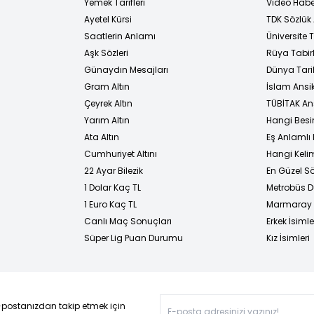
Yemek Tarifleri
Video Habe
Ayetel Kürsi
TDK Sözlük
i
Saatlerin Anlamı
Üniversite
Aşk Sözleri
Rüya Tabirl
Günaydın Mesajları
Dünya Tarih
Gram Altın
İslam Ansi
Çeyrek Altın
TÜBİTAK An
Yarım Altın
Hangi Besi
Ata Altın
Eş Anlamlı 
Cumhuriyet Altını
Hangi Kelim
22 Ayar Bilezik
En Güzel Sö
1 Dolar Kaç TL
Metrobüs D
1 Euro Kaç TL
Marmaray D
Canlı Maç Sonuçları
Erkek İsimle
Süper Lig Puan Durumu
Kız İsimleri
-postanızdan takip etmek için