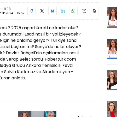
 - 11:08
alık 2024 - 16:57
acak? 2025 asgari ücreti ne kadar olur?
e durumda? Esad nasıl bir yol izleyecek?
lge için ne anlama geliyor? Türkiye saha
tası sil baştan mı? Suriye'de neler oluyor?
ek? Devlet Bahçeli'nin açıklamaları nasıl
e Serap Belet sordu; Haberturk.com
Medya Grubu Ankara Temsilcisi Fevzi
eren Selvin Korkmaz ve Akademisyen -
Kuran anlattı.