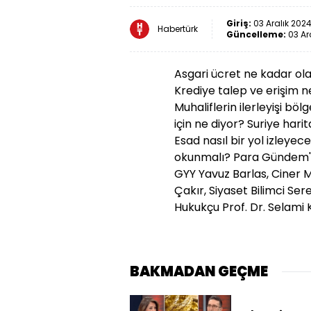
Giriş:
03 Aralık 2024
Habertürk
Güncelleme:
03 Ar
Asgari ücret ne kadar ol
Krediye talep ve erişim n
Muhaliflerin ilerleyişi bö
için ne diyor? Suriye hari
Esad nasıl bir yol izleyec
okunmalı? Para Gündem'd
GYY Yavuz Barlas, Ciner 
Çakır, Siyaset Bilimci S
Hukukçu Prof. Dr. Selami 
BAKMADAN GEÇME