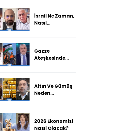
Yol Alınacak?
İsrail Ne Zaman,
Nasıl
Durdurulacak?
Gazze
Ateşkesinde
İkinci Aşama Ne
Zaman?
Altın Ve Gümüş
Neden
Yükselişte?
2026 Ekonomisi
Nasıl Olacak?