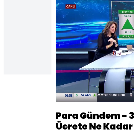
Yüklendi
:
1.01%
Sesi
Aç
Para Gündem - 3
Ücrete Ne Kadar