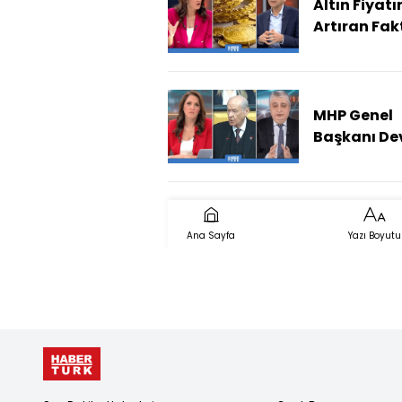
Altın Fiyatı
Artıran Fak
Ne?
MHP Genel
Başkanı De
Bahçeli'nin
SDG/YPG
Açıklaması 
Okunmalı?
Ana Sayfa
Yazı Boyutu