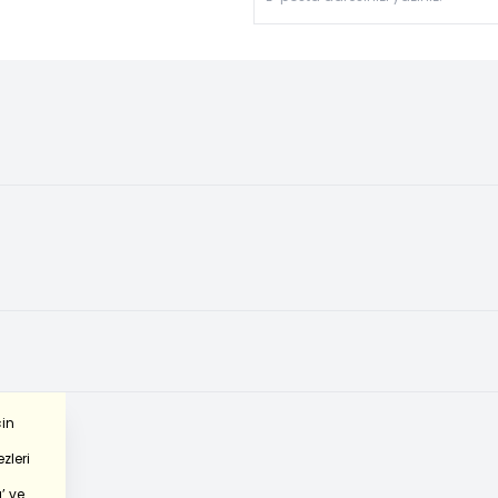
çin
zleri
’
ve