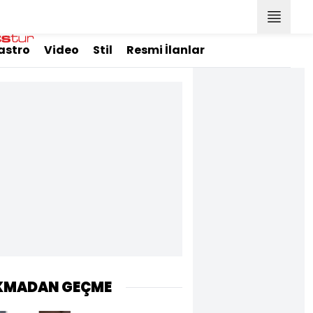
astro
Video
Stil
Resmi İlanlar
KMADAN GEÇME