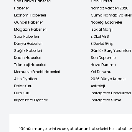
Son Dakika Haberleri
Canlı Borsa
Haberler
Namaz Vakitleri 2026
Ekonomi Haberleri
Cuma Namazı Vakitler
Güncel Haberler
Nöbetçi Eczaneler
Magazin Haberleri
İstiklal Marşı
Spor Haberleri
E Okul VBS
Dünya Haberleri
E Devlet Giriş
Sağlık Haberleri
Günlük Burç Yorumları
Kadın Haberleri
Son Depremler
Teknoloji Haberleri
Hava Durumu
Memur ve Emekli Haberleri
Yol Durumu
Altın Fiyatları
2026 Dünya Kupası
Dolar Kuru
Astroloji
Euro Kuru
Instagram Dondurma
Kripto Para Fiyatları
Instagram Silme
“Günün manşetlerini ve en çok okunan haberlerini her sabah e