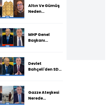
Altın Ve Gümüş
Neden
Yükselişte?
MHP Genel
Başkanı
Bahçeli'nin SDG
Yorumu Nasıl
Yankılandı?
Devlet
Bahçeli'den SDG
Mesajı: Suriye'de
İsrail'in Planı
Bozulacak Mı?
Gazze Ateşkesi
Nerede
Tıkanıyor, Nasıl