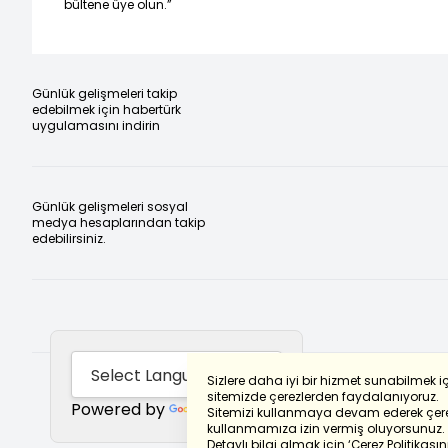
bültene üye olun.”
Günlük gelişmeleri takip
edebilmek için habertürk
uygulamasını indirin
Günlük gelişmeleri sosyal
medya hesaplarından takip
edebilirsiniz.
Sizlere daha iyi bir hizmet sunabilmek i
sitemizde çerezlerden faydalanıyoruz.
Powered by
Translate
Sitemizi kullanmaya devam ederek çere
kullanmamıza izin vermiş oluyorsunuz.
Detaylı bilgi almak için
‘Çerez Politikasını