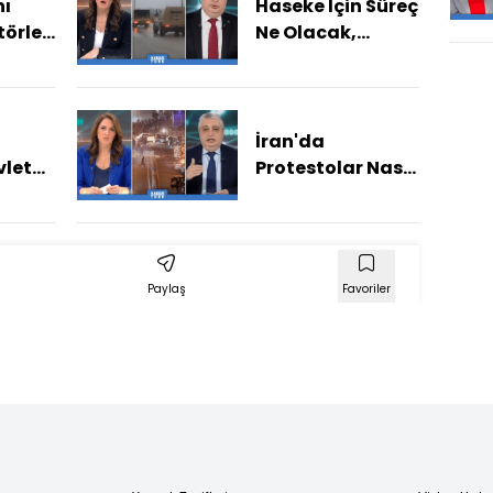
nı
Haseke İçin Süreç
törler
Ne Olacak,
Türkiye İçin
Bölgedeki Riskler
Ne?
İran'da
vlet
Protestolar Nasıl
Bitecek?
Nasıl
Paylaş
Favoriler