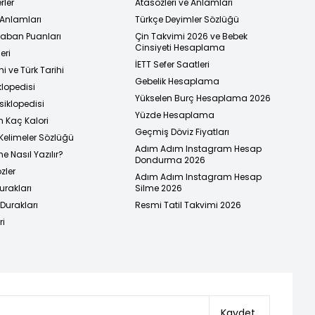
rler
Atasözleri ve Anlamları
 Anlamları
Türkçe Deyimler Sözlüğü
 Taban Puanları
Çin Takvimi 2026 ve Bebek
Cinsiyeti Hesaplama
eri
İETT Sefer Saatleri
i ve Türk Tarihi
Gebelik Hesaplama
klopedisi
Yükselen Burç Hesaplama 2026
siklopedisi
Yüzde Hesaplama
n Kaç Kalori
Geçmiş Döviz Fiyatları
Kelimeler Sözlüğü
Adım Adım Instagram Hesap
e Nasıl Yazılır?
Dondurma 2026
zler
Adım Adım Instagram Hesap
urakları
Silme 2026
urakları
Resmi Tatil Takvimi 2026
ri
Kaydet