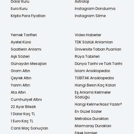
Dolar Kuru
Astroloji
Euro Kuru
Instagram Dondurma
Kripto Para Fiyatları
Instagram Silme
Yemek Tarifleri
Video Haberler
Ayetel Kürsi
TDK Sözlük Anlamları
Saatlerin Anlamı
Üniversite Taban Puanları
Aşk Sözleri
Rüya Tabirleri
Günaydın Mesajları
Dünya Tarihi ve Türk Tarihi
Gram Altın
İslam Ansiklopedisi
Çeyrek Altın
TÜBİTAK Ansiklopedisi
Yarım Altın
Hangi Besin Kaç Kalori
Ata Altın
Eş Anlamlı Kelimeler
Sözlüğü
Cumhuriyet Altını
Hangi Kelime Nasıl Yazılır?
22 Ayar Bilezik
En Güzel Sözler
1 Dolar Kaç TL
Metrobüs Durakları
1 Euro Kaç TL
Marmaray Durakları
Canlı Maç Sonuçları
Erkek İsimleri