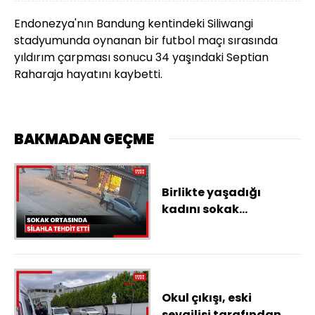
Endonezya'nın Bandung kentindeki Siliwangi
stadyumunda oynanan bir futbol maçı sırasında
yıldırım çarpması sonucu 34 yaşındaki Septian
Raharaja hayatını kaybetti.
BAKMADAN GEÇME
Birlikte yaşadığı
kadını sokak
ortasında silahla
tehdit etti
Okul çıkışı, eski
sevgilisi tarafından