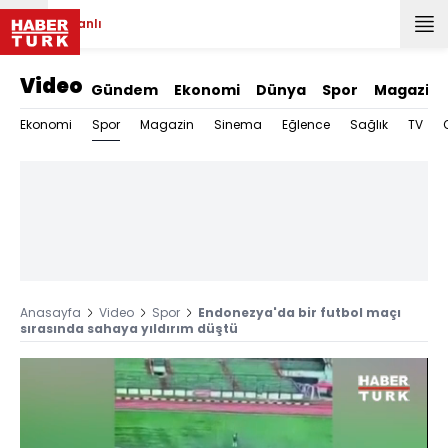
Canlı
Video
Gündem
Ekonomi
Dünya
Spor
Magazin
Spor
Ekonomi
Magazin
Sinema
Eğlence
Sağlık
TV
Anasayfa
Video
Spor
Endonezya'da bir futbol maçı
sırasında sahaya yıldırım düştü