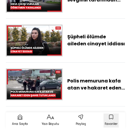
sırtından vurulan
öğretmen yaralandı
Şüpheli ölümde
aileden cinayet iddiası
Polis memuruna kafa
atan ve hakaret eden
şahıs tutuklandı
Ana Sayfa
Yazı Boyutu
Paylaş
Favoriler