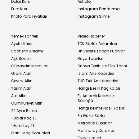
Dolar Kuru
Astroloji
Euro Kuru
Instagram Dondurma
Kripto Para Fiyatları
Instagram Silme
Yemek Tarifleri
Video Haberler
Ayetel Kürsi
TDK Sözlük Anlamları
Saatlerin Anlamı
Üniversite Taban Puanları
Aşk Sözleri
Rüya Tabirleri
Günaydın Mesajları
Dünya Tarihi ve Türk Tarihi
Gram Altın
İslam Ansiklopedisi
Çeyrek Altın
TÜBİTAK Ansiklopedisi
Yarım Altın
Hangi Besin Kaç Kalori
Ata Altın
Eş Anlamlı Kelimeler
Sözlüğü
Cumhuriyet Altını
Hangi Kelime Nasıl Yazılır?
22 Ayar Bilezik
En Güzel Sözler
1 Dolar Kaç TL
Metrobüs Durakları
1 Euro Kaç TL
Marmaray Durakları
Canlı Maç Sonuçları
Erkek İsimleri