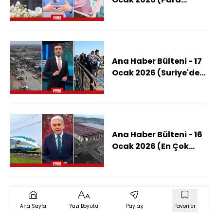
Politikası Kurulu'nun
Faiz Kararı Ne
Olacak?)
Ana Haber Bülteni - 17
Ocak 2026 (Suriye'de
Kırılgan Noktalar
Neler?)
Ana Haber Bülteni - 16
Ocak 2026 (En Çok
Kamu Yatırımı Neye
Yapılacak?)
Ana Sayfa
Yazı Boyutu
Paylaş
Favoriler