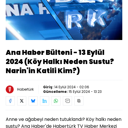
Yüklendi
:
0.83%
Sesi
Oynatma
Aç
Hızı
Ana Haber Bülteni - 13 Eylül
2024 (Köy Halkı Neden Sustu?
Narin'in Katili Kim?)
Giriş:
14 Eylül 2024 - 02:06
Habertürk
Güncelleme:
15 Eylül 2024 - 13:23
Anne ve ağabeyi neden tutuklandı? Köy halkı neden
sustu? Ana Haber'de Habertürk TV Haber Merkezi