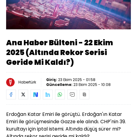
Yüklendi
:
3.43%
Sesi
Oynatma
Aç
Hızı
Ana Haber Bülteni - 22 Ekim
2025 (Altında Rekor Serisi
Geride Mi Kaldı?)
Giriş:
23 Ekim 2025 - 01:58
Habertürk
Güncelleme:
23 Ekim 2025 - 10:08
Erdoğan Katar Emiri ile görüştü.
Erdoğan'ın Katar
Emiri ile görüşmesinde Gazze ele alındı. CHP'nin 39.
kurultayı için iptal istemi. Altında düşüş sürer mi?
Altında rekor serisi geride mi kaldı?