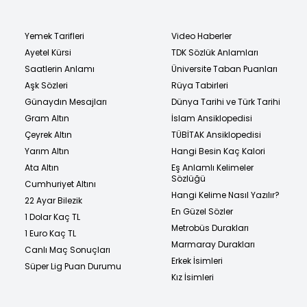
Yemek Tarifleri
Video Haberler
Ayetel Kürsi
TDK Sözlük Anlamları
Saatlerin Anlamı
Üniversite Taban Puanları
Aşk Sözleri
Rüya Tabirleri
Günaydın Mesajları
Dünya Tarihi ve Türk Tarihi
Gram Altın
İslam Ansiklopedisi
Çeyrek Altın
TÜBİTAK Ansiklopedisi
Yarım Altın
Hangi Besin Kaç Kalori
Ata Altın
Eş Anlamlı Kelimeler
Sözlüğü
Cumhuriyet Altını
Hangi Kelime Nasıl Yazılır?
22 Ayar Bilezik
En Güzel Sözler
1 Dolar Kaç TL
Metrobüs Durakları
1 Euro Kaç TL
Marmaray Durakları
Canlı Maç Sonuçları
Erkek İsimleri
Süper Lig Puan Durumu
Kız İsimleri