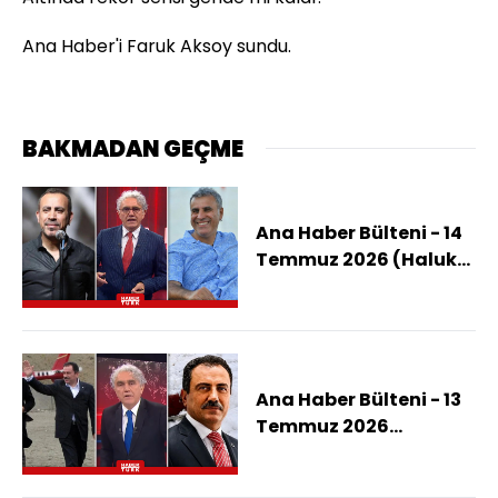
Ana Haber'i Faruk Aksoy sundu.
BAKMADAN GEÇME
Ana Haber Bülteni - 14
Temmuz 2026 (Haluk
Levent'in Kardeşine
Derneğin Parası Mı
Verildi?)
Ana Haber Bülteni - 13
Temmuz 2026
(Yazıcıoğlu'nun
Helikopteri Nasıl