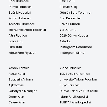
Spor Haberleri
E Okul VBS
Dünya Haberleri
E Devlet Giriş
Sağlık Haberleri
Günlük Burç Yorumları
Kadın Haberleri
Son Depremler
Teknoloji Haberleri
Hava Durumu
Memur ve Emekli Haberleri
Yol Durumu
Altın Fiyatları
2026 Dünya Kupası
Dolar Kuru
Astroloji
Euro Kuru
Instagram Dondurma
Kripto Para Fiyatları
Instagram Silme
Yemek Tarifleri
Video Haberler
Ayetel Kürsi
TDK Sözlük Anlamları
Saatlerin Anlamı
Üniversite Taban Puanları
Aşk Sözleri
Rüya Tabirleri
Günaydın Mesajları
Dünya Tarihi ve Türk Tarihi
Gram Altın
İslam Ansiklopedisi
Çeyrek Altın
TÜBİTAK Ansiklopedisi