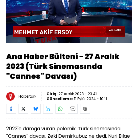
Yüklendi
:
0.57%
Sesi
Oynatma
Aç
Hızı
Ana Haber Bülteni - 27 Aralık
2023 (Türk Sinemasında
''Cannes'' Davası)
Giriş:
27 Aralık 2023 - 23:41
Habertürk
Güncelleme:
11 Eylül 2024 - 10:11
2023'e damga vuran polemik. Türk sinemasında
''Cannes'' davası. Zeki Demirkubuz ne dedi, Nuri Bilge