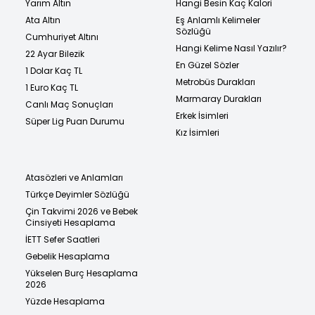
Yarım Altın
Hangi Besin Kaç Kalori
Ata Altın
Eş Anlamlı Kelimeler
Sözlüğü
Cumhuriyet Altını
Hangi Kelime Nasıl Yazılır?
22 Ayar Bilezik
En Güzel Sözler
1 Dolar Kaç TL
Metrobüs Durakları
1 Euro Kaç TL
Marmaray Durakları
Canlı Maç Sonuçları
Erkek İsimleri
Süper Lig Puan Durumu
Kız İsimleri
Atasözleri ve Anlamları
Türkçe Deyimler Sözlüğü
Çin Takvimi 2026 ve Bebek
Cinsiyeti Hesaplama
İETT Sefer Saatleri
Gebelik Hesaplama
Yükselen Burç Hesaplama
2026
Yüzde Hesaplama