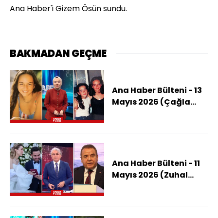
A
na Haber'i Gizem Ösün sundu.
BAKMADAN GEÇME
Ana Haber Bülteni - 13
Mayıs 2026 (Çağla
Tuğaltay'ın Katili Kim?
)
Ana Haber Bülteni - 11
Mayıs 2026 (Zuhal
Böcek Ek İfadesinde Ne
Dedi?)