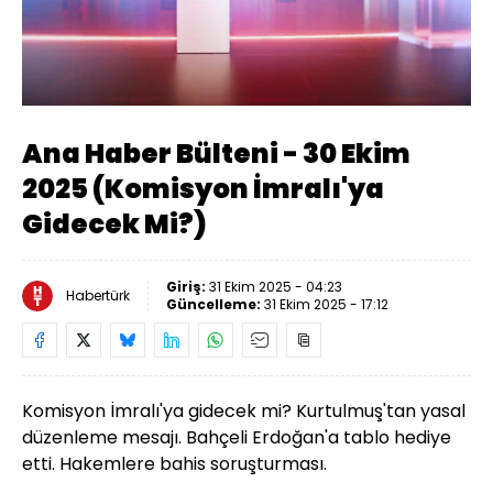
Yüklendi
:
2.53%
Sesi
Oynatma
Aç
Hızı
Ana Haber Bülteni - 30 Ekim
2025 (Komisyon İmralı'ya
Gidecek Mi?)
Giriş:
31 Ekim 2025 - 04:23
Habertürk
Güncelleme:
31 Ekim 2025 - 17:12
Komisyon İmralı'ya gidecek mi? Kurtulmuş'tan yasal
düzenleme mesajı. Bahçeli Erdoğan'a tablo hediye
etti. Hakemlere bahis soruşturması.