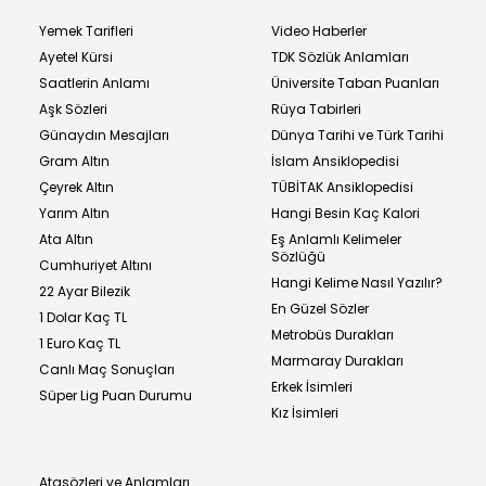
Yemek Tarifleri
Video Haberler
Ayetel Kürsi
TDK Sözlük Anlamları
Saatlerin Anlamı
Üniversite Taban Puanları
Aşk Sözleri
Rüya Tabirleri
Günaydın Mesajları
Dünya Tarihi ve Türk Tarihi
Gram Altın
İslam Ansiklopedisi
Çeyrek Altın
TÜBİTAK Ansiklopedisi
Yarım Altın
Hangi Besin Kaç Kalori
Ata Altın
Eş Anlamlı Kelimeler
Sözlüğü
Cumhuriyet Altını
Hangi Kelime Nasıl Yazılır?
22 Ayar Bilezik
En Güzel Sözler
1 Dolar Kaç TL
Metrobüs Durakları
1 Euro Kaç TL
Marmaray Durakları
Canlı Maç Sonuçları
Erkek İsimleri
Süper Lig Puan Durumu
Kız İsimleri
Atasözleri ve Anlamları