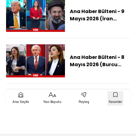
Ana Haber Bülteni - 9
Mayıs 2026 (İran
ABD'ye Ne Zaman
Yanıt Verecek)
Ana Haber Bülteni - 8
Mayıs 2026 (Burcu
Köksal AK Parti'ye Mi
Geçecek?)
Ana Sayfa
Yazı Boyutu
Paylaş
Favoriler