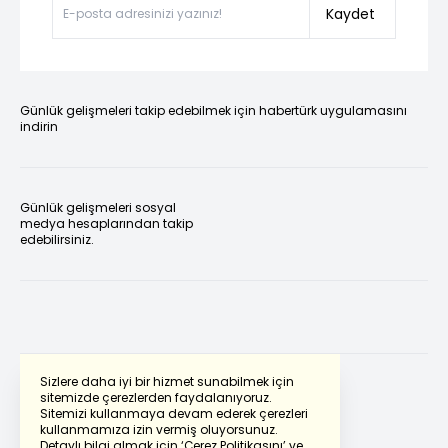
Kaydet
Günlük gelişmeleri takip edebilmek için habertürk uygulamasını
indirin
Günlük gelişmeleri sosyal
medya hesaplarından takip
edebilirsiniz.
Sizlere daha iyi bir hizmet sunabilmek için
sitemizde çerezlerden faydalanıyoruz.
Sitemizi kullanmaya devam ederek çerezleri
Powered by
Translate
kullanmamıza izin vermiş oluyorsunuz.
Detaylı bilgi almak için
‘Çerez Politikasını’
ve